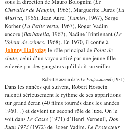
sous la direction de Mauro Bolognini (
Le
Chevalier de Maupin
, 1965), Marguerite Duras (
La
Musica
, 1966), Jean Aurel (
Lamiel
, 1967), Serge
Korber (
La Petite vertu
, 1967), Roger Vadim
encore (
Barbarella
, 1967), Nadine Trintignant (
Le
Voleur de crimes
, 1968). En 1970, il confie à
Johnny Hallyday
le rôle principal de
Point de
chute
, celui d’un voyou attiré par une jeune fille
enlevée par des gangsters qu’il doit surveiller.
Robert Hossein dans
Le Professionnel
(1981)
Dans les années qui suivent, Robert Hossein
ralentit sérieusement le rythme de ses apparitions
sur grand écran (40 films tournés dans les années
1960…) et devient un second rôle de luxe. On le
voit dans
Le Casse
(1971) d’Henri Verneuil,
Don
Juan 1973
(1972) de Roger Vadim,
Le Protecteur