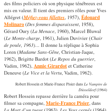
des films policiers où son physique ténébreux est
mis en valeur. Il tient des premiers rôles pour Yves
Méfiez-vous fillettes
Édouard
Allégret (
, 1957),
Molinaro
(
Des femmes disparaissent
, 1958),
Gérard Oury (
La Menace
, 1960), Marcel Bluwal
(
Le Monte-charge
, 1961), Julien Duvivier (
Chair
de poule, 1963)…
Il donne la réplique à Sophia
Loren (
Madame Sans-Gêne,
Christian-Jaque,
1962), Brigitte Bardot (
Le Repos du guerrier
,
Annie Girardot
Vadim, 1962),
et Catherine
Deneuve (
Le Vice et la Vertu
, Vadim, 1962).
Robert Hossein et Marie-France Pisier dans
Le Vampire de
Düsseldorf
(1964)
Robert Hossein repasse derrière la caméra pour
Marie-France Pisier
filmer sa compagne,
, dans
La Mort d’un tueur
(1963),
Les Yeux cernés
(1964)