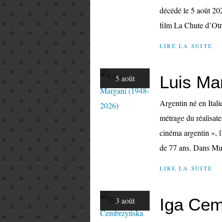
décédé le 5 août 202
film La Chute d’Otra
LIRE LA SUITE
Luis Ma
5 août
Argentin né en Itali
métrage du réalisat
cinéma argentin », l
de 77 ans. Dans Mu
LIRE LA SUITE
Iga Cem
3 août