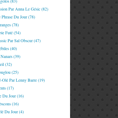
igolos
(83)
ssion Par Anna Le Gésic
(82)
e Phrase Du Jour
(78)
tranges
(78)
ie Futé
(54)
ssic Par Sal Obscur
(47)
ébiles
(40)
 Nanars
(39)
eil
(32)
ouglou
(25)
é-Olé Par Lenny Barre
(19)
nts
(17)
e Du Jour
(16)
Abscons
(16)
lé Du Jour
(4)