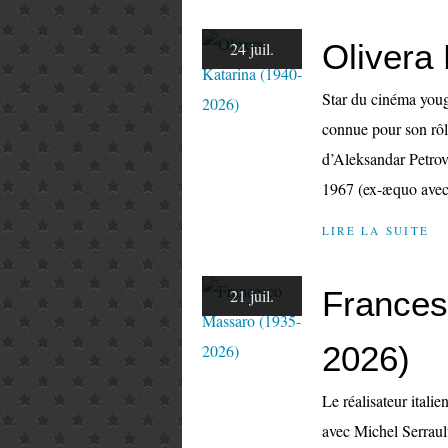
Olivera
24 juil.
Star du cinéma youg
connue pour son rôl
d’Aleksandar Petrov
1967 (ex-æquo avec 
LIRE LA SUITE
Frances
21 juil.
2026)
Le réalisateur ital
avec Michel Serraul