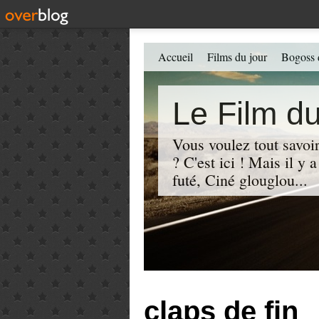
Accueil
Films du jour
Bogoss 
Le Film du
Vous voulez tout savoir
? C'est ici ! Mais il y
futé, Ciné glouglou...
claps de fin