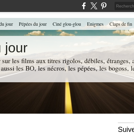
du jour
Pépées du jour
Ciné glou-glou
Enigmes
Claps de fin
 jour
 sur les films aux titres rigolos, débiles, étranges
 a aussi les BO, les nécros, les pépées, les bogoss,
Suiv