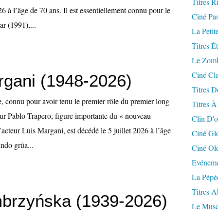
Titres R
6 à l’âge de 70 ans. Il est essentiellement connu pour le
Ciné Pa
r (1991),...
La Petit
Titres É
Le Zomb
Ciné Cla
rgani (1948-2026)
Titres D
e, connu pour avoir tenu le premier rôle du premier long
Titres À
eur Pablo Trapero, figure importante du « nouveau
Clin D'o
’acteur Luis Margani, est décédé le 5 juillet 2026 à l’âge
Ciné Gl
ndo grúa...
Ciné Ol
Evéneme
La Pépé
Titres 
brzyńska (1939-2026)
Le Musc