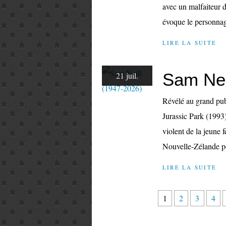
avec un malfaiteur 
évoque le personnag
LIRE LA SUITE
Sam Nei
21 juil.
Révélé au grand pub
Jurassic Park (1993)
violent de la jeune
Nouvelle-Zélande po
LIRE LA SUITE
1
2
3
4