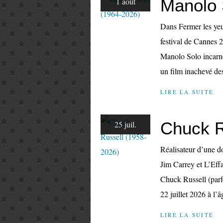
Manolo 
1 août
Dans Fermer les yeux
festival de Cannes 
Manolo Solo incarne l
un film inachevé des
LIRE LA SUITE
Chuck R
25 juil.
Réalisateur d’une 
Jim Carrey et L’Ef
Chuck Russell (parfo
22 juillet 2026 à l’â
LIRE LA SUITE