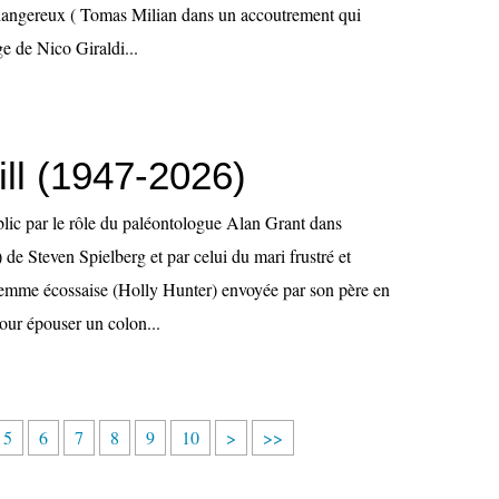
dangereux ( Tomas Milian dans un accoutrement qui
e de Nico Giraldi...
ll (1947-2026)
lic par le rôle du paléontologue Alan Grant dans
 de Steven Spielberg et par celui du mari frustré et
 femme écossaise (Holly Hunter) envoyée par son père en
ur épouser un colon...
2
3
4
5
6
7
8
9
1
5
6
7
8
9
10
>
>>
0
0
0
0
0
0
0
0
0