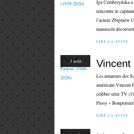
Iga Cembrzyńska a i
rencontre le capita
l’acteur Zbigniew Cy
manuscrit découvert
LIRE LA SUITE
Vincent
3 août
Les amateurs des Sop
américain Vincent Pa
célèbre série TV (19
Pussy » Bonpensiero,
LIRE LA SUITE