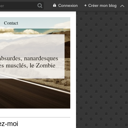
Connexion
+
Créer mon blog
Contact
, absurdes, nanardesques
 les musclés, le Zombie
ez-moi