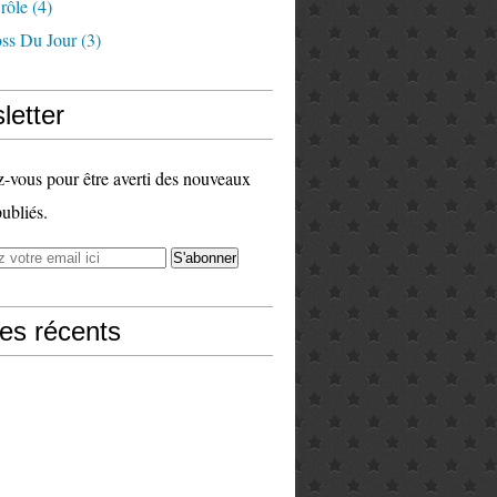
rôle
(4)
ss Du Jour
(3)
letter
vous pour être averti des nouveaux
publiés.
les récents