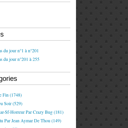
s
s du jour n°1 à n°201
s du jour n°201 à 255
gories
e Fin
(1748)
u Soir
(529)
lar-Sf-Horreur Par Crazy Bug
(181)
tu Par Jean Aymar De Thou
(149)