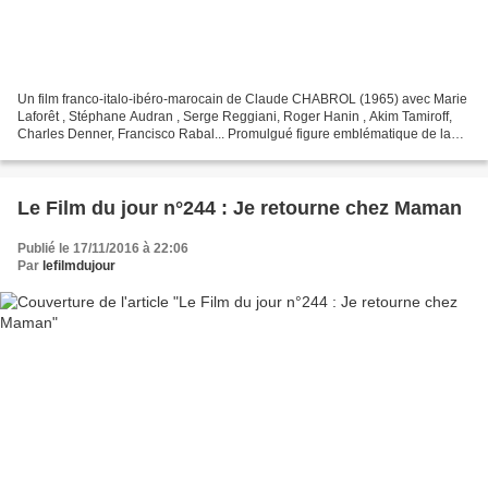
Un film franco-italo-ibéro-marocain de Claude CHABROL (1965) avec Marie
Laforêt , Stéphane Audran , Serge Reggiani, Roger Hanin , Akim Tamiroff,
Charles Denner, Francisco Rabal... Promulgué figure emblématique de la
Nouvelle vague française grâce au Beau...
Le Film du jour n°244 : Je retourne chez Maman
Publié le 17/11/2016 à 22:06
Par
lefilmdujour