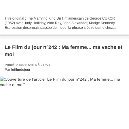
Titre original : The Marrying Kind Un film américain de George CUKOR
(1952) avec Judy Holliday, Aldo Ray, John Alexander, Madge Kennedy...
Expression désormais passée de mode, la phrase « Je retourne chez
maman » prononcée de façon véhémente par Madame...
Le Film du jour n°242 : Ma femme... ma vache et
moi
Publié le 08/11/2016 à 21:53
Par
lefilmdujour