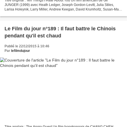
Titre original : Ten Things I Hate About You Un film américain de Gil
JUNGER (1999) avec Heath Ledger, Joseph Gordon-Levitt, Julia Stiles,
Larisa Holeynik, Larry Miller, Andrew Keegan, David Krumholtz, Susan-May
Pratt... Les dix bonnes raisons de larguer...
Le Film du jour n°189 : Il faut battre le Chinois
pendant qu'il est chaud
Publié le 22/12/2015 à 10:46
Par
lefilmdujour
Titre anglais : The Angry Guest Un film hongkongais de CHANG CHEH