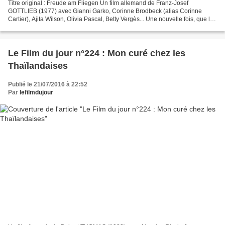
Titre original : Freude am Fliegen Un film allemand de Franz-Josef
GOTTLIEB (1977) avec Gianni Garko, Corinne Brodbeck (alias Corinne
Cartier), Ajita Wilson, Olivia Pascal, Betty Vergès... Une nouvelle fois, que la
prude lectrice et le lecteur pudique...
Le Film du jour n°224 : Mon curé chez les
Thaïlandaises
Publié le 21/07/2016 à 22:52
Par
lefilmdujour