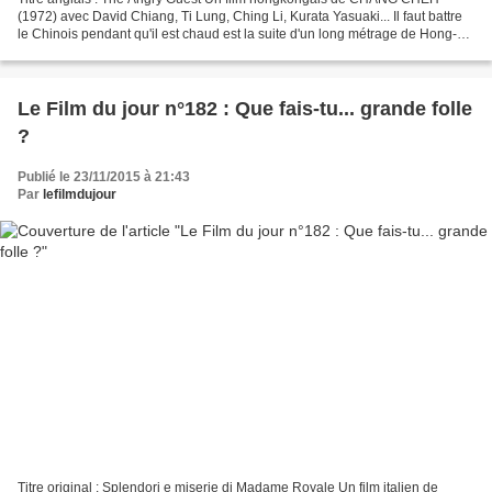
(1972) avec David Chiang, Ti Lung, Ching Li, Kurata Yasuaki... Il faut battre
le Chinois pendant qu'il est chaud est la suite d'un long métrage de Hong-
Kong signé par le même réalisateur...
Le Film du jour n°182 : Que fais-tu... grande folle
?
Publié le 23/11/2015 à 21:43
Par
lefilmdujour
Titre original : Splendori e miserie di Madame Royale Un film italien de