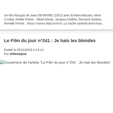
Un film français de Jean DEVAIVRE (1951) avec Erminio Macaro, Irène
Corday, Arlette Poirier , Albert Dinan, Jacques Dufilho, Fernand Sardou,
Annette Poivre... Nous l’avons déjà écrit ici. La vache (animal dont nous
pensons pis que pendre, il va sans dire…)...
Le Film du jour n°241 : Je hais les blondes
Publié le 05/11/2016 à 14:14
Par
lefilmdujour