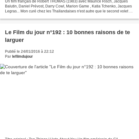
Un film français de Robert THOMAS (1983) avec Maurice Risch, Jacques
Balutin, Daniel Prévost, Darry Cowl, Marion Game , Katia Tchenko, Jacques
Legras... Mon curé chez les Thaïlandaises n'est autre que le second volet du
diptyque clérical du réalisateur...
Le Film du jour n°192 : 10 bonnes raisons de te
larguer
Publié le 24/01/2016 à 22:12
Par
lefilmdujour