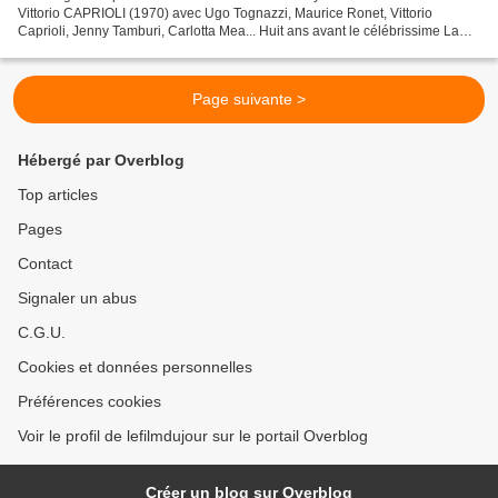
Vittorio CAPRIOLI (1970) avec Ugo Tognazzi, Maurice Ronet, Vittorio
Caprioli, Jenny Tamburi, Carlotta Mea... Huit ans avant le célébrissime La
Cage aux folles (Molinaro, 1978) où...
Page suivante >
Hébergé par Overblog
Top articles
Pages
Contact
Signaler un abus
C.G.U.
Cookies et données personnelles
Préférences cookies
Voir le profil de lefilmdujour sur le portail Overblog
Créer un blog sur Overblog