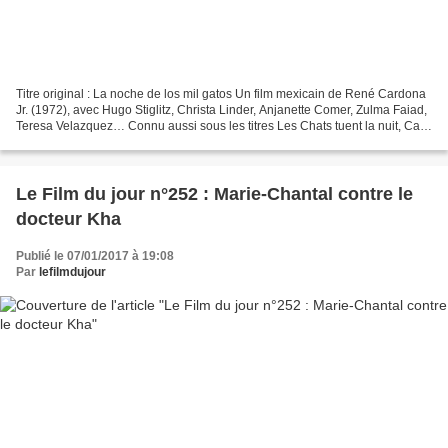
Titre original : La noche de los mil gatos Un film mexicain de René Cardona
Jr. (1972), avec Hugo Stiglitz, Christa Linder, Anjanette Comer, Zulma Faiad,
Teresa Velazquez… Connu aussi sous les titres Les Chats tuent la nuit, Cats,
Les Griffes du démon...
Le Film du jour n°252 : Marie-Chantal contre le
docteur Kha
Publié le 07/01/2017 à 19:08
Par
lefilmdujour