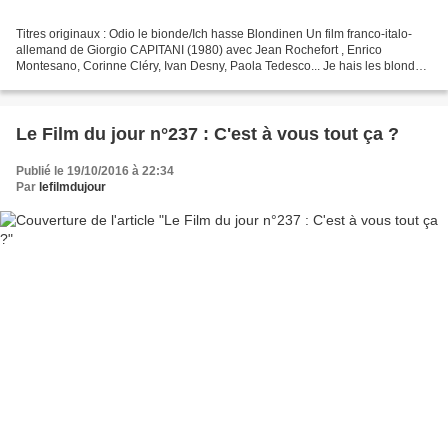
Titres originaux : Odio le bionde/Ich hasse Blondinen Un film franco-italo-
allemand de Giorgio CAPITANI (1980) avec Jean Rochefort , Enrico
Montesano, Corinne Cléry, Ivan Desny, Paola Tedesco... Je hais les blondes,
le titre du Film du jour, prend exactement...
Le Film du jour n°237 : C'est à vous tout ça ?
Publié le 19/10/2016 à 22:34
Par
lefilmdujour