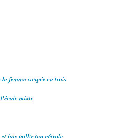
 la femme coupée en trois
 l'école mixte
t fais jaillir ton pétrole