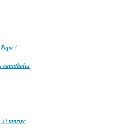
 Papa !
s cannibales
e
e et martyr