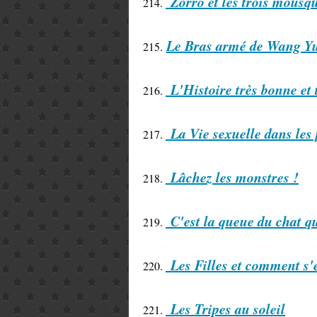
Zorro et les trois mousqu
214.
Le Bras armé de Wang Yu 
215.
L'Histoire très bonne et 
216.
La Vie sexuelle dans les
217.
Lâchez les monstres !
218.
C'est la queue du chat qu
219.
Les Filles et comment s'e
220.
Les Tripes au soleil
221.