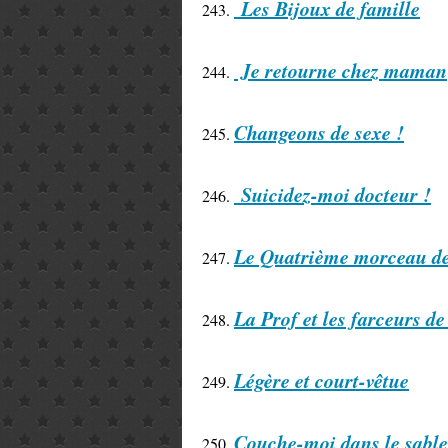
Les Bijoux de famille
243.
Je retourne chez maman
244.
Changeons de sexe !
245.
Suicidez-moi docteur !
246.
Le Quatrième morceau de
247.
La Prof et les farceurs de
248.
Légère et court-vêtue
249.
Couche-moi dans le sable e
250.