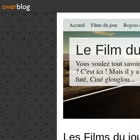
Accueil
Films du jour
Bogoss 
Le Film du
Vous voulez tout savoir
? C'est ici ! Mais il y
futé, Ciné glouglou...
Les Films du jo