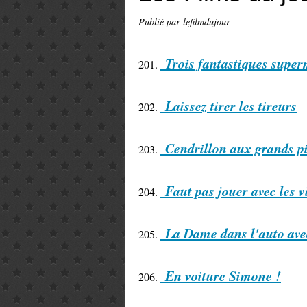
Publié par lefilmdujour
Trois fantastiques supe
201.
Laissez tirer les tireurs
202.
Cendrillon aux grands p
203.
Faut pas jouer avec les v
204.
La Dame dans l'auto avec 
205.
En voiture Simone !
206.