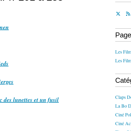
rmen
Page
Les Film
Les Film
ieds
Caté
ierges
Claps D
des lunettes et un fusil
La Bo D
Ciné Po
Ciné Ac