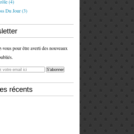
rôle
(4)
ss Du Jour
(3)
letter
vous pour être averti des nouveaux
publiés.
les récents