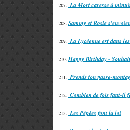
La Mort caresse à minui
207.
Sammy et Rosie s'envoient
208.
La Lycéenne est dans les
209.
Happy Birthday - Souhaite
210.
Prends ton passe-montagn
211.
Combien de fois faut-il 
212.
Les Pépées font la loi
213.