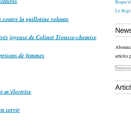
etaires
Roque'n'
Le Bogo
contre la guillotine volante
News
très joyeuse de Colinot Trousse-chemise
Abonnez-
 prisons de femmes
articles 
Artic
i m'électrise
n servir