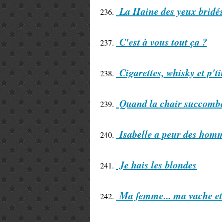
La Haine des yeux bridé
236.
C'est à vous tout ça ?
237.
Cigarettes, whisky et p'ti
238.
Quand la chair succomb
239.
Isabelle a peur des hom
240.
Je hais les blondes
241.
Ma femme... ma vache e
242.