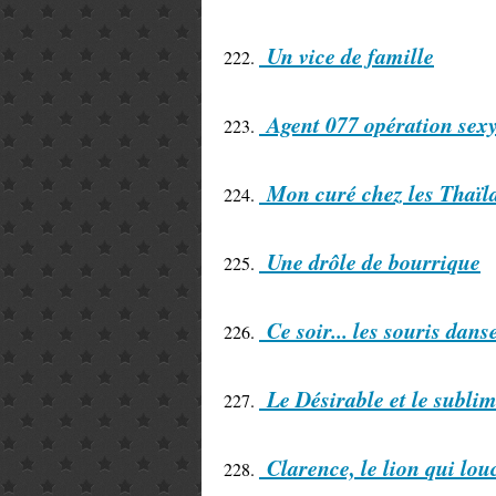
Un vice de famille
222.
Agent 077 opération sex
223.
Mon curé chez les Thaïl
224.
Une drôle de bourrique
225.
Ce soir... les souris dans
226.
Le Désirable et le subli
227.
Clarence, le lion qui lou
228.