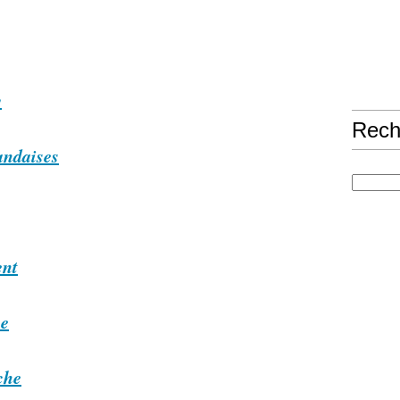
y
Rech
andaises
ent
me
che