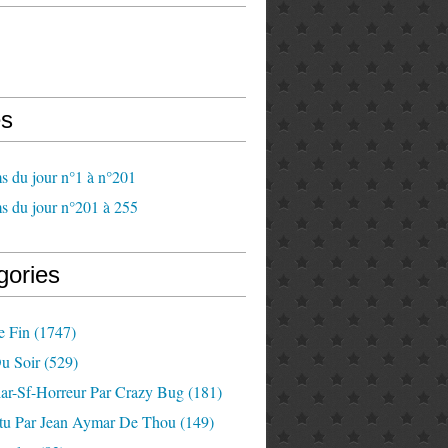
s
s du jour n°1 à n°201
s du jour n°201 à 255
gories
e Fin
(1747)
u Soir
(529)
lar-Sf-Horreur Par Crazy Bug
(181)
tu Par Jean Aymar De Thou
(149)