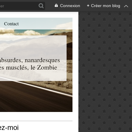
Connexion
+
Créer mon blog
Contact
, absurdes, nanardesques
 les musclés, le Zombie
ez-moi