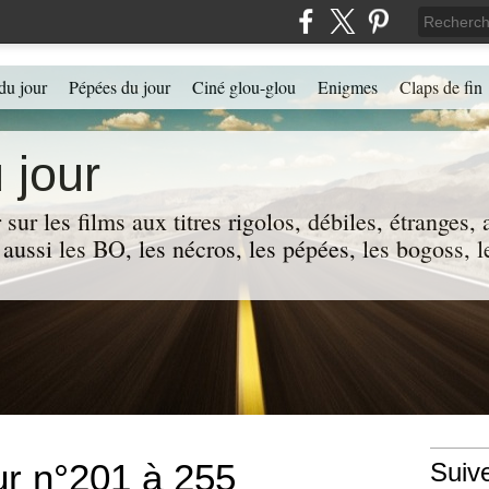
du jour
Pépées du jour
Ciné glou-glou
Enigmes
Claps de fin
 jour
 sur les films aux titres rigolos, débiles, étranges
 a aussi les BO, les nécros, les pépées, les bogoss,
ur n°201 à 255
Suiv