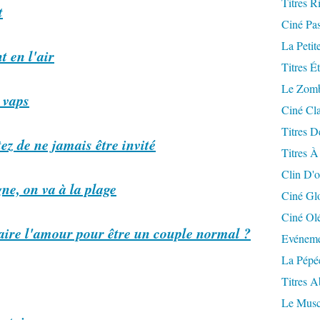
Titres R
t
Ciné Pa
La Petit
 en l'air
Titres É
Le Zomb
 vaps
Ciné Cla
Titres D
z de ne jamais être invité
Titres À
Clin D'o
e, on va à la plage
Ciné Gl
Ciné Ol
faire l'amour pour être un couple normal ?
Evéneme
La Pépé
Titres 
Le Musc