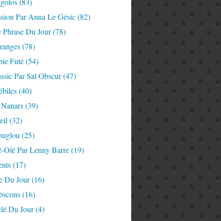
igolos
(83)
ssion Par Anna Le Gésic
(82)
e Phrase Du Jour
(78)
tranges
(78)
ie Futé
(54)
ssic Par Sal Obscur
(47)
ébiles
(40)
 Nanars
(39)
eil
(32)
ouglou
(25)
é-Olé Par Lenny Barre
(19)
nts
(17)
e Du Jour
(16)
Abscons
(16)
lé Du Jour
(4)