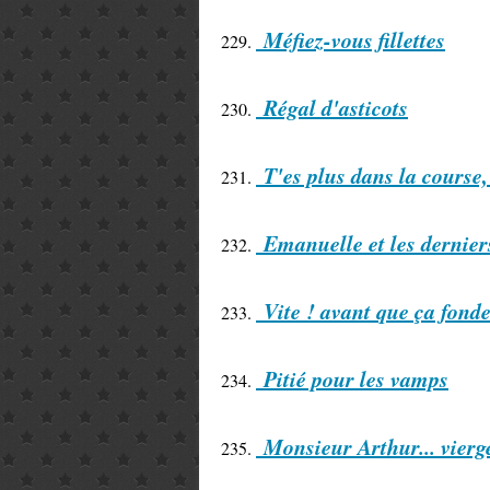
Méfiez-vous fillettes
229.
Régal d'asticots
230.
T'es plus dans la course,
231.
Emanuelle et les dernier
232.
Vite ! avant que ça fond
233.
Pitié pour les vamps
234.
Monsieur Arthur... vierg
235.