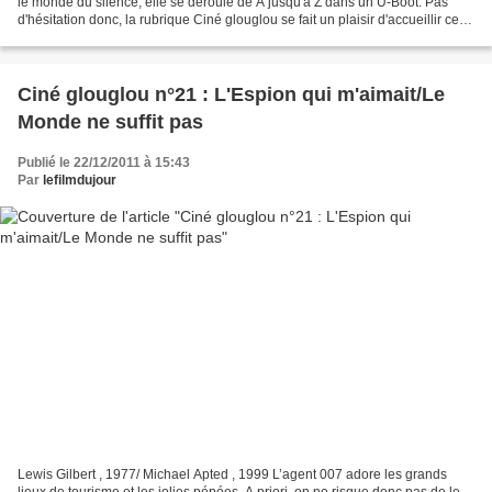
le monde du silence, elle se déroule de A jusqu'à Z dans un U-Boot. Pas
d'hésitation donc, la rubrique Ciné glouglou se fait un plaisir d'accueillir ce
film de René Clément (auteur...
Ciné glouglou n°21 : L'Espion qui m'aimait/Le
Monde ne suffit pas
Publié le 22/12/2011 à 15:43
Par
lefilmdujour
Lewis Gilbert , 1977/ Michael Apted , 1999 L’agent 007 adore les grands
lieux de tourisme et les jolies pépées. A priori, on ne risque donc pas de le