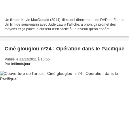
Un film de Kevin MacDonald (2014), film sorti directement en DVD en France
Un film de sous-marin avec Jude Law à l’affiche, a priori, ça promet des
moyens et ça place le curseur d’efficacité à un niveau qu’on espère
satisfaisant voire « très » dans la...
Ciné glouglou n°24 : Opération dans le Pacifique
Publié le 22/12/2011 à 15:55
Par
lefilmdujour