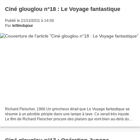
Ciné glouglou n°18 : Le Voyage fantastique
Publié le 21/12/2011 à 14:50
Par
lefilmdujour
Richard Fleischer, 1966 Un grincheux dirait que Le Voyage fantastique se
résume à un pénible périple dans une lampe à lave. Ce serait très injuste.
Le film de Richard Fleischer procure des plaisirs qui vont bien au-delà du
charme suranné. C’est très joli...