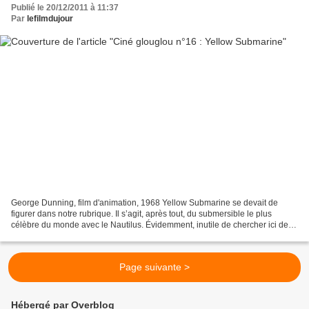
Publié le 20/12/2011 à 11:37
Par
lefilmdujour
George Dunning, film d'animation, 1968 Yellow Submarine se devait de
figurer dans notre rubrique. Il s’agit, après tout, du submersible le plus
célèbre du monde avec le Nautilus. Évidemment, inutile de chercher ici des
torpilles ou des grenades sous-marines....
Page suivante >
Hébergé par Overblog