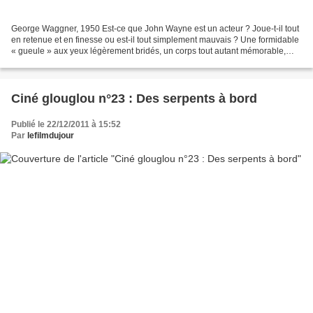
George Waggner, 1950 Est-ce que John Wayne est un acteur ? Joue-t-il tout
en retenue et en finesse ou est-il tout simplement mauvais ? Une formidable
« gueule » aux yeux légèrement bridés, un corps tout autant mémorable,
raide dans l'uniforme, mais dont...
Ciné glouglou n°23 : Des serpents à bord
Publié le 22/12/2011 à 15:52
Par
lefilmdujour