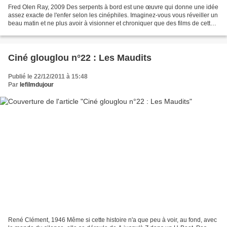
Fred Olen Ray, 2009 Des serpents à bord est une œuvre qui donne une idée
assez exacte de l'enfer selon les cinéphiles. Imaginez-vous vous réveiller un
beau matin et ne plus avoir à visionner et chroniquer que des films de cette «
qualité ». Le genre de...
Ciné glouglou n°22 : Les Maudits
Publié le 22/12/2011 à 15:48
Par
lefilmdujour
René Clément, 1946 Même si cette histoire n'a que peu à voir, au fond, avec