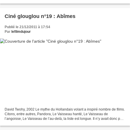
autres Schwarzy, il s’est ensuite systématiquement...
Ciné glouglou n°19 : Abîmes
Publié le 21/12/2011 à 17:54
Par
lefilmdujour
David Twohy, 2002 Le mythe du Hollandais volant a inspiré nombre de films.
Citons, entre autres, Pandora, Le Vaisseau hanté, Le Vaisseau de
l’angoisse, Le Vaisseau de l’au-delà, la liste est longue. Il n’y avait donc pas
de raison que la rubrique Ciné...