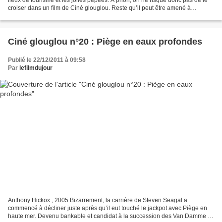
croiser dans un film de Ciné glouglou. Reste qu’il peut être amené à
emprunter un submersible de temps...
Ciné glouglou n°20 : Piège en eaux profondes
Publié le 22/12/2011 à 09:58
Par
lefilmdujour
Anthony Hickox , 2005 Bizarrement, la carrière de Steven Seagal a
commencé à décliner juste après qu’il eut touché le jackpot avec Piège en
haute mer. Devenu bankable et candidat à la succession des Van Damme et