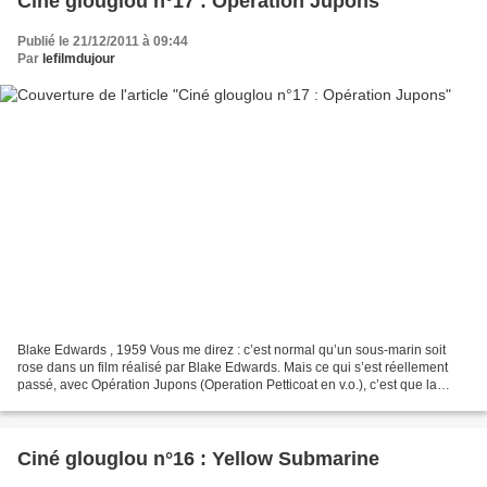
Ciné glouglou n°17 : Opération Jupons
Publié le 21/12/2011 à 09:44
Par
lefilmdujour
Blake Edwards , 1959 Vous me direz : c’est normal qu’un sous-marin soit
rose dans un film réalisé par Blake Edwards. Mais ce qui s’est réellement
passé, avec Opération Jupons (Operation Petticoat en v.o.), c’est que la
veille du lancement du tournage,...
Ciné glouglou n°16 : Yellow Submarine