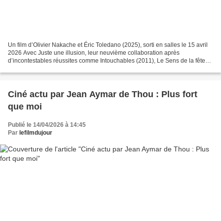
Un film d’Olivier Nakache et Éric Toledano (2025), sorti en salles le 15 avril
2026 Avec Juste une illusion, leur neuvième collaboration après
d’incontestables réussites comme Intouchables (2011), Le Sens de la fête
(2016) et Hors normes (2018), le duo...
Ciné actu par Jean Aymar de Thou : Plus fort
que moi
Publié le 14/04/2026 à 14:45
Par
lefilmdujour