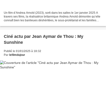
Un film d’Andrea Arnold (2023), sorti dans les salles le 1er janvier 2025 A
travers ses films, la réalisatrice britannique Andrea Arnold démontre qu’elle
connaît bien les banlieues déshéritées, le sous-prolétariat et les familles
dysfonctionnelles. C’est...
Ciné actu par Jean Aymar de Thou : My
Sunshine
Publié le 01/01/2025 à 18:32
Par
lefilmdujour