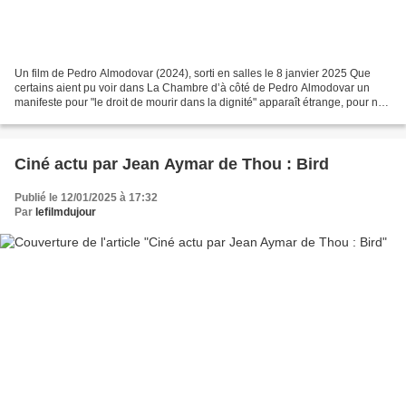
Un film de Pedro Almodovar (2024), sorti en salles le 8 janvier 2025 Que
certains aient pu voir dans La Chambre d’à côté de Pedro Almodovar un
manifeste pour "le droit de mourir dans la dignité" apparaît étrange, pour ne
pas dire hors sujet. Certes l’un...
Ciné actu par Jean Aymar de Thou : Bird
Publié le 12/01/2025 à 17:32
Par
lefilmdujour