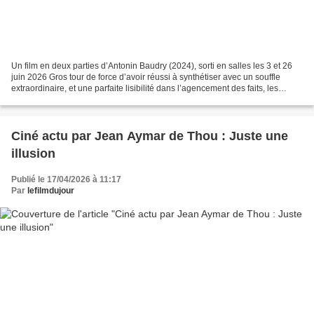
Un film en deux parties d’Antonin Baudry (2024), sorti en salles les 3 et 26
juin 2026 Gros tour de force d’avoir réussi à synthétiser avec un souffle
extraordinaire, et une parfaite lisibilité dans l’agencement des faits, les
quatre années du parcours...
Ciné actu par Jean Aymar de Thou : Juste une
illusion
Publié le 17/04/2026 à 11:17
Par
lefilmdujour