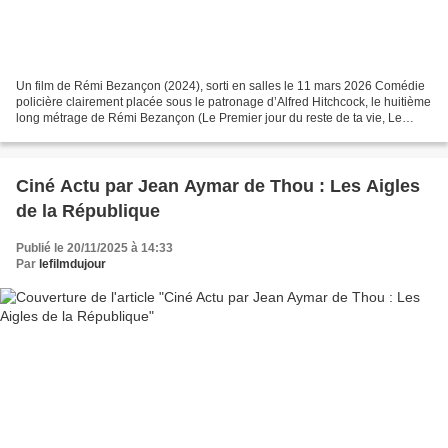
Un film de Rémi Bezançon (2024), sorti en salles le 11 mars 2026 Comédie
policière clairement placée sous le patronage d’Alfred Hitchcock, le huitième
long métrage de Rémi Bezançon (Le Premier jour du reste de ta vie, Le
Mystère Henri Pick…) met en scène...
Ciné Actu par Jean Aymar de Thou : Les Aigles
de la République
Publié le 20/11/2025 à 14:33
Par
lefilmdujour