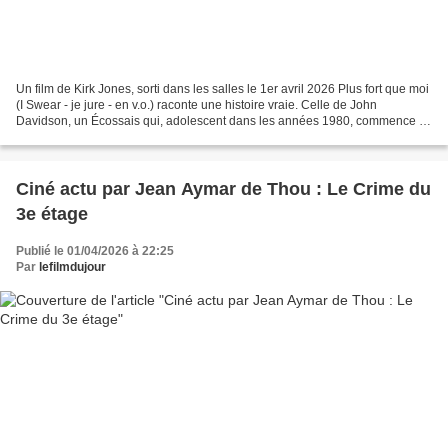
Un film de Kirk Jones, sorti dans les salles le 1er avril 2026 Plus fort que moi
(I Swear - je jure - en v.o.) raconte une histoire vraie. Celle de John
Davidson, un Écossais qui, adolescent dans les années 1980, commence à
ressentir les premiers symptômes...
Ciné actu par Jean Aymar de Thou : Le Crime du
3e étage
Publié le 01/04/2026 à 22:25
Par
lefilmdujour