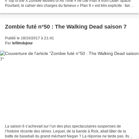
« Top of the X Zombie Movies of All Time » ne cite Plan 9 from Outer Space.
Pourtant, le cahier des charges du fameux « Plan 9 » est très explicite : faire
ressortir les morts de...
Zombie futé n°50 : The Walking Dead saison 7
Publié le 18/10/2017 à 21:41
Par
lefilmdujour
La saison 6 s’achevait sur l’un des plus spectaculaires suspenses de
l’histoire récente des séries. Lequel, de la bande à Rick, allait tâter de la
batte de baseball du grand méchant Negan ? La réponse ne tarde pas. Ils