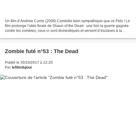
Un film d’Andrew Currie (2006) Comédie bien sympathique que ce Fido ! Le
film prolonge l’idée finale de Shaun of the Dead : une fois la guerre gagnée
contre les zombies, ceux-ci sont domestiqués et servent d’esclaves à la
population restée saine. Une...
Zombie futé n°53 : The Dead
Publié le 30/10/2017 à 22:25
Par
lefilmdujour