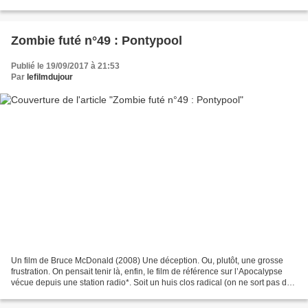
sont deux, en fait, à tomber sous...
Zombie futé n°49 : Pontypool
Publié le 19/09/2017 à 21:53
Par
lefilmdujour
Un film de Bruce McDonald (2008) Une déception. Ou, plutôt, une grosse
frustration. On pensait tenir là, enfin, le film de référence sur l’Apocalypse
vécue depuis une station radio*. Soit un huis clos radical (on ne sort pas de
la salle « On Air » ou...