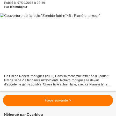
Publié le 07/09/2017 à 22:19
Par
lefilmdujour
Un film de Robert Rodriguez (2006) Dans sa recherche effrénée du parfait
film de série Z à tendance ultraviolente, Robert Rodriguez se devait
d’aborder le genre zombie. Chose faite et bien faite, avec ce Planète terreur
aux douces saveurs d’hémoglobine,...
Page suivante >
Hébergé par Overblog