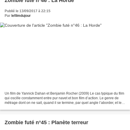
Zombie futé n°46 : La Horde
Publié le 13/09/2017 à 22:15
Par
lefilmdujour
Un film de Yannick Dahan et Benjamin Rocher (2009) Le cas typique du film
qui oscille constamment entre pur navet et bon film d’action. Le genre de
métrage dont on ne sait, quand il se termine, par quel angle l’aborder, et le
juger. Les personnages peuvent...
Zombie futé n°45 : Planète terreur