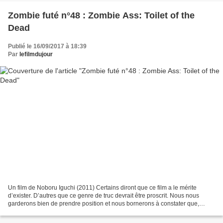
Zombie futé n°48 : Zombie Ass: Toilet of the
Dead
Publié le 16/09/2017 à 18:39
Par
lefilmdujour
Un film de Noboru Iguchi (2011) Certains diront que ce film a le mérite
d’exister. D’autres que ce genre de truc devrait être proscrit. Nous nous
garderons bien de prendre position et nous bornerons à constater que,
comme son titre l’indique, ce film...