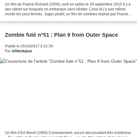
Un film de Franck Richard (2009), sorti en salles le 29 septembre 2010 Il y a
des rafiots sur lesquels on embarque sans hésiter. Celui-là j’y suis même
monté les yeux fermés. Jugez plutôt, un film de zombies réalisé par Franck
Richard (vu dans La Moustache,...
Zombie futé n°51 : Plan 9 from Outer Space
Publié le 25/10/2017 à 21:35
Par
lefilmdujour
Un film d’Ed Wood (1959) Curieusement, aucun des pourtant très nombreux