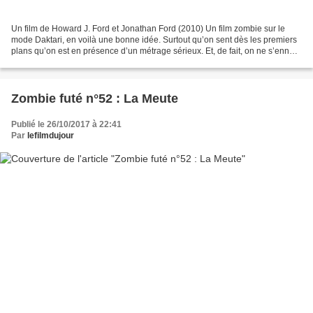
Un film de Howard J. Ford et Jonathan Ford (2010) Un film zombie sur le
mode Daktari, en voilà une bonne idée. Surtout qu’on sent dès les premiers
plans qu’on est en présence d’un métrage sérieux. Et, de fait, on ne s’ennuie
pas une seconde dans ce road...
Zombie futé n°52 : La Meute
Publié le 26/10/2017 à 22:41
Par
lefilmdujour