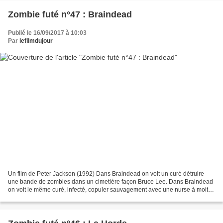
Zombie futé n°47 : Braindead
Publié le 16/09/2017 à 10:03
Par
lefilmdujour
Un film de Peter Jackson (1992) Dans Braindead on voit un curé détruire
une bande de zombies dans un cimetière façon Bruce Lee. Dans Braindead
on voit le même curé, infecté, copuler sauvagement avec une nurse à moitié
décapitée qui enfante dans l’heure...