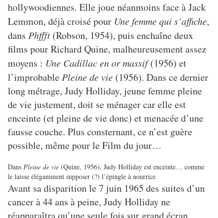
hollywoodiennes. Elle joue néanmoins face à Jack
Lemmon, déjà croisé pour
Une femme qui s’affiche
,
dans
Phffft
(Robson, 1954), puis enchaîne deux
films pour Richard Quine, malheureusement assez
moyens :
Une Cadillac en or massif
(1956) et
l’improbable
Pleine de vie
(1956). Dans ce dernier
long métrage, Judy Holliday, jeune femme pleine
de vie justement, doit se ménager car elle est
enceinte (et pleine de vie donc) et menacée d’une
fausse couche. Plus consternant, ce n’est guère
possible, même pour le Film du jour…
Dans
Pleine de vie
(Quine, 1956), Judy Holliday est enceinte… comme
le laisse élégamment supposer (?) l’épingle à nourrice
Avant sa disparition le 7 juin 1965 des suites d’un
cancer à 44 ans à peine, Judy Holliday ne
réapparaîtra qu’une seule fois sur grand écran.