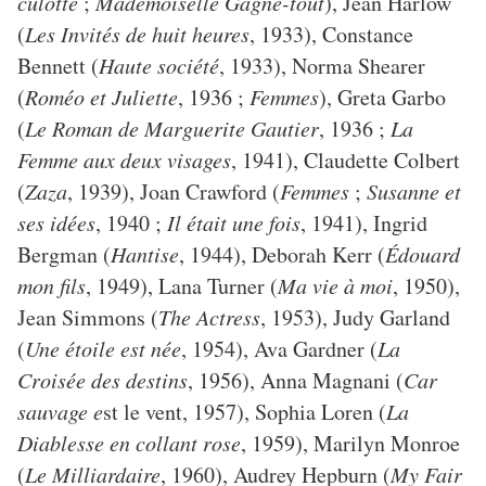
culotte
;
Mademoiselle Gagne-tout
), Jean Harlow
(
Les Invités de huit heures
, 1933), Constance
Bennett (
Haute société
, 1933), Norma Shearer
(
Roméo et Juliette
, 1936 ;
Femmes
), Greta Garbo
(
Le Roman de Marguerite Gautier
, 1936 ;
La
Femme aux deux visages
, 1941), Claudette Colbert
(
Zaza
, 1939), Joan Crawford (
Femmes
;
Susanne et
ses idées
, 1940 ;
Il était une fois
, 1941), Ingrid
Bergman (
Hantise
, 1944), Deborah Kerr (
Édouard
mon fils
, 1949), Lana Turner (
Ma vie à moi
, 1950),
Jean Simmons (
The Actress
, 1953), Judy Garland
(
Une étoile est née
, 1954), Ava Gardner (
La
Croisée des destins
, 1956), Anna Magnani (
Car
sauvage e
st le vent, 1957), Sophia Loren (
La
Diablesse en collant rose
, 1959), Marilyn Monroe
(
Le Milliardaire
, 1960), Audrey Hepburn (
My Fair