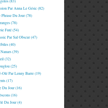
igolos
(83)
ssion Par Anna Le Gésic
(82)
e Phrase Du Jour
(78)
tranges
(78)
ie Futé
(54)
ssic Par Sal Obscur
(47)
ébiles
(40)
 Nanars
(39)
eil
(32)
ouglou
(25)
é-Olé Par Lenny Barre
(19)
nts
(17)
e Du Jour
(16)
Abscons
(16)
lé Du Jour
(4)