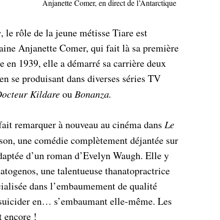
Anjanette Comer, en direct de l’Antarctique
e
, le rôle de la jeune métisse Tiare est
caine Anjanette Comer, qui fait là sa première
e en 1939, elle a démarré sa carrière deux
n en se produisant dans diverses séries TV
Docteur Kildare
ou
Bonanza.
fait remarquer à nouveau au cinéma dans
Le
son, une comédie complètement déjantée sur
adaptée d’un roman d’Evelyn Waugh. Elle y
atogenos, une talentueuse thanatopractrice
cialisée dans l’embaumement de qualité
se suicider en… s’embaumant elle-même. Les
 encore !