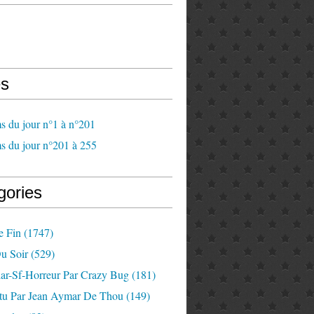
s
s du jour n°1 à n°201
s du jour n°201 à 255
gories
e Fin
(1747)
u Soir
(529)
lar-Sf-Horreur Par Crazy Bug
(181)
tu Par Jean Aymar De Thou
(149)