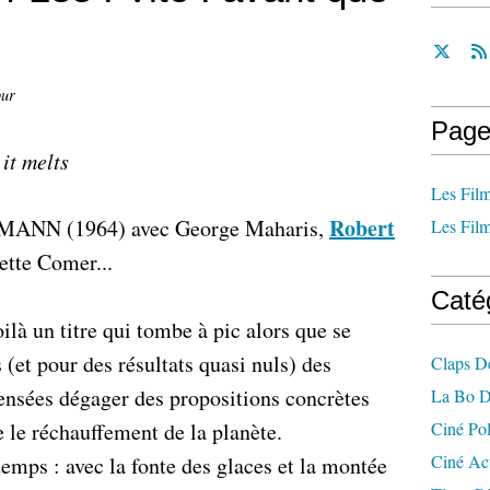
our
Page
it melts
Les Film
Robert
t MANN (1964) avec George Maharis,
Les Film
ette Comer...
Caté
là un titre qui tombe à pic alors que se
s (et pour des résultats quasi nuls) des
Claps D
censées dégager des propositions concrètes
La Bo D
e le réchauffement de la planète.
Ciné Po
Ciné Ac
temps : avec la fonte des glaces et la montée