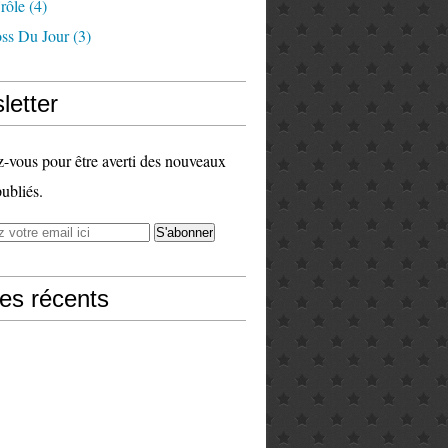
rôle
(4)
ss Du Jour
(3)
letter
vous pour être averti des nouveaux
publiés.
les récents