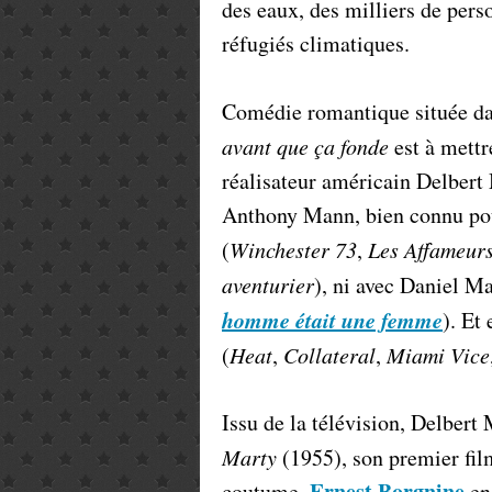
des eaux, des milliers de per
réfugiés climatiques.
Comédie romantique située dan
avant
que ça fonde
est à mettr
réalisateur américain Delbert
Anthony Mann, bien connu pou
(
Winchester 73
,
Les Affameur
aventurier
), ni avec Daniel M
homme était une femme
). Et
(
Heat
,
Collateral
,
Miami Vice
Issu de la télévision, Delber
Marty
(1955), son premier film
Ernest Borgnine
coutume,
en 