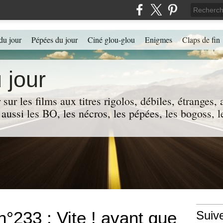
du jour
Pépées du jour
Ciné glou-glou
Enigmes
Claps de fin
 jour
 sur les films aux titres rigolos, débiles, étranges
 a aussi les BO, les nécros, les pépées, les bogoss,
n°233 : Vite ! avant que
Suiv