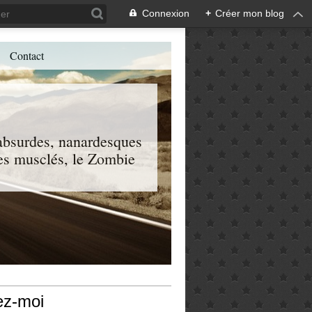
Connexion
+
Créer mon blog
Contact
, absurdes, nanardesques
 les musclés, le Zombie
ez-moi