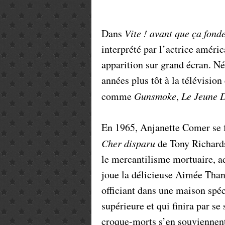
Dans
Vite ! avant que ça fond
interprété par l’actrice améri
apparition sur grand écran. Né
années plus tôt à la télévisio
comme
Gunsmoke
,
Le Jeune 
En 1965, Anjanette Comer se 
Cher
disparu
de Tony Richard
le mercantilisme mortuaire, 
joue la délicieuse Aimée Than
officiant dans une maison spé
supérieure et qui finira par 
croque-morts s’en souviennent