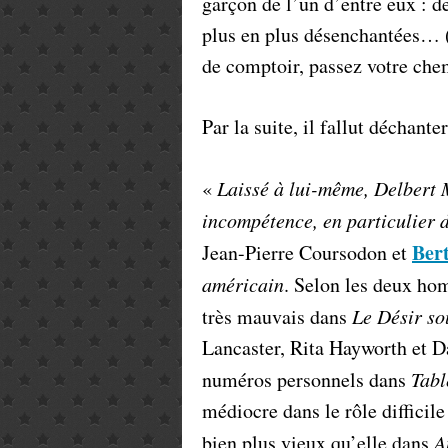
garçon de l’un d’entre eux : de
plus en plus désenchantées… 
de comptoir, passez votre c
Par la suite, il fallut déchanter
«
Laissé à lui-même, Delbert M
incompétence, en particulier d
Ber
Jean-Pierre Coursodon et
américain
. Selon les deux ho
très mauvais dans
Le Désir so
Lancaster, Rita Hayworth et Da
numéros personnels dans
Tabl
médiocre dans le rôle diffic
bien plus vieux qu’elle dans
A