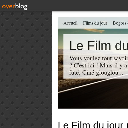
Accueil
Films du jour
Bogoss 
Le Film du
Vous voulez tout savoir
? C'est ici ! Mais il y
futé, Ciné glouglou...
Le Film du jour 