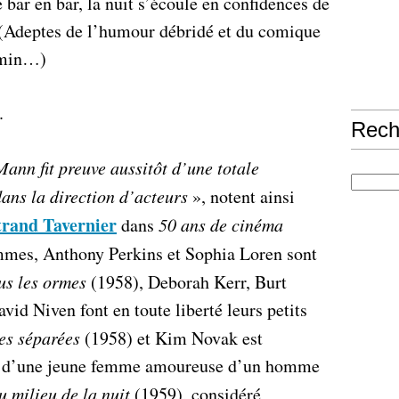
 bar en bar, la nuit s’écoule en confidences de
(Adeptes de l’humour débridé et du comique
hemin…)
.
Rech
ann fit preuve aussitôt
d’une totale
ans la direction d’acteurs
», notent ainsi
trand Tavernier
dans
50 ans de cinéma
mmes, Anthony Perkins et Sophia Loren sont
us les ormes
(1958), Deborah Kerr, Burt
vid Niven font en toute liberté leurs petits
es séparées
(1958) et Kim Novak est
ile d’une jeune femme amoureuse d’un homme
u milieu de la nuit
(1959), considéré