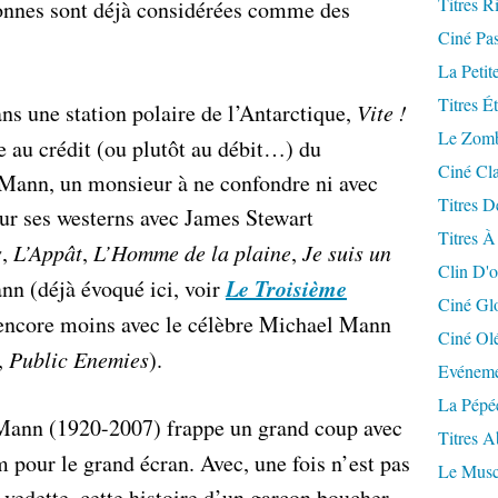
Titres R
sonnes sont déjà considérées comme des
Ciné Pa
La Petit
Titres É
s une station polaire de l’Antarctique,
Vite !
Le Zomb
e au crédit (ou plutôt au débit…) du
Ciné Cla
 Mann, un monsieur à ne confondre ni avec
Titres D
r ses westerns avec James Stewart
Titres À
s
,
L’Appât
,
L’Homme de la plaine
,
Je suis un
Clin D'o
Le Troisième
ann (déjà évoqué ici, voir
Ciné Gl
 encore moins avec le célèbre Michael Mann
Ciné Ol
,
Public Enemies
).
Evéneme
La Pépé
t Mann (1920-2007) frappe un grand coup avec
Titres 
 pour le grand écran. Avec, une fois n’est pas
Le Musc
vedette, cette histoire d’un garçon boucher,