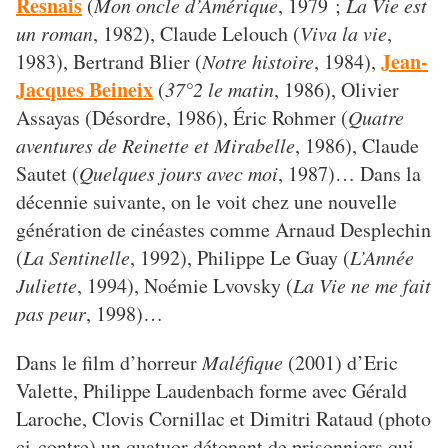
Resnais
(
Mon oncle d’Amérique
, 1979 ;
La Vie est
un roman
, 1982), Claude Lelouch (
Viva la vie
,
Jean-
1983), Bertrand Blier (
Notre histoire
, 1984),
Jacques Beineix
(
37°2 le matin
, 1986), Olivier
Assayas (Désordre, 1986), Éric Rohmer (
Quatre
aventures de Reinette et Mirabelle
, 1986), Claude
Sautet (
Quelques jours avec moi
, 1987)… Dans la
décennie suivante, on le voit chez une nouvelle
génération de cinéastes comme Arnaud Desplechin
(
La Sentinelle
, 1992), Philippe Le Guay (
L’Année
Juliette
, 1994), Noémie Lvovsky (
La Vie ne me fait
pas peur
, 1998)…
Dans le film d’horreur
Maléfique
(2001) d’Eric
Valette, Philippe Laudenbach forme avec Gérald
Laroche, Clovis Cornillac et Dimitri Rataud (photo
ci-contre) un quatuor détonant de prisonniers qui