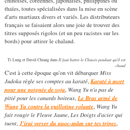
chinoises, coréennes, japonaises, philippines ou
thaïes, toutes spécialisées dans la mise en scène
d'arts martiaux divers et variés. Les distributeurs
français se faisaient alors une joie de trouver des
titres supposés rigolos (et un peu racistes sur les
bords) pour attirer le chaland.
Ti Lung et David Chiang dans
Il faut battre le Chinois pendant qu'il est
chaud
C'est à cette époque qu'on vit débarquer
Miss
Karaté à mort
Judoka règle ses comptes au karaté
,
pour une poignée de soja
,
Wang Yu n'a pas de
Le Bras armé de
pitié pour les canards boiteux
,
Wang Yu contre la guillotine volante
,
Wang Yu
fait rougir le Fleuve Jaune
,
Les Doigts d'acier qui
J'irai verser du nuoc-mâm sur tes tripes
tuent
,
,