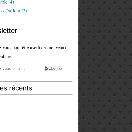
rôle
(4)
ss Du Jour
(3)
letter
vous pour être averti des nouveaux
publiés.
les récents