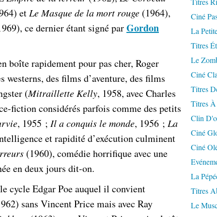
Titres R
964) et
Le Masque de la mort rouge
(1964),
Ciné Pa
Gordon
969), ce dernier étant signé par
La Petit
Titres É
Le Zomb
en boîte rapidement pour pas cher, Roger
Ciné Cla
 westerns, des films d’aventure, des films
Titres D
ngster (
Mitraillette Kelly
, 1958, avec Charles
Titres À
ce-fiction considérés parfois comme des petits
Clin D'o
urvie
, 1955 ;
Il a conquis le monde
, 1956 ;
La
Ciné Gl
Intelligence et rapidité d’exécution culminent
Ciné Ol
rreurs
(1960), comédie horrifique avec une
Evéneme
née en deux jours dit-on.
La Pépé
le cycle Edgar Poe auquel il convient
Titres 
962) sans Vincent Price mais avec Ray
Le Musc