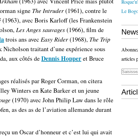
’Arkham
(1963) avec Vincent Price mais plutôt
Roque'n'
 Corman signe
The Intruder
(1961), contre le
Le Bogo
é
(1963), avec Boris Karloff (les Frankenstein
holson,
Les Anges sauvages
(1966), film de
News
da
trois ans avec
Easy Rider
(1968),
The Trip
k Nicholson traitant d’une expérience sous
Abonnez-
Dennis Hopper
da, aux côtés de
et Bruce
articles 
ages réalisés par Roger Corman, on citera
lley Winters en Kate Barker et un jeune
Artic
ouge
(1970) avec John Philip Law dans le rôle
en, as des as de l’aviation allemande durant
eçu un Oscar d’honneur et c’est lui qui avait