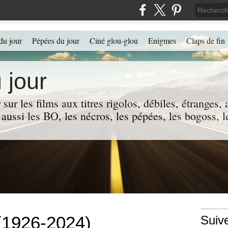
du jour
Pépées du jour
Ciné glou-glou
Enigmes
Claps de fin
 jour
 sur les films aux titres rigolos, débiles, étranges
 a aussi les BO, les nécros, les pépées, les bogoss,
(1926-2024)
Suiv