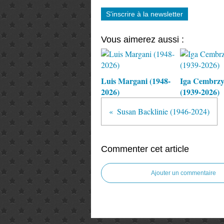
S'inscrire à la newsletter
Vous aimerez aussi :
Luis Margani (1948-
Iga Cembrz
2026)
(1939-2026)
Susan Backlinie (1946-2024)
Commenter cet article
Ajouter un commentaire