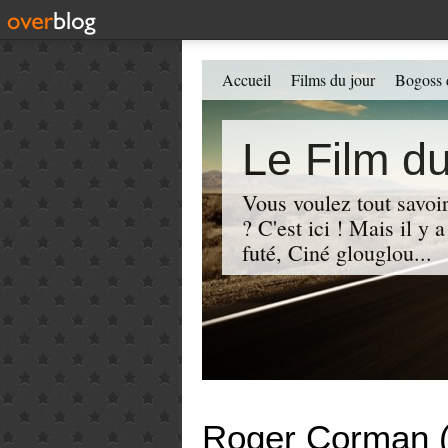
Accueil
Films du jour
Bogoss 
Le Film du
Vous voulez tout savoir
? C'est ici ! Mais il y
futé, Ciné glouglou...
Roger Corman 