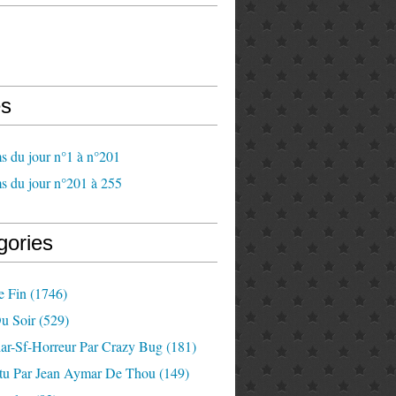
s
s du jour n°1 à n°201
s du jour n°201 à 255
gories
e Fin
(1746)
u Soir
(529)
lar-Sf-Horreur Par Crazy Bug
(181)
tu Par Jean Aymar De Thou
(149)