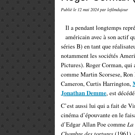
Publié le
12 mai 2024
par lefilmdujour
Il a pendant longtemps repr
américain avec à son actif q
séries B) en tant que réalisat
notamment les sociétés Ameri
Pictures). Roger Corman, qui a
comme Martin Scorsese, Ron 
Cameron, Curtis Harrington,
Jonathan Demme
, est décédé
C’est aussi lui qui a fait de 
cinéma d’épouvante en le fais
d’Edgar Allan Poe comme
La
Chambre des tortures
(1961),