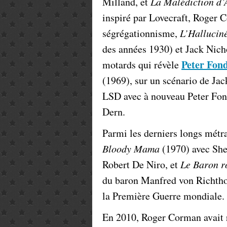
Milland, et
La Malédiction d
inspiré par Lovecraft, Roger
ségrégationnisme,
L’Hallucin
des années 1930) et Jack Nic
Peter Fon
motards qui révèle
(1969), sur un scénario de Jac
LSD avec à nouveau Peter Fon
Dern.
Parmi les derniers longs métr
Bloody Mama
(1970) avec She
Robert De Niro, et
Le Baron r
du baron Manfred von Richthof
la Première Guerre mondiale.
En 2010, Roger Corman avait r