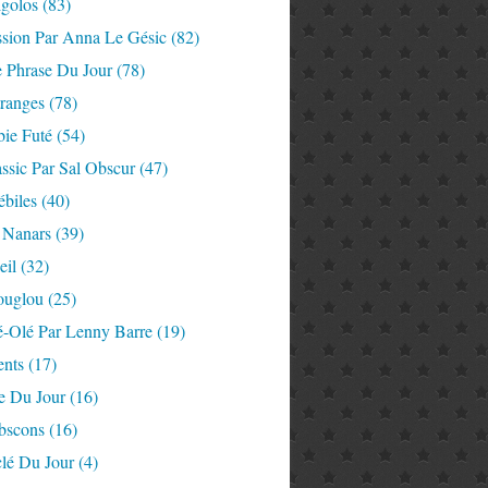
igolos
(83)
ssion Par Anna Le Gésic
(82)
e Phrase Du Jour
(78)
tranges
(78)
ie Futé
(54)
ssic Par Sal Obscur
(47)
ébiles
(40)
 Nanars
(39)
eil
(32)
ouglou
(25)
é-Olé Par Lenny Barre
(19)
nts
(17)
e Du Jour
(16)
Abscons
(16)
lé Du Jour
(4)