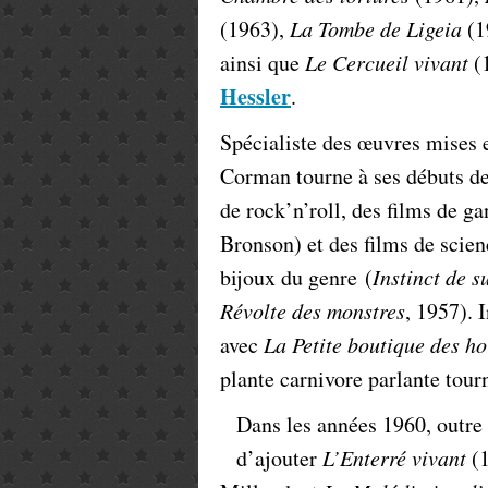
(1963),
La Tombe de Ligeia
(1
ainsi que
Le Cercueil vivant
(1
Hessler
.
Spécialiste des œuvres mises 
Corman tourne à ses débuts des
de rock’n’roll, des films de ga
Bronson) et des films de scien
bijoux du genre (
Instinct de s
Révolte des monstres
, 1957). 
avec
La Petite boutique des ho
plante carnivore parlante tour
Dans les années 1960, outre 
d’ajouter
L’Enterré vivant
(1