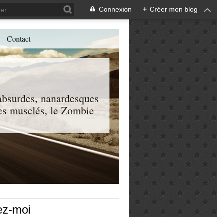
Connexion
+
Créer mon blog
Contact
, absurdes, nanardesques
 les musclés, le Zombie
ez-moi