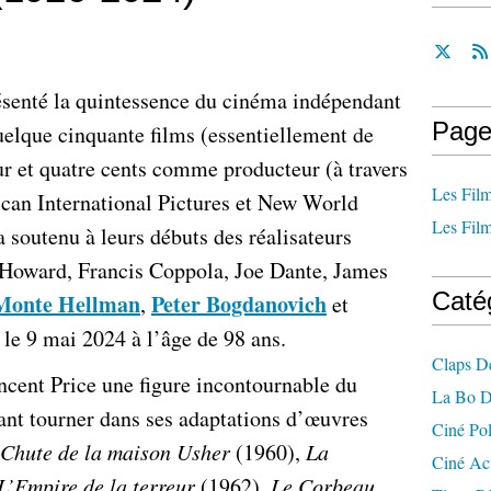
ésenté la quintessence du cinéma indépendant
Page
uelque cinquante films (essentiellement de
eur et quatre cents comme producteur (à travers
Les Film
can International Pictures et New World
Les Film
 soutenu à leurs débuts des réalisateurs
Howard, Francis Coppola, Joe Dante, James
Caté
Monte Hellman
Peter Bogdanovich
,
et
 le 9 mai 2024 à l’âge de 98 ans.
Claps D
Vincent Price une figure incontournable du
La Bo D
ant tourner dans ses adaptations d’œuvres
Ciné Po
 Chute de la maison Usher
(1960),
La
Ciné Ac
L’Empire de la terreur
(1962),
Le Corbeau