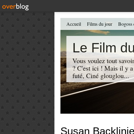
Accueil
Films du jour
Bogoss 
Le Film du
Vous voulez tout savoir
? C'est ici ! Mais il y
futé, Ciné glouglou...
Susan Backlini