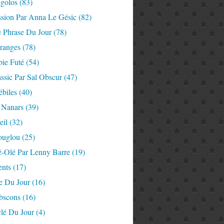
igolos
(83)
ssion Par Anna Le Gésic
(82)
e Phrase Du Jour
(78)
tranges
(78)
ie Futé
(54)
ssic Par Sal Obscur
(47)
ébiles
(40)
 Nanars
(39)
eil
(32)
ouglou
(25)
é-Olé Par Lenny Barre
(19)
nts
(17)
e Du Jour
(16)
Abscons
(16)
lé Du Jour
(4)