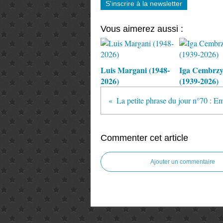
S'inscrire à la newsletter
Vous aimerez aussi :
Luis Margani (1948-
Iga Cembrz
2026)
(1939-2026)
La petite phrase du jour n°70 : 
Commenter cet article
Ajouter un commentaire