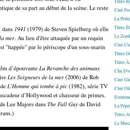
Titres R
ntique de sa part au début de la scène. Le reste
Ciné Pa
La Petit
Titres É
i dans
1941
(1979) de Steven Spielberg où elle
Le Zomb
la mer
. Au lieu d'être attaquée par un requin
Ciné Cla
 est "happée" par le périscope d'un sous-marin
Titres D
Titres À
 film d’épouvante
La Revanche des animaux
Clin D'o
aire
Les Seigneurs de la mer
(2006) de Rob
Ciné Gl
e de
L’Homme qui tombe à pic
(1982), série TV
Ciné Ol
ascadeur d’Hollywood et chasseur de primes.
Evéneme
e de Lee Majors dans
The Fall Guy
de David
La Pépé
crans.)
Titres 
Le Musc