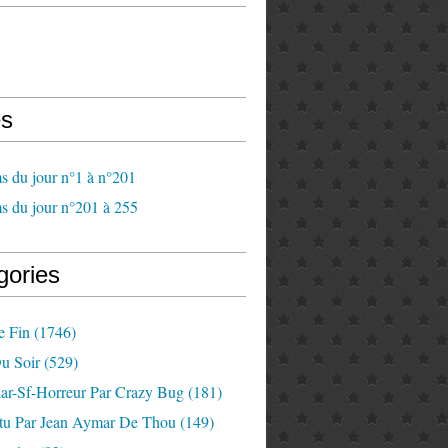
s
s du jour n°1 à n°201
s du jour n°201 à 255
gories
e Fin
(1746)
u Soir
(529)
lar-Sf-Horreur Par Crazy Bug
(181)
tu Par Jean Aymar De Thou
(149)