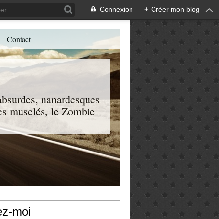
Connexion
+
Créer mon blog
Contact
, absurdes, nanardesques
 les musclés, le Zombie
ez-moi