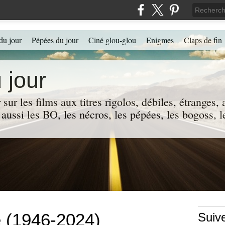
du jour
Pépées du jour
Ciné glou-glou
Enigmes
Claps de fin
 jour
 sur les films aux titres rigolos, débiles, étranges
 a aussi les BO, les nécros, les pépées, les bogoss,
e (1946-2024)
Suiv