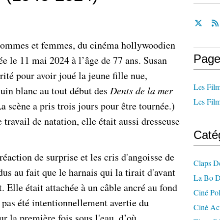
ommes et femmes, du cinéma hollywoodien
Page
ée le 11 mai 2024 à l’âge de 77 ans. Susan
rité pour avoir joué la jeune fille nue,
Les Film
uin blanc au tout début des
Dents de la mer
Les Film
 scène a pris trois jours pour être tournée.)
travail de natation, elle était aussi dresseuse
Caté
éaction de surprise et les cris d'angoisse de
Claps D
us au fait que le harnais qui la tirait d'avant
La Bo D
t. Elle était attachée à un câble ancré au fond
Ciné Po
'a pas été intentionnellement avertie du
Ciné Ac
ur la première fois sous l'eau, d’où