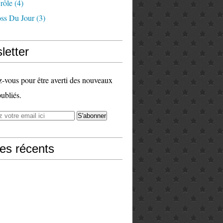
rôle
(4)
ss Du Jour
(3)
letter
vous pour être averti des nouveaux
publiés.
les récents