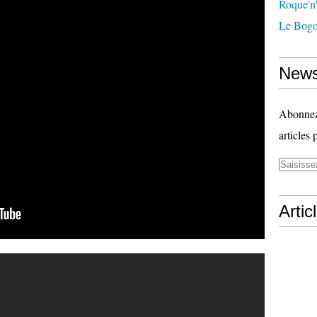
Roque'n'
Le Bogo
News
Abonnez-
articles 
Artic