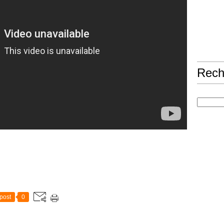
Rech
post
0