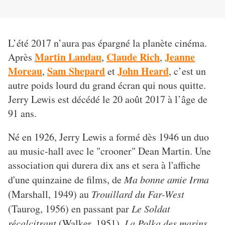
L’été 2017 n’aura pas épargné la planète cinéma.
Martin Landau
Claude Rich
Jeanne
Après
,
,
Moreau
Sam Shepard
John Heard
,
et
, c’est un
autre poids lourd du grand écran qui nous quitte.
Jerry Lewis est décédé le 20 août 2017 à l’âge de
91 ans.
Né en 1926, Jerry Lewis a formé dès 1946 un duo
au music-hall avec le "crooner" Dean Martin. Une
association qui durera dix ans et sera à l'affiche
d'une quinzaine de films, de
Ma bonne amie Irma
(Marshall, 1949) au
Trouillard du Far-West
(Taurog, 1956) en passant par
Le Soldat
récalcitrant
(Walker, 1951),
La Polka des marins