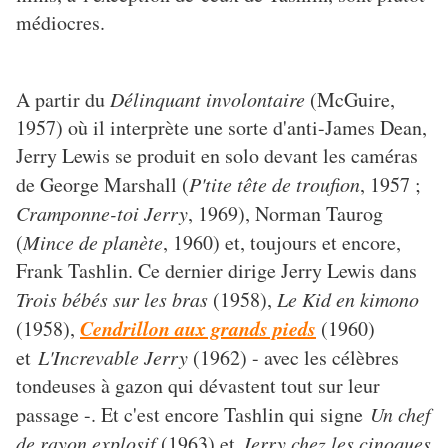
médiocres.
A partir du
Délinquant involontaire
(McGuire,
1957) où il interprète une sorte d'anti-James Dean,
Jerry Lewis se produit en solo devant les caméras
de George Marshall (
P'tite tête de troufion
, 1957 ;
Cramponne-toi Jerry
, 1969), Norman Taurog
(
Mince de planète
, 1960) et, toujours et encore,
Frank Tashlin. Ce dernier dirige Jerry Lewis dans
Trois bébés sur les bras
(1958),
Le Kid en kimono
Cendrillon aux grands pieds
(1958),
(1960)
et
L'Increvable Jerry
(1962) - avec les célèbres
tondeuses à gazon qui dévastent tout sur leur
passage -. Et c'est encore Tashlin qui signe
Un chef
de rayon explosif
(1963) et
Jerry chez les cinoques