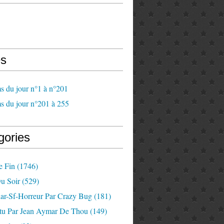
s
s du jour n°1 à n°201
s du jour n°201 à 255
gories
e Fin
(1746)
u Soir
(529)
lar-Sf-Horreur Par Crazy Bug
(181)
tu Par Jean Aymar De Thou
(149)