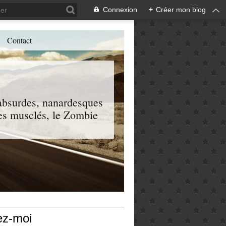
Connexion
+
Créer mon blog
Contact
, absurdes, nanardesques
 les musclés, le Zombie
ez-moi