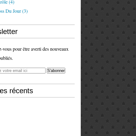
rôle
(4)
ss Du Jour
(3)
letter
vous pour être averti des nouveaux
publiés.
les récents