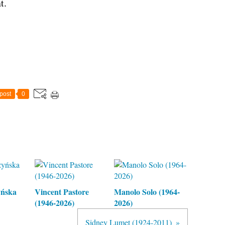
t.
post
0
yńska
Vincent Pastore
Manolo Solo (1964-
(1946-2026)
2026)
Sidney Lumet (1924-2011)