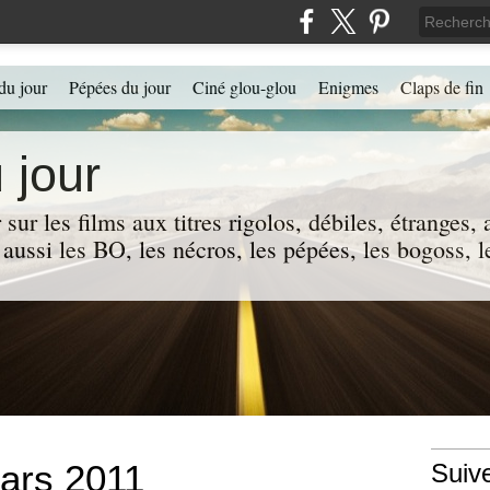
du jour
Pépées du jour
Ciné glou-glou
Enigmes
Claps de fin
 jour
 sur les films aux titres rigolos, débiles, étranges
 a aussi les BO, les nécros, les pépées, les bogoss,
ars 2011
Suiv