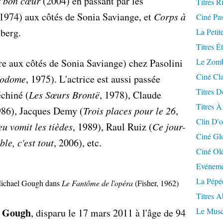
t'bon cœur
(2004) en passant par les
Titres R
1974) aux côtés de Sonia Saviange, et
Corps à
Ciné Pa
lberg.
La Petit
Titres É
e aux côtés de Sonia Saviange) chez Pasolini
Le Zomb
Ciné Cla
 Sodome
, 1975). L'actrice est aussi passée
Titres D
chiné (
Les Sœurs Brontë
, 1978), Claude
Titres À
986), Jacques Demy (
Trois places pour le 26
,
Clin D'o
eu vomit les tièdes
, 1989), Raul Ruiz (
Ce jour-
Ciné Gl
le, c'est tout
, 2006), etc.
Ciné Ol
Evéneme
La Pépé
ichael Gough dans
Le Fantôme de l'opéra
(Fisher, 1962)
Titres 
l Gough
Le Musc
, disparu le 17 mars 2011 à l'âge de 94