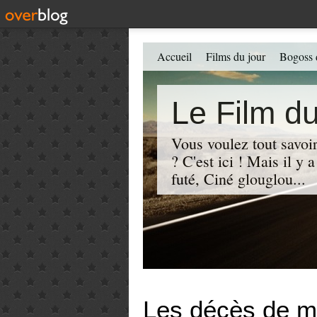
Accueil
Films du jour
Bogoss 
Le Film du
Vous voulez tout savoir
? C'est ici ! Mais il y
futé, Ciné glouglou...
Les décès de m