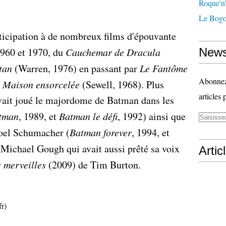
Roque'n'
Le Bogo
articipation à de nombreux films d'épouvante
1960 et 1970, du
Cauchemar de Dracula
News
tan
(Warren, 1976) en passant par
Le Fantôme
Abonnez-
 Maison ensorcelée
(Sewell, 1968). Plus
articles 
ait joué le majordome de Batman dans les
tman
, 1989, et
Batman le défi
, 1992) ainsi que
Joel Schumacher (
Batman forever
, 1994, et
t Michael Gough qui avait aussi prêté sa voix
Artic
s merveilles
(2009) de Tim Burton.
fr)