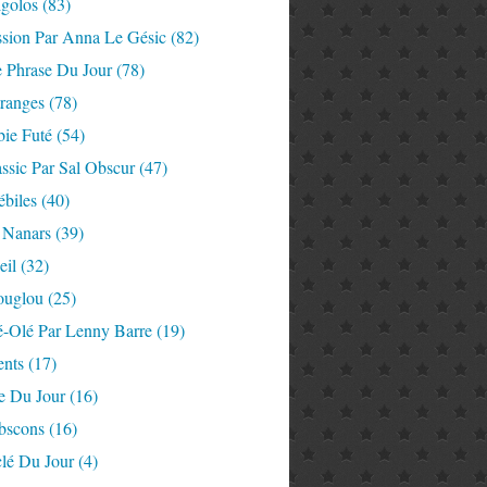
igolos
(83)
ssion Par Anna Le Gésic
(82)
e Phrase Du Jour
(78)
tranges
(78)
ie Futé
(54)
ssic Par Sal Obscur
(47)
ébiles
(40)
 Nanars
(39)
eil
(32)
ouglou
(25)
é-Olé Par Lenny Barre
(19)
nts
(17)
e Du Jour
(16)
Abscons
(16)
lé Du Jour
(4)