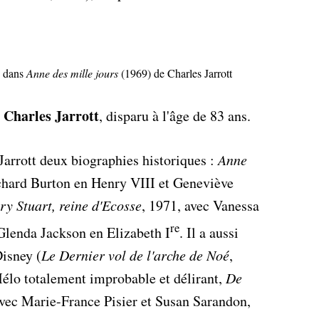
n dans
Anne des mille jours
(1969) de Charles Jarrott
Charles Jarrott
s
, disparu à l'âge de 83 ans.
arrott deux biographies historiques :
Anne
ichard Burton en Henry VIII et Geneviève
y Stuart, reine d'Ecosse
, 1971, avec Vanessa
re
 Glenda Jackson en Elizabeth I
. Il a aussi
Disney (
Le Dernier vol de l'arche de Noé
,
Mélo totalement improbable et délirant,
De
vec Marie-France Pisier et Susan Sarandon,