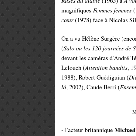
Ruses du diable
(1965) à
A vo
magnifiques
Femmes femmes
(
cœur
(1978) face à Nicolas Si
On a vu Hélène Surgère (encor
(
Salo ou les 120 journées de
devant les caméras d'André Té
Lelouch (
Attention bandits
, 1
1988), Robert Guédiguian (
Di
là
, 2002), Caude Berri (
Ensemb
M
Michae
- l'acteur britannique