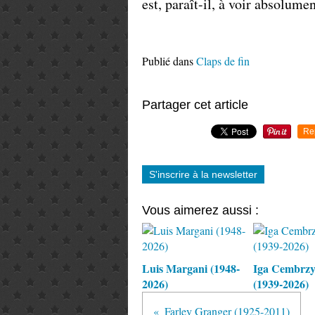
est, paraît-il, à voir absolumen
Publié dans
Claps de fin
Partager cet article
Re
S'inscrire à la newsletter
Vous aimerez aussi :
Luis Margani (1948-
Iga Cembrz
2026)
(1939-2026)
Farley Granger (1925-2011)