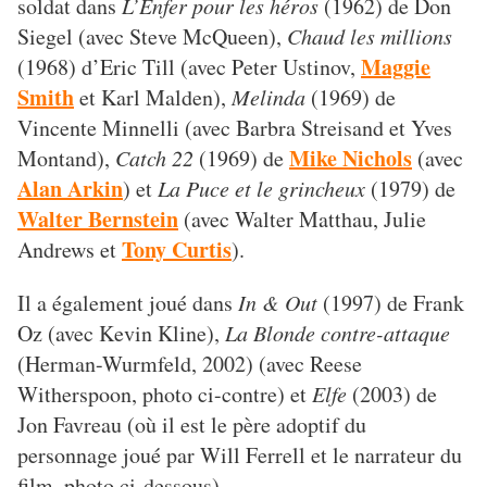
soldat dans
L’Enfer pour les héros
(1962) de Don
Siegel (avec Steve McQueen),
Chaud les millions
Maggie
(1968) d’Eric Till (avec Peter Ustinov,
Smith
et Karl Malden),
Melinda
(1969) de
Vincente Minnelli (avec Barbra Streisand et Yves
Mike Nichols
Montand),
Catch 22
(1969) de
(avec
Alan Arkin
) et
La Puce et le grincheux
(1979) de
Walter Bernstein
(avec Walter Matthau, Julie
Tony Curtis
Andrews et
).
Il a également joué dans
In & Out
(1997) de Frank
Oz (avec Kevin Kline),
La Blonde contre-attaque
(Herman-Wurmfeld, 2002) (avec Reese
Witherspoon, photo ci-contre) et
Elfe
(2003) de
Jon Favreau (où il est le père adoptif du
personnage joué par Will Ferrell et le narrateur du
film, photo ci-dessous).