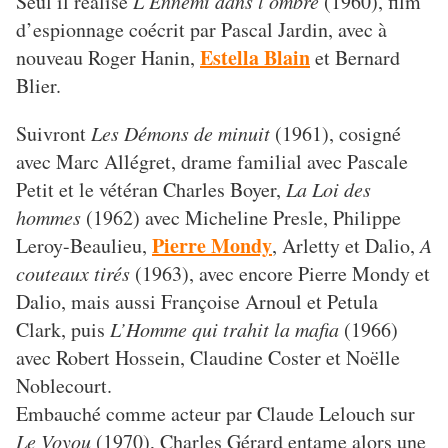
Seul il réalise
L’Ennemi dans l’ombre
(1960), film
d’espionnage coécrit par Pascal Jardin, avec à
Estella Blain
nouveau Roger Hanin,
et Bernard
Blier.
Suivront
Les Démons de minuit
(1961), cosigné
avec Marc Allégret, drame familial avec Pascale
Petit et le vétéran Charles Boyer,
La Loi des
hommes
(1962) avec Micheline Presle, Philippe
Pierre Mondy
Leroy-Beaulieu,
, Arletty et Dalio,
A
couteaux tirés
(1963), avec encore Pierre Mondy et
Dalio, mais aussi Françoise Arnoul et Petula
Clark, puis
L’Homme qui trahit la mafia
(1966)
avec Robert Hossein, Claudine Coster et Noëlle
Noblecourt.
Embauché comme acteur par Claude Lelouch sur
Le Voyou
(1970), Charles Gérard entame alors une