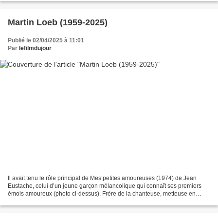
Martin Loeb (1959-2025)
Publié le 02/04/2025 à 11:01
Par
lefilmdujour
Il avait tenu le rôle principal de Mes petites amoureuses (1974) de Jean
Eustache, celui d’un jeune garçon mélancolique qui connaît ses premiers
émois amoureux (photo ci-dessus). Frère de la chanteuse, metteuse en
scène, auteure et parolière Caroline...