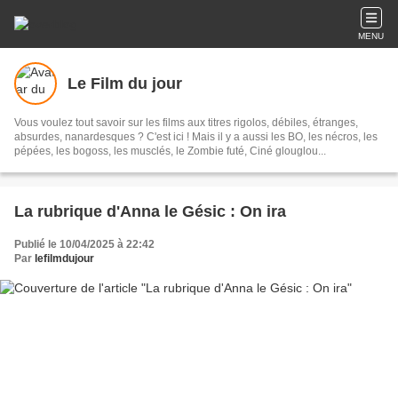
MENU
Le Film du jour
Vous voulez tout savoir sur les films aux titres rigolos, débiles, étranges,
absurdes, nanardesques ? C'est ici ! Mais il y a aussi les BO, les nécros, les
pépées, les bogoss, les musclés, le Zombie futé, Ciné glouglou...
La rubrique d'Anna le Gésic : On ira
Publié le 10/04/2025 à 22:42
Par
lefilmdujour