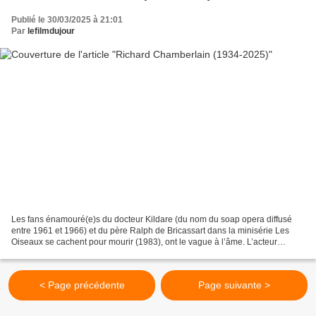
Publié le 30/03/2025 à 21:01
Par
lefilmdujour
Les fans énamouré(e)s du docteur Kildare (du nom du soap opera diffusé
entre 1961 et 1966) et du père Ralph de Bricassart dans la minisérie Les
Oiseaux se cachent pour mourir (1983), ont le vague à l’âme. L’acteur
Richard Chamberlain, interprète de ces...
< Page précédente
Page suivante >