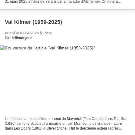
31 mars 2025 à l’âge de 78 ans de la maladie d'Alzheimer. On notera
néanmoins sa présence dans deux...
Val Kilmer (1959-2025)
Publié le 02/04/2025 à 15:26
Par
lefilmdujour
Il a été Iceman, le meilleur ennemi de Maverick (Tom Cruise) dans Top Gun
(1986) de Tony Scott et il a incarné un Jim Morrison plus vrai que nature
dans Les Doors (1991) d’Oliver Stone. Il fut le deuxième acteur (après
Michael Keaton) à interpréter le...