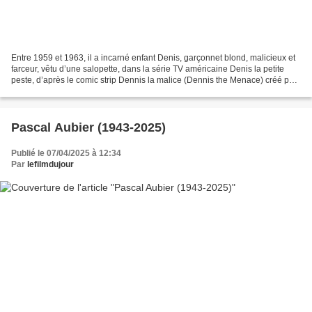
Entre 1959 et 1963, il a incarné enfant Denis, garçonnet blond, malicieux et
farceur, vêtu d’une salopette, dans la série TV américaine Denis la petite
peste, d’après le comic strip Dennis la malice (Dennis the Menace) créé par
Hank Ketcham. L’Américain...
Pascal Aubier (1943-2025)
Publié le 07/04/2025 à 12:34
Par
lefilmdujour