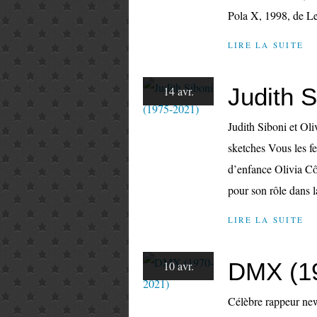
Pola X, 1998, de Le
LIRE LA SUITE
Judith 
14 avr.
Judith Siboni et Ol
sketches Vous les fe
d’enfance Olivia Cô
pour son rôle dans l
LIRE LA SUITE
DMX (1
10 avr.
Célèbre rappeur new