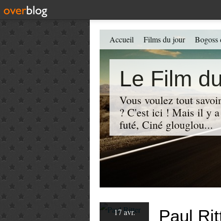
Accueil
Films du jour
Bogoss 
Le Film du
Vous voulez tout savoir
? C'est ici ! Mais il y
futé, Ciné glouglou...
Paul Rit
17 avr.