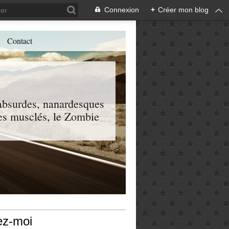
Connexion
+
Créer mon blog
Contact
, absurdes, nanardesques
 les musclés, le Zombie
ez-moi