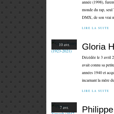
année (1998), furent
monde du rap, seul T
DMX, de son vrai n
LIRE LA SUITE
Gloria 
10 avr.
Décédée le 3 avril 2
avait connu sa petit
années 1940 et acqu
incarnant la mère du
LIRE LA SUITE
Philipp
7 avr.