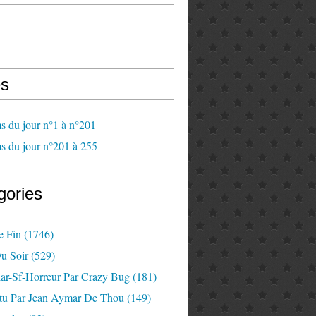
s
s du jour n°1 à n°201
s du jour n°201 à 255
gories
e Fin
(1746)
u Soir
(529)
lar-Sf-Horreur Par Crazy Bug
(181)
tu Par Jean Aymar De Thou
(149)