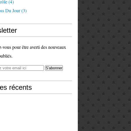
rôle
(4)
ss Du Jour
(3)
letter
vous pour être averti des nouveaux
publiés.
les récents