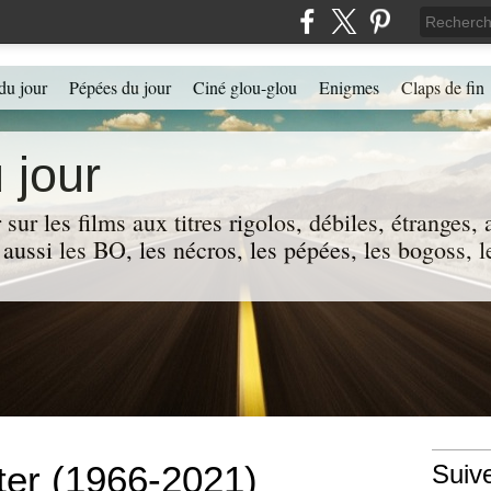
du jour
Pépées du jour
Ciné glou-glou
Enigmes
Claps de fin
 jour
 sur les films aux titres rigolos, débiles, étranges
 a aussi les BO, les nécros, les pépées, les bogoss,
ter (1966-2021)
Suiv