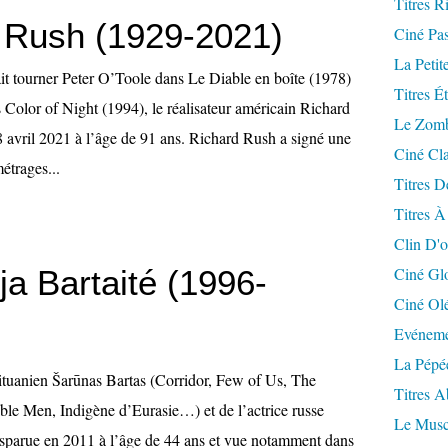
Titres R
 Rush (1929-2021)
Ciné Pa
La Petit
it tourner Peter O’Toole dans Le Diable en boîte (1978)
Titres É
 Color of Night (1994), le réalisateur américain Richard
Le Zomb
8 avril 2021 à l’âge de 91 ans. Richard Rush a signé une
Ciné Cla
étrages...
Titres D
Titres À
Clin D'o
ja Bartaité (1996-
Ciné Gl
Ciné Ol
Evéneme
La Pépé
 lituanien Šarūnas Bartas (Corridor, Few of Us, The
Titres 
ble Men, Indigène d’Eurasie…) et de l’actrice russe
Le Musc
sparue en 2011 à l’âge de 44 ans et vue notamment dans