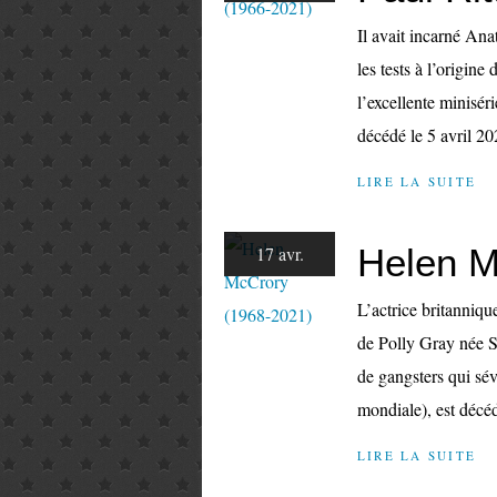
Il avait incarné Anat
les tests à l’origine
l’excellente minisér
décédé le 5 avril 20
LIRE LA SUITE
Helen M
17 avr.
L’actrice britanniq
de Polly Gray née 
de gangsters qui sé
mondiale), est décéd
LIRE LA SUITE