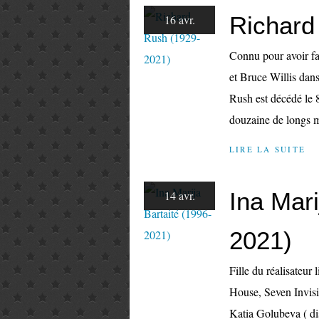
Richard
16 avr.
Connu pour avoir fa
et Bruce Willis dans
Rush est décédé le 
douzaine de longs m
LIRE LA SUITE
Ina Mari
14 avr.
2021)
Fille du réalisateur
House, Seven Invisi
Katia Golubeva ( di