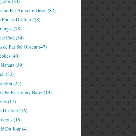
igolos
(83)
ssion Par Anna Le Gésic
(82)
e Phrase Du Jour
(78)
tranges
(78)
ie Futé
(54)
ssic Par Sal Obscur
(47)
ébiles
(40)
 Nanars
(39)
eil
(32)
ouglou
(25)
é-Olé Par Lenny Barre
(19)
nts
(17)
e Du Jour
(16)
Abscons
(16)
lé Du Jour
(4)