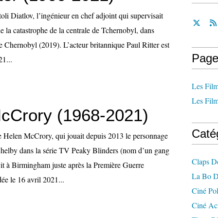
oli Diatlov, l’ingénieur en chef adjoint qui supervisait
 de la catastrophe de la centrale de Tchernobyl, dans
ie Chernobyl (2019). L’acteur britannique Paul Ritter est
Page
21...
Les Film
Les Film
cCrory (1968-2021)
Caté
ue Helen McCrory, qui jouait depuis 2013 le personnage
Shelby dans la série TV Peaky Blinders (nom d’un gang
Claps D
vit à Birmingham juste après la Première Guerre
La Bo D
ée le 16 avril 2021...
Ciné Po
Ciné Ac