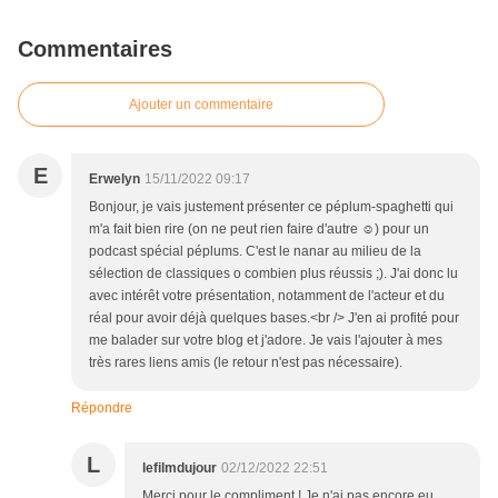
Commentaires
Ajouter un commentaire
E
Erwelyn
15/11/2022 09:17
Bonjour, je vais justement présenter ce péplum-spaghetti qui
m'a fait bien rire (on ne peut rien faire d'autre ☺) pour un
podcast spécial péplums. C'est le nanar au milieu de la
sélection de classiques o combien plus réussis ;). J'ai donc lu
avec intérêt votre présentation, notamment de l'acteur et du
réal pour avoir déjà quelques bases.<br /> J'en ai profité pour
me balader sur votre blog et j'adore. Je vais l'ajouter à mes
très rares liens amis (le retour n'est pas nécessaire).
Répondre
L
lefilmdujour
02/12/2022 22:51
Merci pour le compliment ! Je n'ai pas encore eu