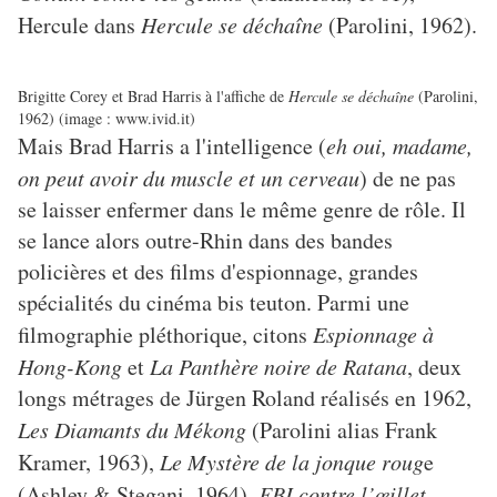
Hercule dans
Hercule se déchaîne
(Parolini, 1962).
Brigitte Corey et Brad Harris à l'affiche de
Hercule se déchaîne
(Parolini,
1962) (image : www.ivid.it)
Mais Brad Harris a l'intelligence (
eh oui, madame,
on peut avoir du muscle et un cerveau
) de ne pas
se laisser enfermer dans le même genre de rôle. Il
se lance alors outre-Rhin dans des bandes
policières et des films d'espionnage, grandes
spécialités du cinéma bis teuton. Parmi une
filmographie pléthorique, citons
Espionnage à
Hong-Kong
et
La Panthère noire de Ratana
, deux
longs métrages de Jürgen Roland réalisés en 1962,
Les Diamants du Mékong
(Parolini alias Frank
Kramer, 1963),
Le Mystère de la jonque roug
e
(Ashley & Stegani, 1964),
FBI contre l’œillet