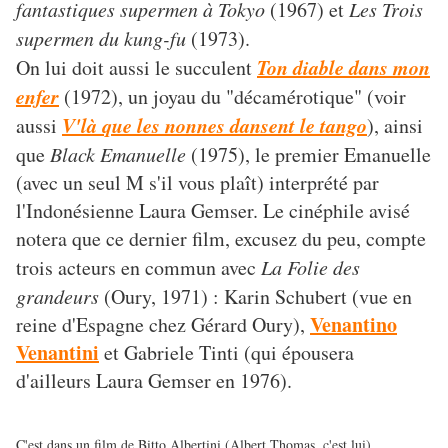
fantastiques supermen à Tokyo
(1967) et
Les Trois
supermen du kung-fu
(1973).
Ton diable dans mon
On lui doit aussi le succulent
enfer
(1972), un joyau du "décamérotique" (voir
V'là que les nonnes dansent le tango
aussi
), ainsi
que
Black Emanuelle
(1975), le premier Emanuelle
(avec un seul M s'il vous plaît) interprété par
l'Indonésienne Laura Gemser. Le cinéphile avisé
notera que ce dernier film, excusez du peu, compte
trois acteurs en commun avec
La Folie des
grandeurs
(Oury, 1971) : Karin Schubert (vue en
Venantino
reine d'Espagne chez Gérard Oury),
Venantini
et Gabriele Tinti (qui épousera
d'ailleurs Laura Gemser en 1976).
C'est dans un film de Bitto Albertini (Albert Thomas, c'est lui)