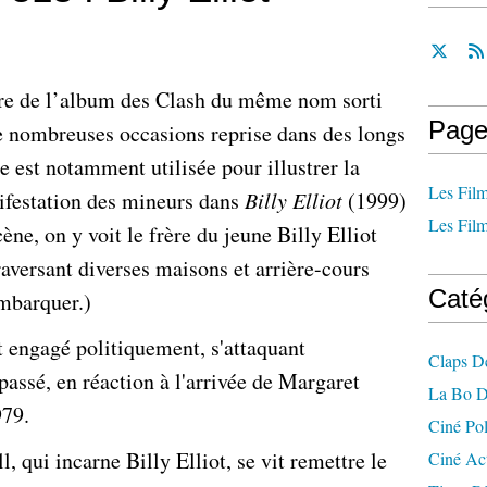
tre de l’album des Clash du même nom sorti
Page
e nombreuses occasions reprise dans des longs
e est notamment utilisée pour illustrer la
Les Film
nifestation des mineurs dans
Billy Elliot
(1999)
Les Film
ne, on y voit le frère du jeune Billy Elliot
traversant diverses maisons et arrière-cours
Caté
embarquer.)
 engagé politiquement, s'attaquant
Claps D
ssé, en réaction à l'arrivée de Margaret
La Bo D
979.
Ciné Po
, qui incarne Billy Elliot, se vit remettre le
Ciné Ac