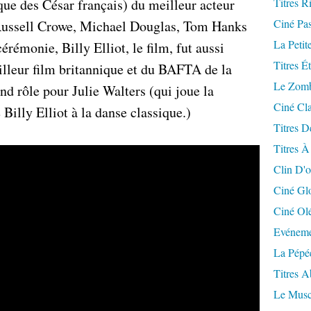
ue des César français) du meilleur acteur
Titres R
Ciné Pa
 Russell Crowe, Michael Douglas, Tom Hanks
La Petit
rémonie, Billy Elliot, le film, fut aussi
Titres É
leur film britannique et du BAFTA de la
Le Zomb
nd rôle pour Julie Walters (qui joue la
Ciné Cla
 Billy Elliot à la danse classique.)
Titres D
Titres À
Clin D'o
Ciné Gl
Ciné Ol
Evéneme
La Pépé
Titres 
Le Musc