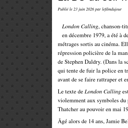
Publié le
23 juin 2026
par lefilmdujour
London Calling
, chanson-ti
en décembre 1979, a été à d
métrages sortis au cinéma. Ell
répression policière de la ma
de Stephen Daldry. (Dans la scè
qui tente de fuir la police en 
avant de se faire rattraper et 
Le texte de
London Calling
est
violemment aux symboles du pa
Thatcher au pouvoir en mai 1
Âgé alors de 14 ans, Jamie Bell