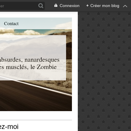
Connexion
+
Créer mon blog
Contact
, absurdes, nanardesques
 les musclés, le Zombie
ez-moi