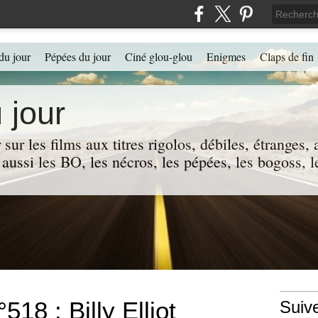
du jour
Pépées du jour
Ciné glou-glou
Enigmes
Claps de fin
 jour
 sur les films aux titres rigolos, débiles, étranges
 a aussi les BO, les nécros, les pépées, les bogoss,
518 : Billy Elliot
Suiv