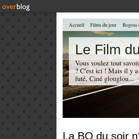
Accueil
Films du jour
Bogoss 
Le Film du
Vous voulez tout savoir
? C'est ici ! Mais il y
futé, Ciné glouglou...
La BO du soir n°