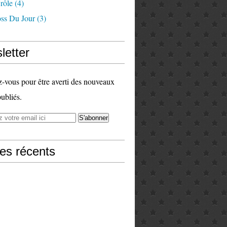
rôle
(4)
ss Du Jour
(3)
letter
vous pour être averti des nouveaux
publiés.
les récents