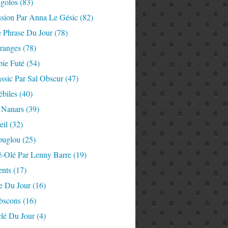
igolos
(83)
ssion Par Anna Le Gésic
(82)
e Phrase Du Jour
(78)
tranges
(78)
ie Futé
(54)
ssic Par Sal Obscur
(47)
ébiles
(40)
 Nanars
(39)
eil
(32)
ouglou
(25)
é-Olé Par Lenny Barre
(19)
nts
(17)
e Du Jour
(16)
Abscons
(16)
lé Du Jour
(4)