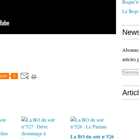
Roque'n'
Le Bogo
News
Abonnez-
articles 
post
0
Artic
La BO du soir n°526