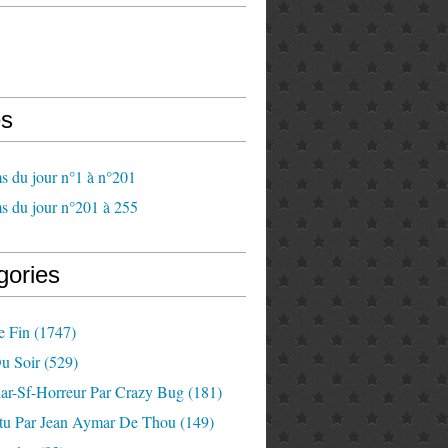
s
s du jour n°1 à n°201
s du jour n°201 à 255
gories
e Fin
(1747)
u Soir
(529)
lar-Sf-Horreur Par Crazy Bug
(181)
tu Par Jean Aymar De Thou
(149)