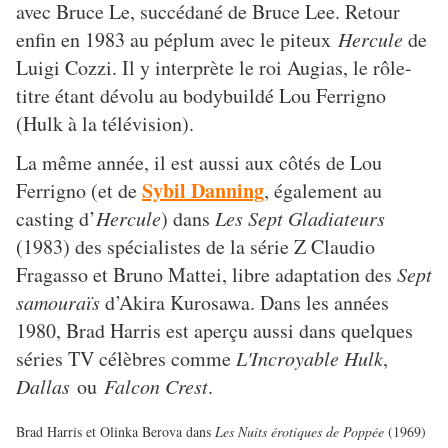
avec Bruce Le, succédané de Bruce Lee. Retour
enfin en 1983 au péplum avec le piteux
Hercule
de
Luigi Cozzi. Il y interprète le roi Augias, le rôle-
titre étant dévolu au bodybuildé Lou Ferrigno
(Hulk à la télévision).
La même année, il est aussi aux côtés de Lou
Sybil Danning
Ferrigno (et de
, également au
casting d’
Hercule
) dans
Les Sept Gladiateurs
(1983) des spécialistes de la série Z Claudio
Fragasso et Bruno Mattei, libre adaptation des
Sept
samouraïs
d’Akira Kurosawa. Dans les années
1980, Brad Harris est aperçu aussi dans quelques
séries TV célèbres comme
L'Incroyable Hulk
,
Dallas
ou
Falcon Crest
.
Brad Harris et Olinka Berova dans
Les Nuits érotiques de Poppée
(1969)