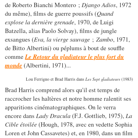
de Roberto Bianchi Montero ;
Django Adios
, 1972
du même), films de guerre poussifs (
Quand
explose la dernière grenade
, 1970, de Luigi
Batzella, alias Paolo Solvay), films de jungle
exsangues (
Eva, la vierge sauvage
;
Zambo
, 1971,
de Bitto Albertini) ou péplums à bout de souffle
Le Retour du gladiateur le plus fort du
comme
monde
(Albertini, 1971)...
Lou Ferrigno et Brad Harris dans
Les Sept gladiateurs
(1983)
Brad Harris comprend alors qu'il est temps de
raccrocher les haltères et notre homme ralentit ses
apparitions cinématographiques. On le verra
encore dans
Lady Dracula
(F.J. Gottlieb, 1975),
La
Cible étoilée
(Hough, 1978, avec en vedette Sophia
Loren et John Cassavetes) et, en 1980, dans un film