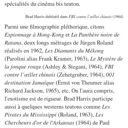
spécialités du cinéma bis teuton.
Brad Harris dubitatif dans
FBI contre l’œillet chinois
(1964)
Parmi une filmographie pléthorique, citons
Espionnage à Hong-Kong
et
La Panthère noire de
Ratana
, deux longs métrages de Jürgen Roland
réalisés en 1962,
Les Diamants du Mékong
(Parolini alias Frank Kramer, 1963),
Le Mystère de
la jonque roug
e (Ashley & Stegani, 1964),
FBI
contre l’œillet chinois
(Zehetgruber, 1964),
001
destination Jamaïque
(Ernst von Theumer alias
Richard Jackson, 1965), etc. On l'aura compris,
l'exotisme est de rigueur. Brad Harris participe
aussi à quelques westerns teutons comme
Les
Pirates du Mississippi
(Roland, 1963),
Les
Chercheurs d'or de l'Arkansas
(1964) de Paul