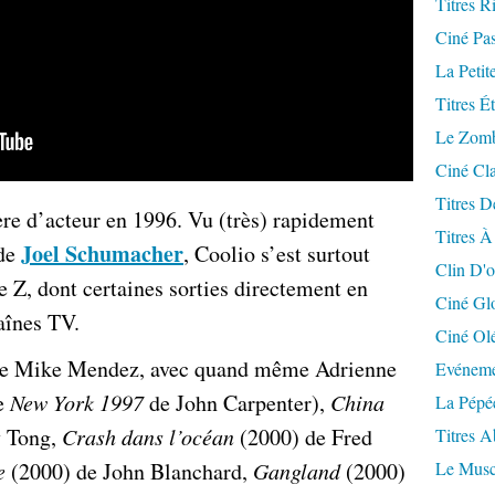
Titres R
Ciné Pa
La Petit
Titres É
Le Zomb
Ciné Cla
Titres D
ère d’acteur en 1996. Vu (très) rapidement
Titres À
Joel Schumacher
de
, Coolio s’est surtout
Clin D'o
re Z, dont certaines sorties directement en
Ciné Gl
aînes TV.
Ciné Ol
e Mike Mendez, avec quand même Adrienne
Evéneme
e
New York 1997
de John Carpenter),
China
La Pépé
y Tong,
Crash dans l’océan
(2000) de Fred
Titres 
ie
(2000) de John Blanchard,
Gangland
(2000)
Le Musc