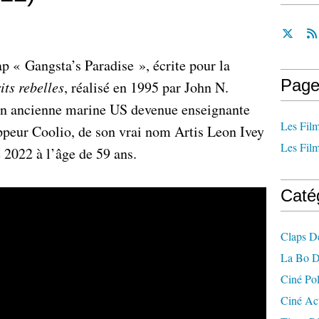
p « Gangsta’s Paradise », écrite pour la
Page
its rebelles
, réalisé en 1995 par John N.
 en ancienne marine US devenue enseignante
Les Film
rappeur Coolio, de son vrai nom Artis Leon Ivey
Les Film
e 2022 à l’âge de 59 ans.
Caté
Claps D
La Bo D
Ciné Po
Ciné Ac