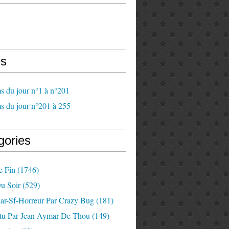
s
s du jour n°1 à n°201
s du jour n°201 à 255
gories
e Fin
(1746)
u Soir
(529)
lar-Sf-Horreur Par Crazy Bug
(181)
tu Par Jean Aymar De Thou
(149)