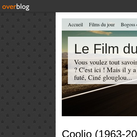
Accueil
Films du jour
Bogoss 
Le Film du
Vous voulez tout savoir
? C'est ici ! Mais il y
futé, Ciné glouglou...
Coolio (1963-2