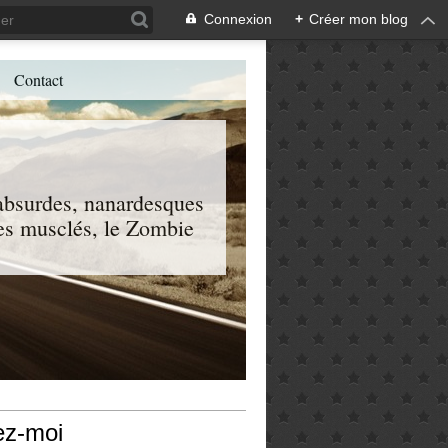
Connexion
+
Créer mon blog
Contact
, absurdes, nanardesques
 les musclés, le Zombie
ez-moi