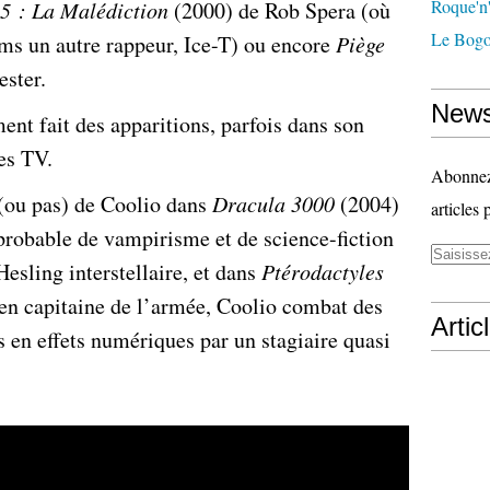
Roque'n'
5 : La Malédiction
(2000) de Rob Spera (où
Le Bogo
lms un autre rappeur, Ice-T) ou encore
Piège
ster.
News
nt fait des apparitions, parfois dans son
ies TV.
Abonnez-
(ou pas) de Coolio dans
Dracula 3000
(2004)
articles 
robable de vampirisme et de science-fiction
esling interstellaire, et dans
Ptérodactyles
 en capitaine de l’armée, Coolio combat des
Artic
s en effets numériques par un stagiaire quasi