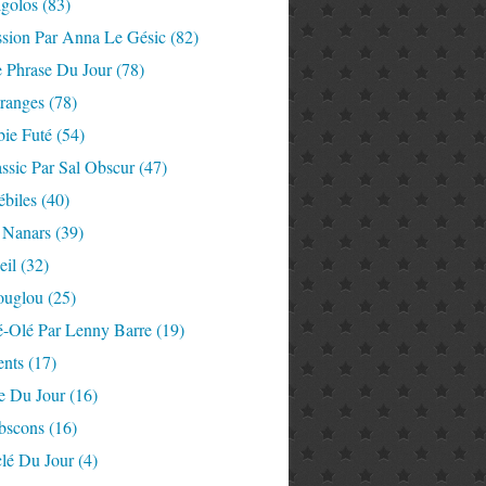
igolos
(83)
ssion Par Anna Le Gésic
(82)
e Phrase Du Jour
(78)
tranges
(78)
ie Futé
(54)
ssic Par Sal Obscur
(47)
ébiles
(40)
 Nanars
(39)
eil
(32)
ouglou
(25)
é-Olé Par Lenny Barre
(19)
nts
(17)
e Du Jour
(16)
Abscons
(16)
lé Du Jour
(4)