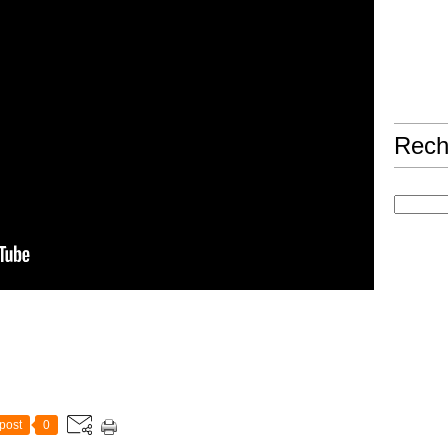
Rech
post
0