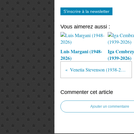
S'inscrire à la newsletter
Vous aimerez aussi :
Luis Margani (1948-
Iga Cembrz
2026)
(1939-2026)
Venetia Stevenson (1938-2022)
Commenter cet article
Ajouter un commentaire