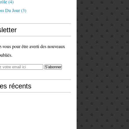
rôle
(4)
ss Du Jour
(3)
letter
vous pour être averti des nouveaux
publiés.
les récents