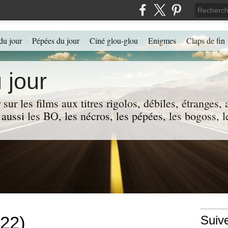
du jour
Pépées du jour
Ciné glou-glou
Enigmes
Claps de fin
 jour
 sur les films aux titres rigolos, débiles, étranges
 a aussi les BO, les nécros, les pépées, les bogoss,
022)
Suiv