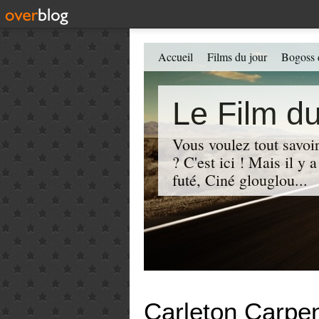
Accueil
Films du jour
Bogoss 
Le Film du
Vous voulez tout savoir
? C'est ici ! Mais il y
futé, Ciné glouglou...
Carleton Carpe