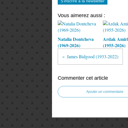
S'inscrire à la newsletter
Vous aimerez aussi :
Natalia Dontcheva
Ardak Amir
(1969-2026)
(1955-2026)
James Bidgood (1933-2022)
Commenter cet article
Ajouter un commentaire