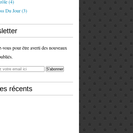
rôle
(4)
ss Du Jour
(3)
letter
vous pour être averti des nouveaux
publiés.
les récents