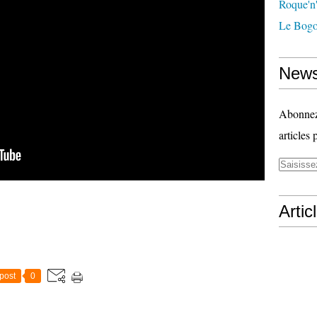
Roque'n'
Le Bogo
News
Abonnez-
articles 
Artic
post
0