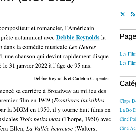
 compositeur et romancier, l’Américain
Page
Debbie Reynolds
erprète notamment avec
la
n
dans la comédie musicale
Les Heures
Les Film
, une chanson qui devint rapidement disque
Les Film
é le 31 janvier 2022 à l’âge de 95 ans.
Debbie Reynolds et Carleton Carpenter
Caté
mencé sa carrière à Broadway au milieu des
premier film en 1949 (
Frontières invisibles
Claps D
r la MGM en 1950, il y tourne huit films en
La Bo D
usicales
Trois petits mots
(Thorpe, 1950) avec
Ciné Po
Vera-Ellen,
La Vallée heureuse
(Walters,
Ciné Ac