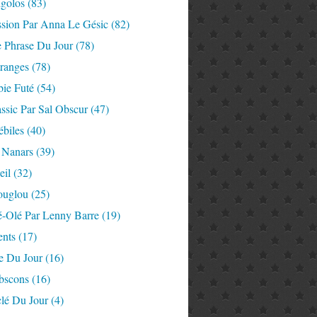
igolos
(83)
ssion Par Anna Le Gésic
(82)
e Phrase Du Jour
(78)
tranges
(78)
ie Futé
(54)
ssic Par Sal Obscur
(47)
ébiles
(40)
 Nanars
(39)
eil
(32)
ouglou
(25)
é-Olé Par Lenny Barre
(19)
nts
(17)
e Du Jour
(16)
Abscons
(16)
lé Du Jour
(4)