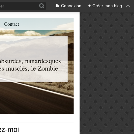
Connexion
+
Créer mon blog
Contact
, absurdes, nanardesques
 les musclés, le Zombie
ez-moi