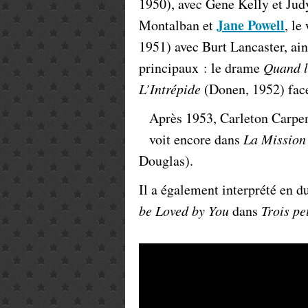
1950), avec Gene Kelly et Ju
Jane Powell
Montalban et
, le
1951) avec Burt Lancaster, ain
principaux : le drame
Quand l
L’Intrépide
(Donen, 1952) face
Après 1953, Carleton Carpen
voit encore dans
La Mission 
Douglas).
Il a également interprété en 
be Loved by
You
dans
Trois pe