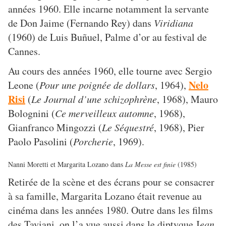
années 1960. Elle incarne notamment la servante
de Don Jaime (Fernando Rey) dans
Viridiana
(1960) de Luis Buñuel, Palme d’or au festival de
Cannes.
Au cours des années 1960, elle tourne avec Sergio
Nelo
Leone (
Pour une poignée de dollars
, 1964),
Risi
(
Le Journal d’une schizophrène
, 1968), Mauro
Bolognini (
Ce merveilleux automne
, 1968),
Gianfranco Mingozzi (
Le Séquestré
, 1968), Pier
Paolo Pasolini (
Porcherie
, 1969).
Nanni Moretti et Margarita Lozano dans
La Messe est finie
(1985)
Retirée de la scène et des écrans pour se consacrer
à sa famille, Margarita Lozano était revenue au
cinéma dans les années 1980. Outre dans les films
des Taviani, on l’a vue aussi dans le diptyque J
ean