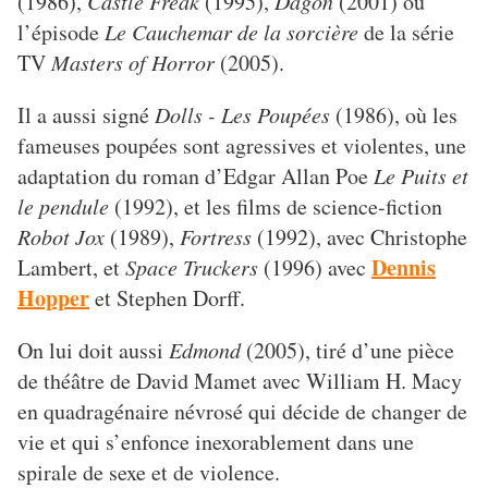
(1986),
Castle Freak
(1995),
Dagon
(2001) ou
l’épisode
Le Cauchemar de la sorcière
de la série
TV
Masters of Horror
(2005).
Il a aussi signé
Dolls - Les Poupées
(1986), où les
fameuses poupées sont agressives et violentes, une
adaptation du roman d’Edgar Allan Poe
Le Puits et
le pendule
(1992), et les films de science-fiction
Robot Jox
(1989),
Fortress
(1992), avec Christophe
Dennis
Lambert, et
Space Truckers
(1996) avec
Hopper
et Stephen Dorff.
On lui doit aussi
Edmond
(2005), tiré d’une pièce
de théâtre de David Mamet avec William H. Macy
en quadragénaire névrosé qui décide de changer de
vie et qui s’enfonce inexorablement dans une
spirale de sexe et de violence.