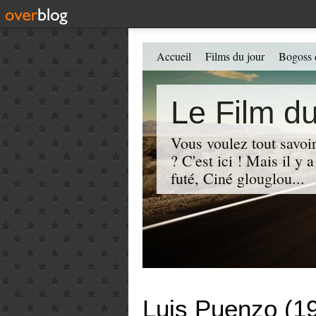
Accueil
Films du jour
Bogoss 
Le Film du
Vous voulez tout savoir
? C'est ici ! Mais il y
futé, Ciné glouglou...
Luis Puenzo (1