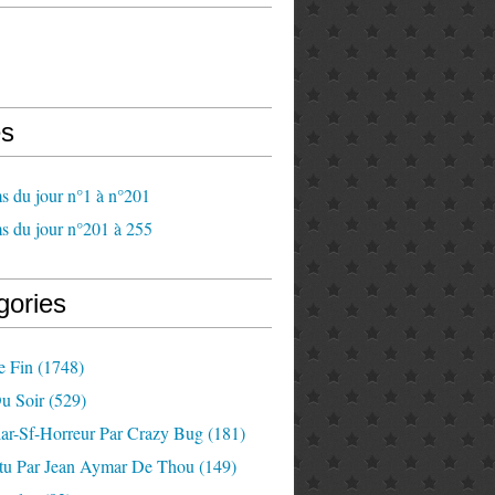
s
s du jour n°1 à n°201
s du jour n°201 à 255
gories
e Fin
(1748)
u Soir
(529)
lar-Sf-Horreur Par Crazy Bug
(181)
tu Par Jean Aymar De Thou
(149)