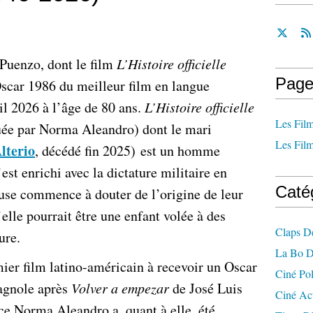
 Puenzo, dont le film
L’Histoire officielle
Page
Oscar 1986 du meilleur film en langue
ril 2026 à l’âge de 80 ans.
L’Histoire officielle
Les Film
uée par Norma Aleandro) dont le mari
Les Film
lterio
, décédé fin 2025) est un homme
’est enrichi avec la dictature militaire en
Caté
use commence à douter de l’origine de leur
elle pourrait être une enfant volée à des
Claps D
ure.
La Bo D
mier film latino-américain à recevoir un Oscar
Ciné Po
pagnole après
Volver a empezar
de José Luis
Ciné Ac
ce Norma Aleandro a, quant à elle, été