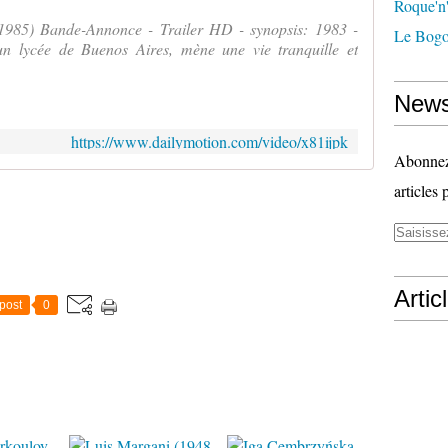
Roque'n'
85) Bande-Annonce - Trailer HD - synopsis: 1983 -
Le Bogo
 un lycée de Buenos Aires, mène une vie tranquille et
News
https://www.dailymotion.com/video/x81ijpk
Abonnez-
articles 
Artic
post
0