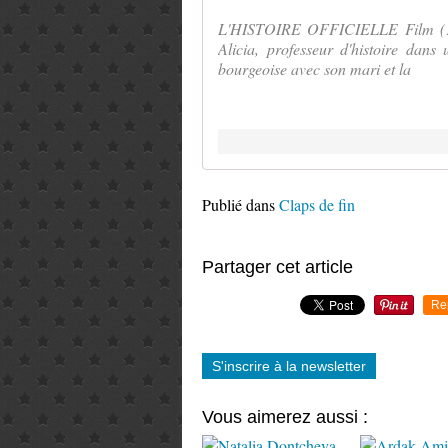
L'HISTOIRE OFFICIELLE Film (19
Alicia, professeur d'histoire dans
bourgeoise avec son mari et la
Publié dans
Claps de fin
Partager cet article
Re
S'inscrire à la newsletter
Vous aimerez aussi :