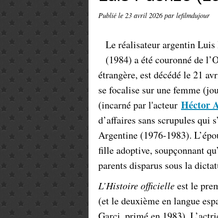
Publié le
23 avril 2026
par lefilmdujour
Le réalisateur argentin Luis
(1984) a été couronné de l’
étrangère, est décédé le 21 av
se focalise sur une femme (jo
Héctor A
(incarné par l'acteur
d’affaires sans scrupules qui s
Argentine (1976-1983). L’épo
fille adoptive, soupçonnant qu’
parents disparus sous la dictat
L’Histoire officielle
est le pre
(et le deuxième en langue es
Garci, primé en 1983). L’actri