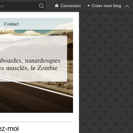
Connexion
+
Créer mon blog
Contact
, absurdes, nanardesques
 les musclés, le Zombie
ez-moi