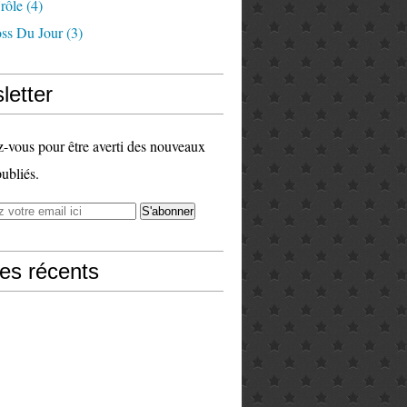
rôle
(4)
ss Du Jour
(3)
letter
vous pour être averti des nouveaux
publiés.
les récents