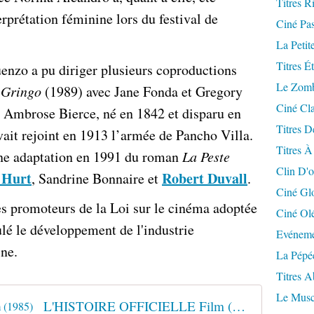
Titres R
rprétation féminine lors du festival de
Ciné Pa
La Petit
Titres É
uenzo a pu diriger plusieurs coproductions
Le Zomb
 Gringo
(1989) avec Jane Fonda et Gregory
Ciné Cla
n Ambrose Bierce, né en 1842 et disparu en
Titres D
vait rejoint en 1913 l’armée de Pancho Villa.
Titres À
une adaptation en 1991 du roman
La Peste
Clin D'o
 Hurt
Robert Duvall
, Sandrine Bonnaire et
.
Ciné Gl
es promoteurs de la Loi sur le cinéma adoptée
Ciné Ol
lé le développement de l'industrie
Evéneme
ne.
La Pépé
Titres 
Le Musc
L'HISTOIRE OFFICIELLE Film (1985)