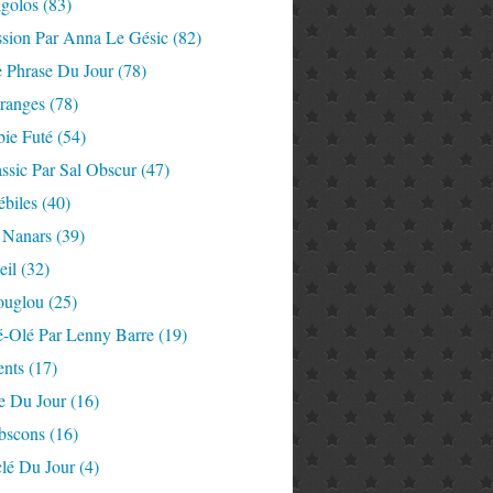
igolos
(83)
ssion Par Anna Le Gésic
(82)
e Phrase Du Jour
(78)
tranges
(78)
ie Futé
(54)
ssic Par Sal Obscur
(47)
ébiles
(40)
 Nanars
(39)
eil
(32)
ouglou
(25)
é-Olé Par Lenny Barre
(19)
nts
(17)
e Du Jour
(16)
Abscons
(16)
lé Du Jour
(4)