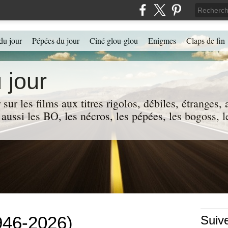
du jour
Pépées du jour
Ciné glou-glou
Enigmes
Claps de fin
 jour
 sur les films aux titres rigolos, débiles, étranges
 a aussi les BO, les nécros, les pépées, les bogoss,
946-2026)
Suiv