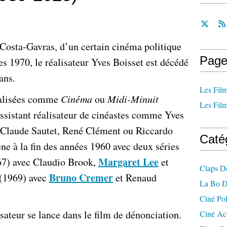
n Costa-Gavras, d’un certain cinéma politique
Page
s 1970, le réalisateur Yves Boisset est décédé
 ans.
Les Film
ialisées comme
Cinéma
ou
Midi-Minuit
Les Film
assistant réalisateur de cinéastes comme Yves
, Claude Sautet, René Clément ou Riccardo
Caté
ène à la fin des années 1960 avec deux séries
Margaret Lee
7) avec Claudio Brook,
et
Claps D
Bruno Cremer
(1969) avec
et Renaud
La Bo D
Ciné Po
isateur se lance dans le film de dénonciation.
Ciné Ac