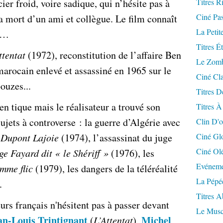
ier froid, voire sadique, qui n’hésite pas à
Titres R
Ciné Pa
la mort d’un ami et collègue. Le film connaît
La Petit
re…
Titres É
ttentat
(1972), reconstitution de l’affaire Ben
Le Zomb
arocain enlevé et assassiné en 1965 sur le
Ciné Cla
bouzes...
Titres D
 tique mais le réalisateur a trouvé son
Titres À
ujets à controverse : la guerre d’Algérie avec
Clin D'o
c
Dupont Lajoie
(1974), l’assassinat du juge
Ciné Gl
Ciné Ol
ge Fayard dit « le Shériff »
(1976), les
Evéneme
mme flic
(1979), les dangers de la téléréalité
La Pépé
).
Titres 
urs français n'hésitent pas à passer devant
Le Musc
an-Louis Trintignant
Michel
(
L’Attentat
),