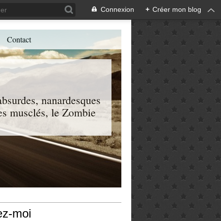
Connexion
+
Créer mon blog
Contact
, absurdes, nanardesques
 les musclés, le Zombie
ez-moi