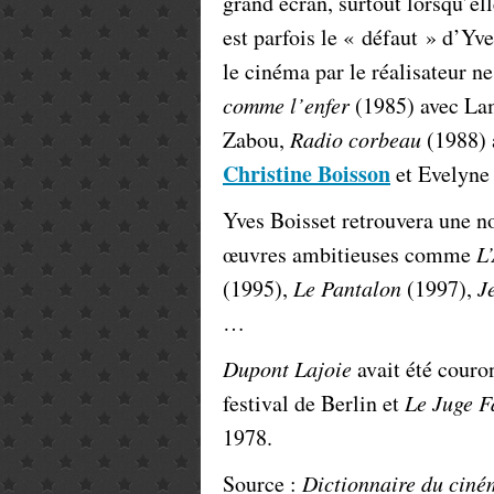
grand écran, surtout lorsqu’el
est parfois le « défaut » d’Yve
le cinéma par le réalisateur ne
comme l’enfer
(1985) avec La
Zabou,
Radio corbeau
(1988)
Christine Boisson
et Evelyne
Yves Boisset retrouvera une no
œuvres ambitieuses comme
L
(1995),
Le Pantalon
(1997),
J
…
Dupont Lajoie
avait été couro
festival de Berlin et
Le Juge 
1978.
Source :
Dictionnaire du ciné