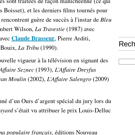
les sont traitées de façon manichéenne (ce qui
s Boisset), et les derniers films tournés pour
 rencontrent guère de succès à l'instar de
Bleu
mbert Wilson,
La Travestie
(1987) avec
Claude Brasseur
 avec
, Pierre Arditi,
Rech
 Bouix,
La Tribu
(1990).
uvelle vigueur à la télévision en signant des
’Affaire Seznec
(1993),
L’Affaire Dreyfus
ean Moulin
(2002),
L’Affaire Salengro
(2009)
nné d’un Ours d’argent spécial du jury lors du
Fayard
s’était vu attribuer le prix Louis-Delluc
ma populaire français
, éditions Nouveau