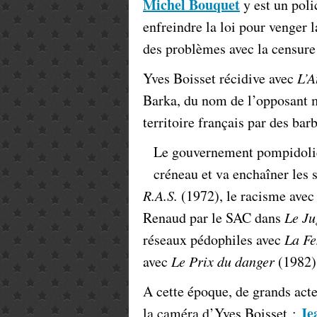
Michel Bouquet
y est un polic
enfreindre la loi pour venger 
des problèmes avec la censu
Yves Boisset récidive avec
L’A
Barka, du nom de l’opposant m
territoire français par des bar
Le gouvernement pompidolien
créneau et va enchaîner les s
R.A.S.
(1972), le racisme ave
Renaud par le SAC dans
Le Ju
réseaux pédophiles avec
La Fe
avec
Le Prix du danger
(1982
A cette époque, de grands acte
Je
la caméra d’Yves Boisset :