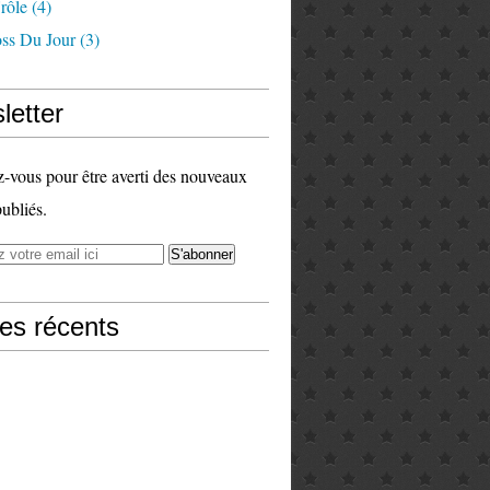
rôle
(4)
ss Du Jour
(3)
letter
vous pour être averti des nouveaux
publiés.
les récents