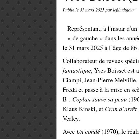
Publié le
31 mars 2025
par lefilmdujour
Représentant, à l'instar d'u
« de gauche » dans les année
le 31 mars 2025 à l’âge de 86
Collaborateur de revues spéc
fantastique
, Yves Boisset est 
Ciampi, Jean-Pierre Melville
Freda et passe à la mise en sc
B :
Coplan sauve sa peau
(196
Klaus Kinski, et
Cran d’arrêt
Verley.
Avec
Un condé
(1970), le réal