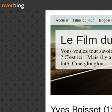
Accueil
Films du jour
Bogoss 
Le Film du
Vous voulez tout savoir
? C'est ici ! Mais il y
futé, Ciné glouglou...
Yves Boisset (