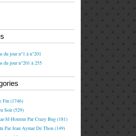
s
s du jour n°1 à n°201
s du jour n°201 à 255
gories
e Fin
(1746)
u Soir
(529)
lar-Sf-Horreur Par Crazy Bug
(181)
tu Par Jean Aymar De Thou
(149)