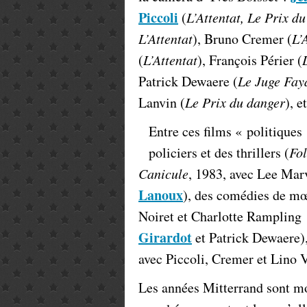
Piccoli
(
L’Attentat, Le Prix d
L’Attentat
), Bruno Cremer (
L’
(
L’Attentat
), François Périer (
Patrick Dewaere (
Le Juge Fay
Lanvin (
Le Prix du danger
), e
Entre ces films « politiques
policiers et des thrillers (
Fol
Canicule
, 1983, avec Lee Ma
Lanoux
), des comédies de mœ
Noiret et Charlotte Rampling
Girardot
et Patrick Dewaere),
avec Piccoli, Cremer et Lino
Les années Mitterrand sont mo