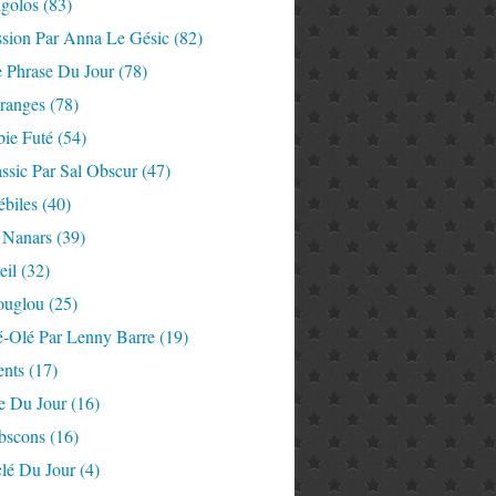
igolos
(83)
ssion Par Anna Le Gésic
(82)
e Phrase Du Jour
(78)
tranges
(78)
ie Futé
(54)
ssic Par Sal Obscur
(47)
ébiles
(40)
 Nanars
(39)
eil
(32)
ouglou
(25)
é-Olé Par Lenny Barre
(19)
nts
(17)
e Du Jour
(16)
Abscons
(16)
lé Du Jour
(4)