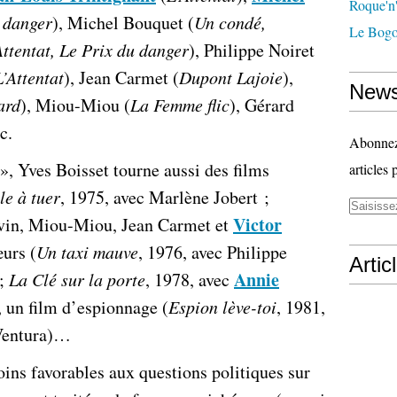
Roque'n'
u danger
), Michel Bouquet (
Un condé,
Le Bogo
Attentat, Le Prix du danger
), Philippe Noiret
L’Attentat
), Jean Carmet (
Dupont Lajoie
),
News
ard
), Miou-Miou (
La Femme flic
), Gérard
tc.
Abonnez-
 », Yves Boisset tourne aussi des films
articles 
le à tuer
, 1975, avec Marlène Jobert ;
Victor
rvin, Miou-Miou, Jean Carmet et
urs (
Un taxi mauve
, 1976, avec Philippe
Artic
Annie
 ;
La Clé sur la porte
, 1978, avec
 un film d’espionnage (
Espion lève-toi
, 1981,
 Ventura)…
ins favorables aux questions politiques sur