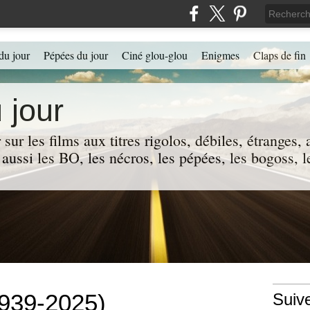
du jour
Pépées du jour
Ciné glou-glou
Enigmes
Claps de fin
 jour
 sur les films aux titres rigolos, débiles, étranges
 a aussi les BO, les nécros, les pépées, les bogoss,
1939-2025)
Suiv