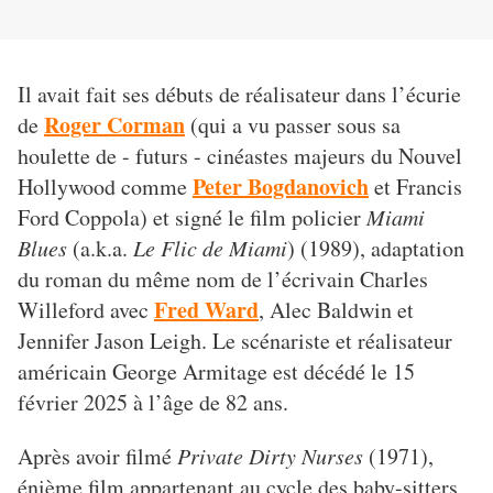
Il avait fait ses débuts de réalisateur dans l’écurie
Roger Corman
de
(qui a vu passer sous sa
houlette de - futurs - cinéastes majeurs du Nouvel
Peter Bogdanovich
Hollywood comme
et Francis
Ford Coppola) et signé le film policier
Miami
Blues
(a.k.a.
Le Flic de Miami
) (1989), adaptation
du roman du même nom de l’écrivain Charles
Fred Ward
Willeford avec
, Alec Baldwin et
Jennifer Jason Leigh. Le scénariste et réalisateur
américain George Armitage est décédé le 15
février 2025 à l’âge de 82 ans.
Après avoir filmé
Private Dirty Nurses
(1971),
énième film appartenant au cycle des baby-sitters