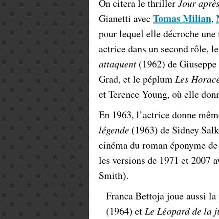
On citera le thriller
Jour après
Tomas Milian
Gianetti avec
,
pour lequel elle décroche une
actrice dans un second rôle, l
attaquent
(1962) de Giuseppe 
Grad, et le péplum
Les Horace
et Terence Young, où elle don
En 1963, l’actrice donne même
légende
(1963) de Sidney Salk
cinéma du roman éponyme de l
les versions de 1971 et 2007 
Smith).
Franca Bettoja joue aussi l
(1964) et
Le Léopard de la j