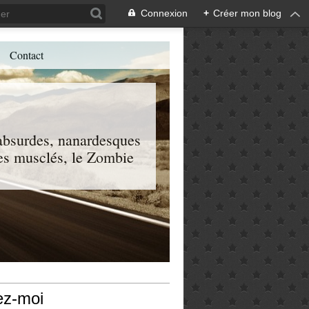
Connexion
+
Créer mon blog
Contact
, absurdes, nanardesques
 les musclés, le Zombie
ez-moi