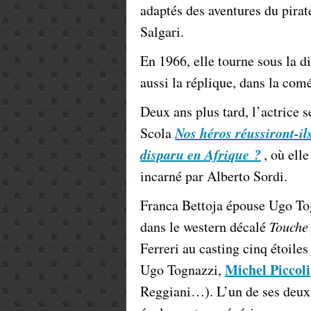
adaptés des aventures du pira
Salgari.
En 1966, elle tourne sous la d
aussi la réplique, dans la co
Deux ans plus tard, l’actrice s
Nos héros réussiront-il
Scola
disparu en Afrique ?
, où ell
incarné par Alberto Sordi.
Franca Bettoja épouse Ugo Tog
dans le western décalé
Touche
Ferreri au casting cinq étoil
Michel Piccoli
Ugo Tognazzi,
Reggiani…). L’un de ses deux 