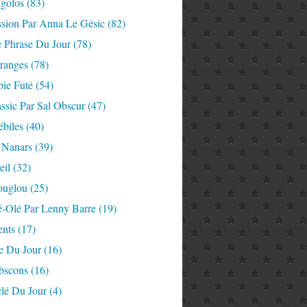
igolos
(83)
ssion Par Anna Le Gésic
(82)
e Phrase Du Jour
(78)
tranges
(78)
ie Futé
(54)
ssic Par Sal Obscur
(47)
ébiles
(40)
 Nanars
(39)
eil
(32)
ouglou
(25)
é-Olé Par Lenny Barre
(19)
nts
(17)
e Du Jour
(16)
Abscons
(16)
lé Du Jour
(4)