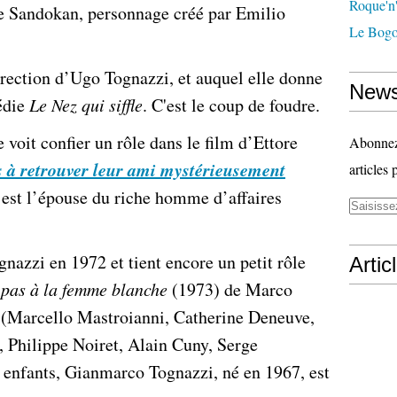
Roque'n'
te Sandokan, personnage créé par Emilio
Le Bogo
irection d’Ugo Tognazzi, et auquel elle donne
News
médie
Le Nez qui siffle
. C'est le coup de foudre.
e voit confier un rôle dans le film d’Ettore
Abonnez-
s à retrouver leur ami mystérieusement
articles 
e est l’épouse du riche homme d’affaires
nazzi en 1972 et tient encore un petit rôle
Artic
 pas à la femme blanche
(1973) de Marco
es (Marcello Mastroianni, Catherine Deneuve,
, Philippe Noiret, Alain Cuny, Serge
enfants, Gianmarco Tognazzi, né en 1967, est