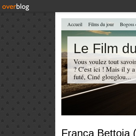
Accueil
Films du jour
Bogoss 
Le Film du
Vous voulez tout savoir
? C'est ici ! Mais il y
futé, Ciné glouglou...
Franca Bettoja 