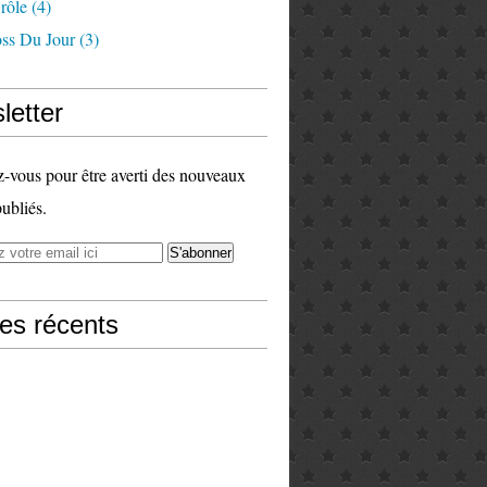
rôle
(4)
ss Du Jour
(3)
letter
vous pour être averti des nouveaux
publiés.
les récents