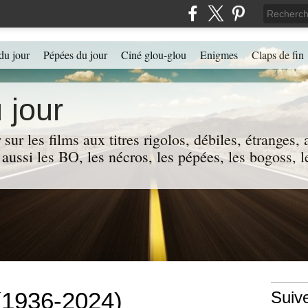
du jour
Pépées du jour
Ciné glou-glou
Enigmes
Claps de fin
 jour
 sur les films aux titres rigolos, débiles, étranges
 a aussi les BO, les nécros, les pépées, les bogoss,
(1936-2024)
Suiv