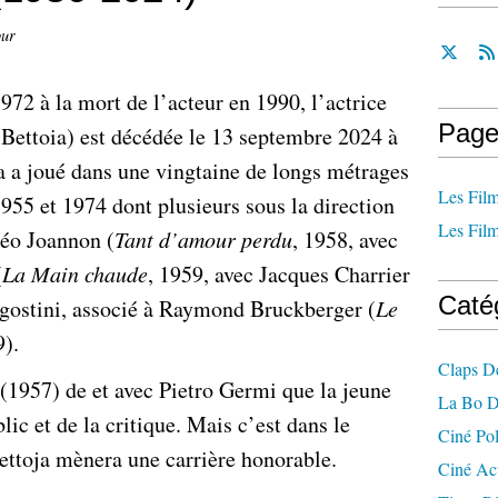
our
72 à la mort de l’acteur en 1990, l’actrice
Page
 Bettoia) est décédée le 13 septembre 2024 à
a a joué dans une vingtaine de longs métrages
Les Film
955 et 1974 dont plusieurs sous la direction
Les Film
Léo Joannon (
Tant d’amour perdu
, 1958, avec
(
La Main chaude
, 1959, avec Jacques Charrier
Caté
gostini, associé à Raymond Bruckberger (
Le
9).
Claps D
(1957) de et avec Pietro Germi que la jeune
La Bo D
lic et de la critique. Mais c’est dans le
Ciné Po
ttoja mènera une carrière honorable.
Ciné Ac