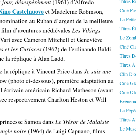
 jour, désespérément
(1961) d’Alfredo
Titres R
Nino Castelnuovo
Ciné Pa
et Madeleine Robinson,
La Petit
 nomination au Ruban d’argent de la meilleure
Titres É
e film d’aventures médiévales
Les Vikings
Le Zomb
Vari avec Cameron Mitchell et Geneviève
Ciné Cla
s et les Curiaces
(1962) de Ferdinando Baldi
Titres D
ne la réplique à Alan Ladd.
Titres À
 la réplique à Vincent Price dans
Je suis une
Clin D'o
ow (photo ci-dessous), première adaptation au
Ciné Gl
'écrivain américain Richard Matheson (avant
Ciné Ol
avec respectivement Charlton Heston et Will
Evéneme
La Pépé
Titres 
a princesse Samoa dans
Le Trésor de Malaisie
Le Musc
ungle noire
(1964) de Luigi Capuano, films