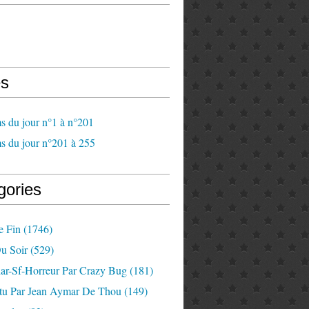
s
s du jour n°1 à n°201
s du jour n°201 à 255
gories
e Fin
(1746)
u Soir
(529)
lar-Sf-Horreur Par Crazy Bug
(181)
tu Par Jean Aymar De Thou
(149)