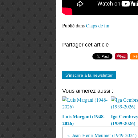
Publié dans
Claps de fin
Partager cet article
Re
S'inscrire à la newsletter
Vous aimerez aussi :
Luis Margani (1948-
Iga Cembrz
2026)
(1939-2026)
Jean-Henri Meunier (1949-2024)