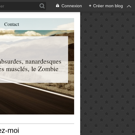
Connexion
+
Créer mon blog
Contact
, absurdes, nanardesques
 les musclés, le Zombie
ez-moi