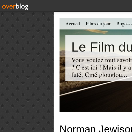
Accueil
Films du jour
Bogoss 
Le Film du
Vous voulez tout savoir
? C'est ici ! Mais il y
futé, Ciné glouglou...
Norman Jewiso