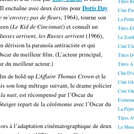
Titres R
Doris Day
 Il enchaîne avec deux écrins pour
Ciné Pa
e m’envoyez pas de fleurs
, 1964), tourne son
La Petit
een (
Le Kid de Cincinnati
) et connaît un
Titres É
Russes arrivent, les Russes arrivent
(1966),
Le Zomb
n dérision la paranoïa antiraciste et qui
Ciné Cla
car du meilleur film. (L’acteur principal,
Titres D
car du meilleur acteur.)
Titres À
Clin D'o
ilm de hold-up
L’Affaire Thomas Crown
et le
Ciné Gl
 son long métrage suivant, le drame policier
Ciné Ol
la nuit
, est récompensé par l’Oscar du
Evéneme
Steiger repart de la cérémonie avec l’Oscar du
La Pépé
Titres 
ors à l’adaptation cinématographique de deux
Le Musc