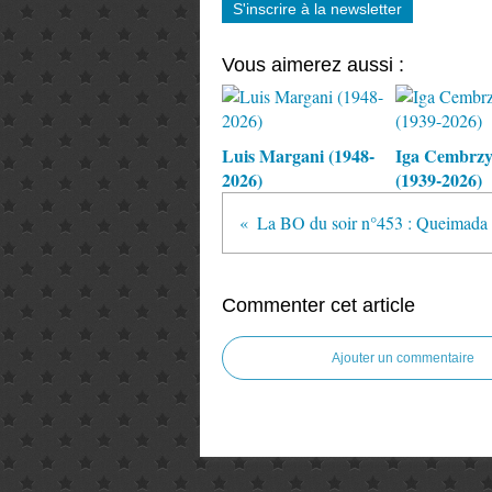
S'inscrire à la newsletter
Vous aimerez aussi :
Luis Margani (1948-
Iga Cembrz
2026)
(1939-2026)
La BO du soir n°453 : Queimada
Commenter cet article
Ajouter un commentaire