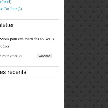
rôle
(4)
ss Du Jour
(3)
letter
vous pour être averti des nouveaux
publiés.
les récents