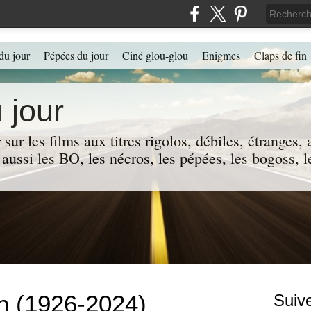
du jour
Pépées du jour
Ciné glou-glou
Enigmes
Claps de fin
 jour
 sur les films aux titres rigolos, débiles, étranges
 a aussi les BO, les nécros, les pépées, les bogoss,
n (1926-2024)
Suiv