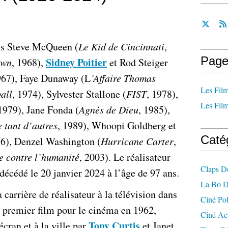
és Steve McQueen (
Le Kid de Cincinnati
,
Page
Sidney Poitier
own
, 1968),
et Rod Steiger
967), Faye Dunaway (L
’Affaire Thomas
Les Film
all
, 1974), Sylvester Stallone (
FIST
, 1978),
Les Film
 1979), Jane Fonda (
Agnès de Dieu
, 1985),
 tant d’autres
, 1989), Whoopi Goldberg et
Caté
96), Denzel Washington (
Hurricane Carter
,
e contre l’humanité
, 2003). Le réalisateur
Claps D
écédé le 20 janvier 2024 à l’âge de 97 ans.
La Bo D
rrière de réalisateur à la télévision dans
Ciné Po
n premier film pour le cinéma en 1962,
Ciné Ac
Tony Curtis
écran et à la ville par
et Janet