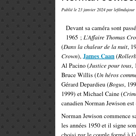
Publié le
23 janvier 2024
par lefilmdujour
Devant sa caméra sont pass
1965 ;
L’Affaire Thomas Cr
(
Dans la chaleur de la nuit
, 1
James Caan
Crown
),
(
Rollerb
Al Pacino (
Justice pour tous
,
Bruce Willis (
Un héros comme
Gérard Depardieu (
Bogus
, 19
1999) et Michael Caine (
Crim
canadien Norman Jewison est d
Norman Jewison commence sa ca
les années 1950 et il signe so
choisi par le couple formé à l’