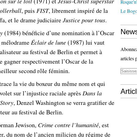
on sur le toit
(1971) et
Jésus-Christ superstar
Roque'n'
ollerball
, puis
FIST
, librement inspiré de la
Le Bogo
fa, et le drame judiciaire
Justice pour tous
.
News
ry
(1984) bénéficie d’une nomination à l’Oscar
le mélodrame
Éclair de lune
(1987) lui vaut
Abonnez-
alisateur au festival de Berlin et permet à
articles 
e gagner respectivement l’Oscar de la
meilleur second rôle féminin.
etrace la vie du boxeur du même nom et qui
Artic
let sur l’injustice raciale après
Dans la
 Story
, Denzel Washington se verra gratifier de
teur au festival de Berlin.
Norman Jewison,
Crime contre l’humanité
, est
ier, du nom de l’ancien milicien du régime de