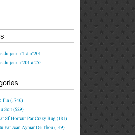
s
s du jour n°1 à n°201
s du jour n°201 à 255
gories
e Fin
(1746)
u Soir
(529)
lar-Sf-Horreur Par Crazy Bug
(181)
tu Par Jean Aymar De Thou
(149)