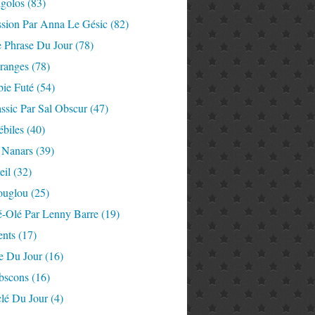
igolos
(83)
ssion Par Anna Le Gésic
(82)
e Phrase Du Jour
(78)
tranges
(78)
ie Futé
(54)
ssic Par Sal Obscur
(47)
ébiles
(40)
 Nanars
(39)
eil
(32)
ouglou
(25)
é-Olé Par Lenny Barre
(19)
nts
(17)
e Du Jour
(16)
Abscons
(16)
lé Du Jour
(4)