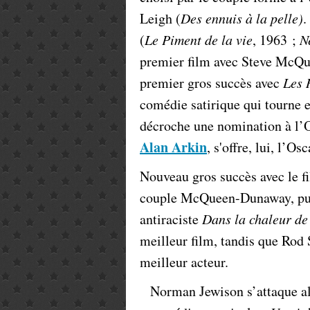
Leigh (
Des ennuis à la pelle)
.
(
Le Piment de la vie
, 1963 ;
N
premier film avec Steve McQu
premier gros succès avec
Les 
comédie satirique qui tourne e
décroche une nomination à l’Os
Alan Arkin
, s'offre, lui, l’Os
Nouveau gros succès avec le f
couple McQueen-Dunaway, puis
antiraciste
Dans la chaleur de 
meilleur film, tandis que Rod 
meilleur acteur.
Norman Jewison s’attaque al