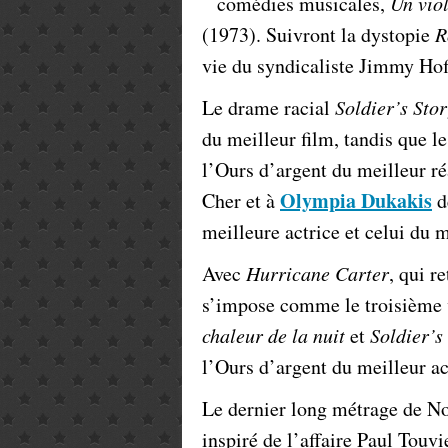
comédies musicales,
Un viol
(1973). Suivront la dystopie
R
vie du syndicaliste Jimmy Hof
Le drame racial
Soldier’s Sto
du meilleur film, tandis que 
l’Ours d’argent du meilleur ré
Olympia Dukakis
Cher et à
d
meilleure actrice et celui du 
Avec
Hurricane Carter
, qui r
s’impose comme le troisième vo
chaleur de la nuit
et
Soldier’s
l’Ours d’argent du meilleur ac
Le dernier long métrage de 
inspiré de l’affaire Paul Touv