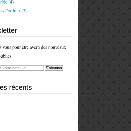
rôle
(4)
ss Du Jour
(3)
letter
vous pour être averti des nouveaux
publiés.
les récents