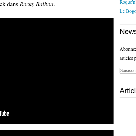
Roque'n'
ack dans
Rocky Balboa
.
Le Bogo
News
Abonnez-
articles 
Artic