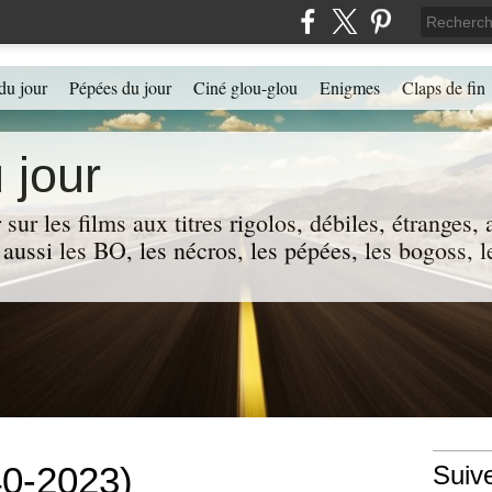
du jour
Pépées du jour
Ciné glou-glou
Enigmes
Claps de fin
 jour
 sur les films aux titres rigolos, débiles, étranges
 a aussi les BO, les nécros, les pépées, les bogoss,
40-2023)
Suiv