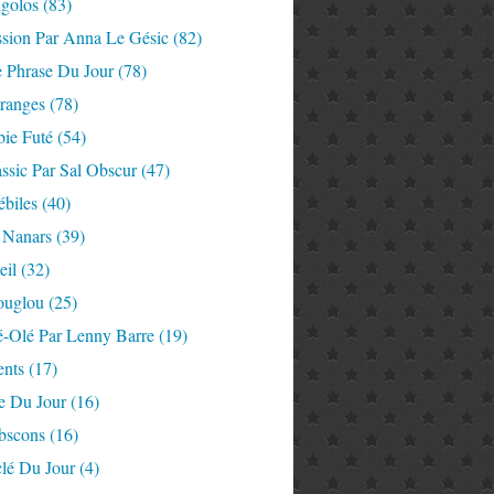
igolos
(83)
ssion Par Anna Le Gésic
(82)
e Phrase Du Jour
(78)
tranges
(78)
ie Futé
(54)
ssic Par Sal Obscur
(47)
ébiles
(40)
 Nanars
(39)
eil
(32)
ouglou
(25)
é-Olé Par Lenny Barre
(19)
nts
(17)
e Du Jour
(16)
Abscons
(16)
lé Du Jour
(4)