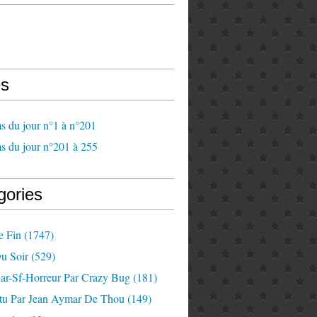
s
s du jour n°1 à n°201
s du jour n°201 à 255
gories
e Fin
(1747)
u Soir
(529)
lar-Sf-Horreur Par Crazy Bug
(181)
tu Par Jean Aymar De Thou
(149)