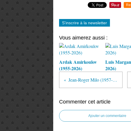
Re
S'inscrire à la newsletter
Vous aimerez aussi :
Ardak Amirkoulov
Luis Margani
(1955-2026)
2026)
Jean-Roger Milo (1957-2023)
Commenter cet article
Ajouter un commentaire