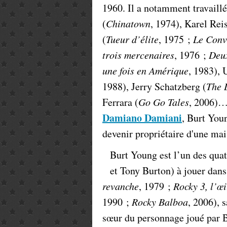
1960. Il a notamment travaill
(
Chinatown
, 1974), Karel Reis
(
Tueur d’élite
, 1975 ;
Le Conv
trois mercenaires
, 1976 ;
Deux
une fois en Amérique
, 1983), 
1988), Jerry Schatzberg (
The 
Ferrara (
Go Go Tales
, 2006)
Damiano Damiani
, Burt Youn
devenir propriétaire d'une mai
Burt Young est l’un des quat
et Tony Burton) à jouer dans
revanche
, 1979 ;
Rocky 3, l’œi
1990 ;
Rocky Balboa
, 2006), 
sœur du personnage joué par 