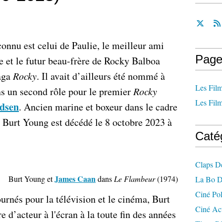
connu est celui de Paulie, le meilleur ami
Page
le et le futur beau-frère de Rocky Balboa
saga
Rocky
. Il avait d’ailleurs été nommé à
Les Film
ns un second rôle pour le premier
Rocky
Les Film
ldsen
. Ancien marine et boxeur dans le cadre
n Burt Young est décédé le 8 octobre 2023 à
Caté
Claps D
James Caan
Burt Young et
dans
Le Flambeur
(1974)
La Bo D
Ciné Po
ournés pour la télévision et le cinéma, Burt
Ciné Ac
 d’acteur à l'écran à la toute fin des années