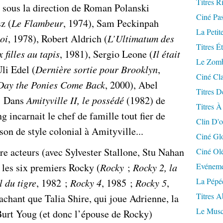
Titres R
é sous la direction de Roman Polanski
Ciné Pa
z (
Le Flambeur
, 1974), Sam Peckinpah
La Petit
oi
, 1978), Robert Aldrich (
L’Ultimatum des
Titres É
 filles au tapis
, 1981), Sergio Leone (
Il était
Le Zomb
Uli Edel (
Dernière sortie pour Brooklyn
,
Ciné Cla
Day the Ponies Come Back
, 2000), Abel
Titres D
… Dans
Amityville II, le possédé
(1982) de
Titres À
g incarnait le chef de famille tout fier de
Clin D'o
son de style colonial à Amityville...
Ciné Gl
re acteurs (avec Sylvester Stallone, Stu Nahan
Ciné Ol
 les six premiers Rocky (
Rocky
;
Rocky 2, la
Evéneme
La Pépé
l du tigre
, 1982 ;
Rocky 4
, 1985 ;
Rocky 5
,
Titres 
sachant que Talia Shire, qui joue Adrienne, la
Le Musc
Burt Youg (et donc l’épouse de Rocky)