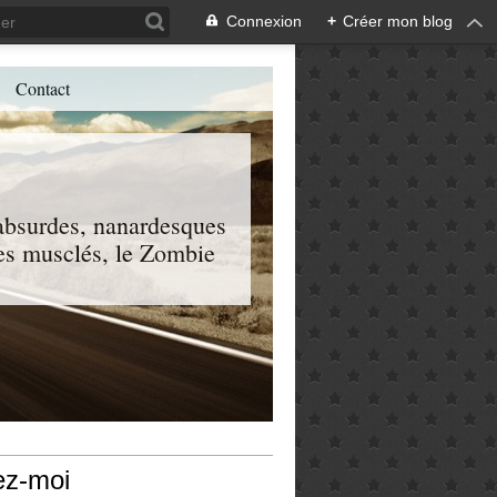
Connexion
+
Créer mon blog
Contact
, absurdes, nanardesques
 les musclés, le Zombie
ez-moi