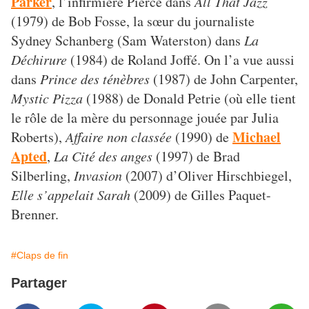
Parker
, l’infirmière Pierce dans
All That Jazz
(1979) de Bob Fosse, la sœur du journaliste
Sydney Schanberg (Sam Waterston) dans
La
Déchirure
(1984) de Roland Joffé. On l’a vue aussi
dans
Prince des ténèbres
(1987) de John Carpenter,
Mystic Pizza
(1988) de Donald Petrie (où elle tient
le rôle de la mère du personnage jouée par Julia
Michael
Roberts),
Affaire non classée
(1990) de
Apted
,
La Cité des anges
(1997) de Brad
Silberling,
Invasion
(2007) d’Oliver Hirschbiegel,
Elle s’appelait Sarah
(2009) de Gilles Paquet-
Brenner.
#Claps de fin
Partager