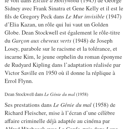
le voit dans
Escale à Hollywood
(1945) de George
Sidney avec Frank Sinatra et Gene Kelly et il est le
fils de Gregory Peck dans
Le Mur invisible
(1947)
d’Elia Kazan, un rôle qui lui vaut un Golden
Globe. Dean Stockwell est également le rôle-titre
du
Garçon aux cheveux verts
(1948) de Joseph
Losey, parabole sur le racisme et la tolérance, et
incarne Kim, le jeune orphelin du roman éponyme
de Rudyard Kipling dans l’adaptation réalisée par
Victor Saville en 1950 où il donne la réplique à
Errol Flynn.
Dean Stockwell dans
Le Génie du mal
(1958)
Ses prestations dans
Le Génie du mal
(1958) de
Richard Fleischer, mise à l’écran d’une célèbre
affaire criminelle déjà adaptée au cinéma par
Alfred Hitchcock avec
La Corde
, puis dans
Long