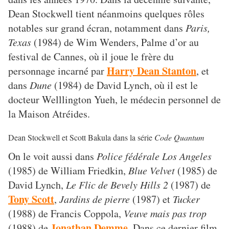
Dean Stockwell tient néanmoins quelques rôles
notables sur grand écran, notamment dans
Paris,
Texas
(1984) de Wim Wenders, Palme d’or au
festival de Cannes, où il joue le frère du
Harry Dean Stanton
personnage incarné par
, et
dans
Dune
(1984) de David Lynch, où il est le
docteur Welllington Yueh, le médecin personnel de
la Maison Atréides.
Dean Stockwell et Scott Bakula dans la série
Code Quantum
On le voit aussi dans
Police fédérale Los Angeles
(1985) de William Friedkin,
Blue Velvet
(1985) de
David Lynch,
Le Flic de Bevely Hills 2
(1987) de
Tony Scott
,
Jardins de pierre
(1987) et
Tucker
(1988) de Francis Coppola,
Veuve mais pas trop
Jonathan Demme
(1988) de
. Dans ce dernier film,