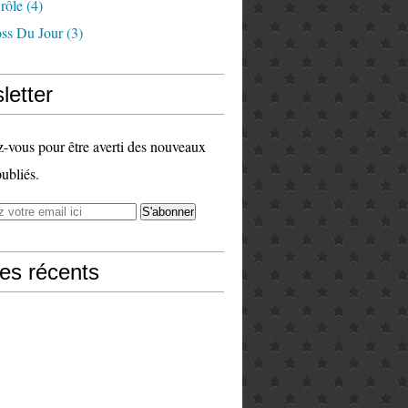
rôle
(4)
ss Du Jour
(3)
letter
vous pour être averti des nouveaux
publiés.
les récents