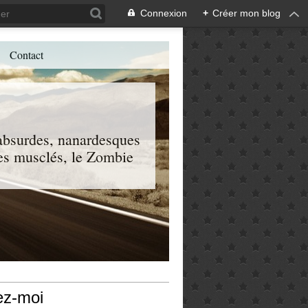
Connexion
+
Créer mon blog
Contact
, absurdes, nanardesques
 les musclés, le Zombie
ez-moi