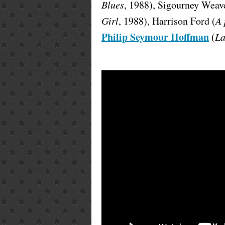
Blues
, 1988), Sigourney Weave
Girl
, 1988), Harrison Ford (
A 
Philip Seymour Hoffman
(
La