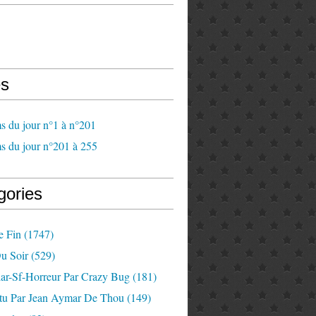
s
s du jour n°1 à n°201
s du jour n°201 à 255
gories
e Fin
(1747)
u Soir
(529)
lar-Sf-Horreur Par Crazy Bug
(181)
tu Par Jean Aymar De Thou
(149)