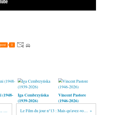
post
0
 (1948-
Iga Cembrzyńska
Vincent Pastore
(1939-2026)
(1946-2026)
Le Film du jour n°12 : Dans l'eau... qui fait des bulles
Le Film du jour n°13 : Mais qu'avez-vous fait à Solange ?