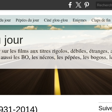
du jour
Pépées du jour
Ciné glou-glou
Enigmes
Claps de fin
 jour
 sur les films aux titres rigolos, débiles, étranges
 a aussi les BO, les nécros, les pépées, les bogoss,
1931-2014)
Suiv