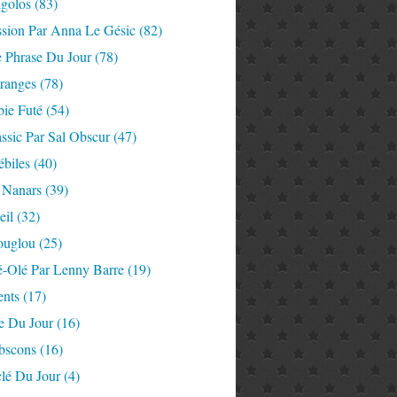
igolos
(83)
ssion Par Anna Le Gésic
(82)
e Phrase Du Jour
(78)
tranges
(78)
ie Futé
(54)
ssic Par Sal Obscur
(47)
ébiles
(40)
 Nanars
(39)
eil
(32)
ouglou
(25)
é-Olé Par Lenny Barre
(19)
nts
(17)
e Du Jour
(16)
Abscons
(16)
lé Du Jour
(4)