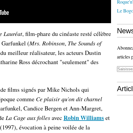
Roque'n'
Le Bogo
News
e Lauréat
, film-phare du cinéaste resté célèbre
 Garfunkel (
Mrs. Robinson
,
The Sounds of
Abonnez-
du meilleur réalisateur, les acteurs Dustin
articles 
tharine Ross décrochant "seulement" des
Artic
 de films signés par Mike Nichols qui
ur époque comme
Ce plaisir qu’on dit charnel
Garfunkel, Candice Bergen et Ann-Margret,
Robin Williams
 de
La Cage aux folles
avec
et
(1997), évocation à peine voilée de la