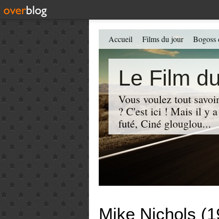
Accueil
Films du jour
Bogoss 
Le Film du
Vous voulez tout savoir
? C'est ici ! Mais il y
futé, Ciné glouglou...
Mike Nichols (