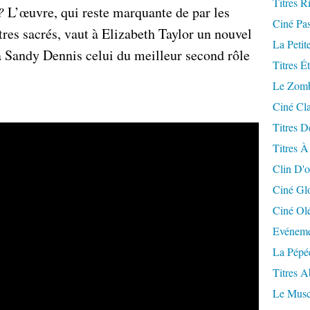
Titres R
?
L’œuvre, qui reste marquante de par les
Ciné Pa
res sacrés, vaut à Elizabeth Taylor un nouvel
La Petit
 à Sandy Dennis celui du meilleur second rôle
Titres É
Le Zomb
Ciné Cla
Titres D
Titres À
Clin D'o
Ciné Gl
Ciné Ol
Evéneme
La Pépé
Titres 
Le Musc