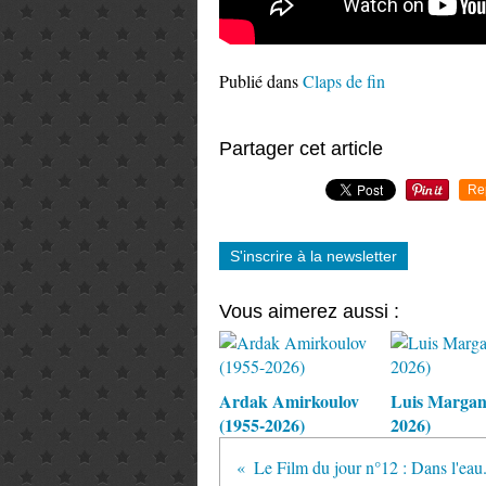
Publié dans
Claps de fin
Partager cet article
Re
S'inscrire à la newsletter
Vous aimerez aussi :
Ardak Amirkoulov
Luis Margani
(1955-2026)
2026)