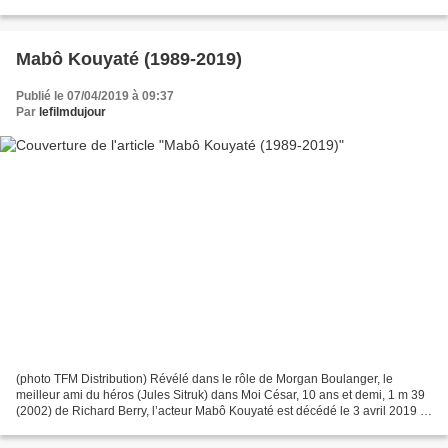
1989), Peter Falk (1927-2011) et Ben...
Mabô Kouyaté (1989-2019)
Publié le 07/04/2019 à 09:37
Par
lefilmdujour
(photo TFM Distribution) Révélé dans le rôle de Morgan Boulanger, le
meilleur ami du héros (Jules Sitruk) dans Moi César, 10 ans et demi, 1 m 39
(2002) de Richard Berry, l’acteur Mabô Kouyaté est décédé le 3 avril 2019 à
l’âge de 29 ans. Egalement comédien...