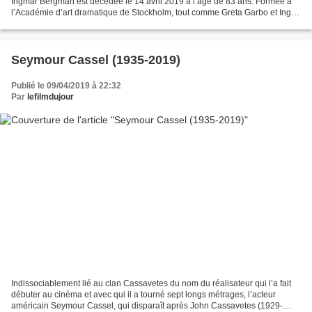
Ingmar Bergman est décédée le 14 avril 2019 à l’âge de 83 ans. Formée à
l’Académie d’art dramatique de Stockholm, tout comme Greta Garbo et Ingrid
Bergman, Bibi Andersson est engagée...
Seymour Cassel (1935-2019)
Publié le 09/04/2019 à 22:32
Par
lefilmdujour
Indissociablement lié au clan Cassavetes du nom du réalisateur qui l’a fait
débuter au cinéma et avec qui il a tourné sept longs métrages, l’acteur
américain Seymour Cassel, qui disparaît après John Cassavetes (1929-