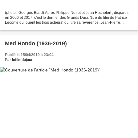
(photo : Georges Biard) Après Philippe Noiret et Jean Rochefort , disparus
en 2006 et 2017, c’est le dernier des Grands Ducs (titre du film de Patrice
Leconte où jouent les trois acteurs) qui tire sa révérence. Jean-Pierre
Marielle, dont la voix était...
Med Hondo (1936-2019)
Publié le 15/04/2019 à 23:04
Par
lefilmdujour