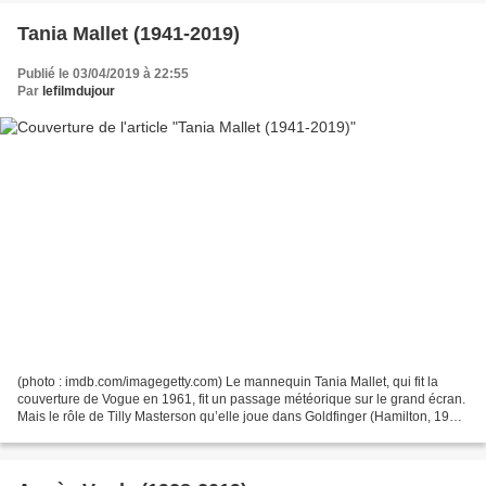
Tania Mallet (1941-2019)
Publié le 03/04/2019 à 22:55
Par
lefilmdujour
(photo : imdb.com/imagegetty.com) Le mannequin Tania Mallet, qui fit la
couverture de Vogue en 1961, fit un passage météorique sur le grand écran.
Mais le rôle de Tilly Masterson qu’elle joue dans Goldfinger (Hamilton, 1964)
- où elle veut venger sa sœur...