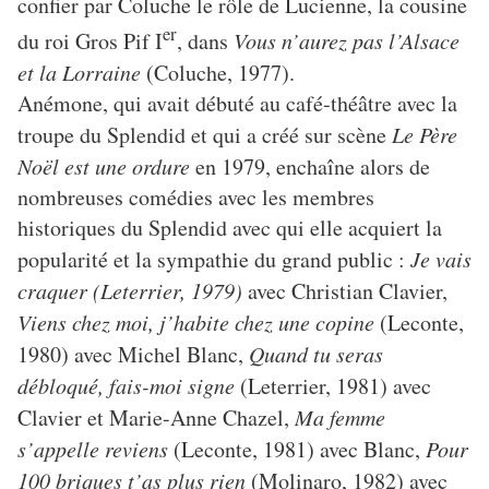
confier par Coluche le rôle de Lucienne, la cousine
er
du roi Gros Pif I
, dans
Vous n’aurez pas l’Alsace
et la Lorraine
(Coluche, 1977).
Anémone, qui avait débuté au café-théâtre avec la
troupe du Splendid et qui a créé sur scène
Le Père
Noël est une ordure
en 1979, enchaîne alors de
nombreuses comédies avec les membres
historiques du Splendid avec qui elle acquiert la
popularité et la sympathie du grand public :
Je vais
craquer
(Leterrier, 1979)
avec Christian Clavier,
Viens chez moi, j’habite chez une copine
(Leconte,
1980) avec Michel Blanc,
Quand tu seras
débloqué, fais-moi signe
(Leterrier, 1981) avec
Clavier et Marie-Anne Chazel,
Ma femme
s’appelle reviens
(Leconte, 1981) avec Blanc,
Pour
100 briques t’as plus rien
(Molinaro, 1982) avec