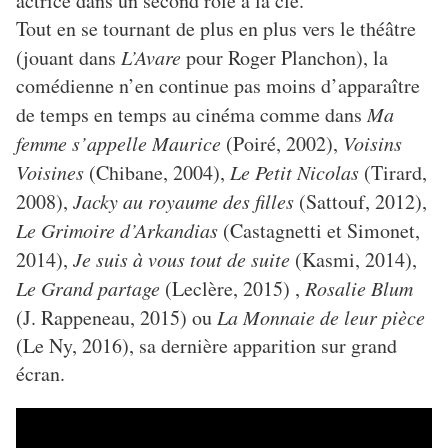
actrice dans un second rôle à la clé.
Tout en se tournant de plus en plus vers le théâtre
(jouant dans
L’Avare
pour Roger Planchon), la
comédienne n’en continue pas moins d’apparaître
de temps en temps au cinéma comme dans
Ma
femme s’appelle Maurice
(Poiré, 2002),
Voisins
Voisines
(Chibane, 2004),
Le Petit Nicolas
(Tirard,
2008),
Jacky au royaume des filles
(Sattouf, 2012),
Le Grimoire d’Arkandias
(Castagnetti et Simonet,
2014),
Je suis à vous tout de suite
(Kasmi, 2014),
Le Grand partage
(Leclère, 2015) ,
Rosalie Blum
(J. Rappeneau, 2015) ou
La Monnaie de leur pièce
(Le Ny, 2016), sa dernière apparition sur grand
écran.