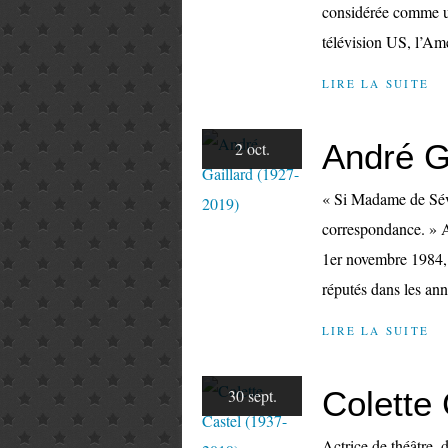
considérée comme un
télévision US, l’Am
LIRE LA SUITE
André G
2 oct.
« Si Madame de Sévig
correspondance. » A
1er novembre 1984, 
réputés dans les ann
LIRE LA SUITE
Colette
30 sept.
Actrice de théâtre,