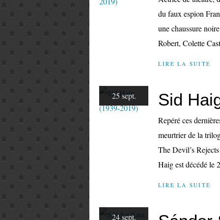
du faux espion Fran
une chaussure noire
Robert, Colette Cast
LIRE LA SUITE
Sid Hai
25 sept.
Repéré ces dernière
meurtrier de la tri
The Devil’s Rejects
Haig est décédé le 
LIRE LA SUITE
24 sept.