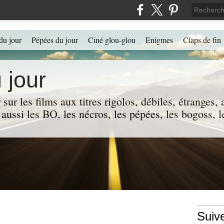
du jour
Pépées du jour
Ciné glou-glou
Enigmes
Claps de fin
 jour
 sur les films aux titres rigolos, débiles, étranges
 a aussi les BO, les nécros, les pépées, les bogoss,
Suiv