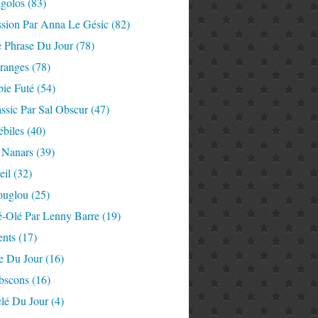
igolos
(83)
ssion Par Anna Le Gésic
(82)
e Phrase Du Jour
(78)
tranges
(78)
ie Futé
(54)
ssic Par Sal Obscur
(47)
ébiles
(40)
 Nanars
(39)
eil
(32)
ouglou
(25)
é-Olé Par Lenny Barre
(19)
nts
(17)
e Du Jour
(16)
Abscons
(16)
lé Du Jour
(4)