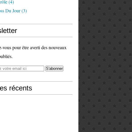
rôle
(4)
ss Du Jour
(3)
letter
vous pour être averti des nouveaux
publiés.
les récents