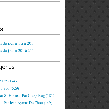
s
s du jour n°1 à n°201
s du jour n°201 à 255
gories
e Fin
(1747)
u Soir
(529)
lar-Sf-Horreur Par Crazy Bug
(181)
tu Par Jean Aymar De Thou
(149)