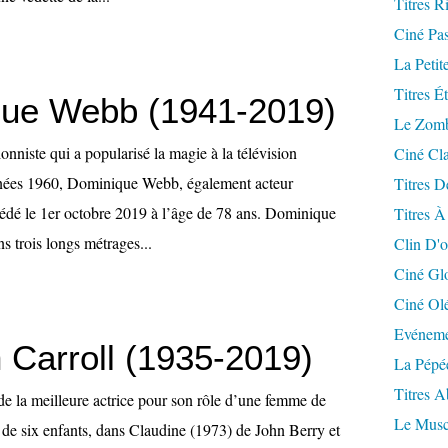
Titres R
Ciné Pa
La Petit
Titres É
ue Webb (1941-2019)
Le Zomb
ionniste qui a popularisé la magie à la télévision
Ciné Cla
années 1960, Dominique Webb, également acteur
Titres D
cédé le 1er octobre 2019 à l’âge de 78 ans. Dominique
Titres À
s trois longs métrages...
Clin D'o
Ciné Gl
Ciné Ol
Evéneme
 Carroll (1935-2019)
La Pépé
Titres 
 la meilleure actrice pour son rôle d’une femme de
Le Musc
de six enfants, dans Claudine (1973) de John Berry et