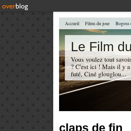
Accueil
Films du jour
Bogoss 
Le Film du
Vous voulez tout savoir
? C'est ici ! Mais il y
futé, Ciné glouglou...
claps de fin