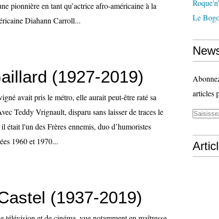
Roque'n'
e pionnière en tant qu’actrice afro-américaine à la
Le Bogo
éricaine Diahann Carroll...
News
aillard (1927-2019)
Abonnez-
articles 
né avait pris le métro, elle aurait peut-être raté sa
vec Teddy Vrignault, disparu sans laisser de traces le
il était l'un des Frères ennemis, duo d’humoristes
ées 1960 et 1970...
Artic
 Castel (1937-2019)
 de télévision et de cinéma, vue notamment en maîtresse