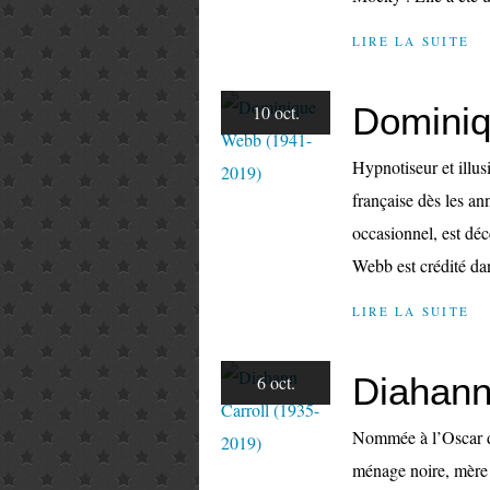
LIRE LA SUITE
Dominiq
10 oct.
Hypnotiseur et illus
française dès les 
occasionnel, est dé
Webb est crédité dan
LIRE LA SUITE
Diahann
6 oct.
Nommée à l’Oscar de
ménage noire, mère 