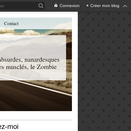
Connexion
+
Créer mon blog
Contact
, absurdes, nanardesques
 les musclés, le Zombie
ez-moi