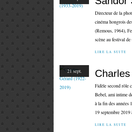
Sándor 
Directeur de la pho
cinéma hongrois de
(Remous, 1964), Fer
scène au festival de
LIRE LA SUITE
Charles
21 sept.
Fidèle second rôle 
Bebel, ami intime d
à la fin des années 
19 septembre 2019 à
LIRE LA SUITE