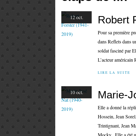
Robert 
12 oct.
Pour sa première pr
dans Reflets dans un
soldat fasciné par E
L’acteur américain R
LIRE LA SUITE
Marie-J
10 oct.
Elle a donné la rép
Hossein, Jean Sorel
Trintignant, Jean Ma
Mocky . Elle a été u