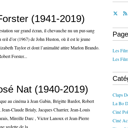
Forster (1941-2019)
estation sur grand écran, il chevauche nu un pur-sang
Page
 œil d’or (1967) de John Huston, où il est le jeune
lizabeth Taylor et dont l’animalité attire Marlon Brando.
Les Film
obert Forster...
Les Film
Caté
osé Nat (1940-2019)
Claps D
lique au cinéma à Jean Gabin, Brigitte Bardot, Robert
La Bo D
, Jean-Claude Brialy, Jacques Charrier, Jean-Louis
Ciné Po
rais, Mireille Darc , Victor Lanoux et Jean-Pierre
Ciné Ac
ne vedette de la...