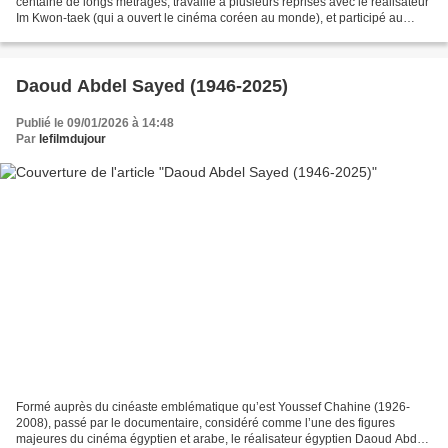
centaine de longs métrages, travaillé à plusieurs reprises avec le réalisateur
Im Kwon-taek (qui a ouvert le cinéma coréen au monde), et participé au
premier film sud-coréen à franchir...
Daoud Abdel Sayed (1946-2025)
Publié le 09/01/2026 à 14:48
Par
lefilmdujour
Formé auprès du cinéaste emblématique qu’est Youssef Chahine (1926-
2008), passé par le documentaire, considéré comme l’une des figures
majeures du cinéma égyptien et arabe, le réalisateur égyptien Daoud Abdel