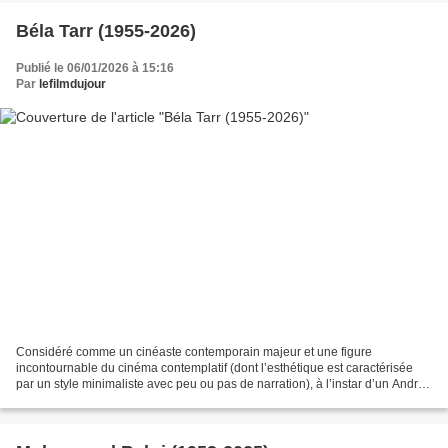
Béla Tarr (1955-2026)
Publié le 06/01/2026 à 15:16
Par
lefilmdujour
Considéré comme un cinéaste contemporain majeur et une figure
incontournable du cinéma contemplatif (dont l’esthétique est caractérisée
par un style minimaliste avec peu ou pas de narration), à l’instar d’un Andrei
Tarkovski, d’un Michelangelo Antonioni,...