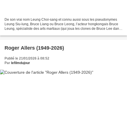
De son vrai nom Leung Choi-sang et connu aussi sous les pseudonymes
Leung Siu-lung, Bruce Liang ou Bruce Leong, l’acteur hongkongais Bruce
Leung, spécialiste des arts martiaux (qui joua les clones de Bruce Lee dans
les années 1970 après la mort du Petit...
Roger Allers (1949-2026)
Publié le 21/01/2026 à 08:52
Par
lefilmdujour