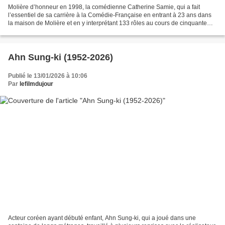
Molière d’honneur en 1998, la comédienne Catherine Samie, qui a fait
l’essentiel de sa carrière à la Comédie-Française en entrant à 23 ans dans
la maison de Molière et en y interprétant 133 rôles au cours de cinquante
ans de présence, est décédée le 11...
Ahn Sung-ki (1952-2026)
Publié le 13/01/2026 à 10:06
Par
lefilmdujour
Acteur coréen ayant débuté enfant, Ahn Sung-ki, qui a joué dans une