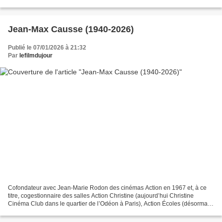
Sayed est décédé le 27 décembre 2025 à l’âge...
Jean-Max Causse (1940-2026)
Publié le 07/01/2026 à 21:32
Par
lefilmdujour
Cofondateur avec Jean-Marie Rodon des cinémas Action en 1967 et, à ce
titre, cogestionnaire des salles Action Christine (aujourd’hui Christine
Cinéma Club dans le quartier de l’Odéon à Paris), Action Écoles (désormais
Écoles Cinéma Club, rue des Écoles...