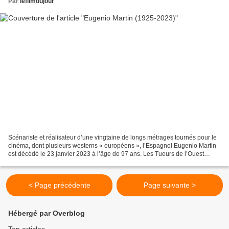
Par
lefilmdujour
Scénariste et réalisateur d’une vingtaine de longs métrages tournés pour le
cinéma, dont plusieurs westerns « européens », l’Espagnol Eugenio Martin
est décédé le 23 janvier 2023 à l’âge de 97 ans. Les Tueurs de l’Ouest
(1966), avec Tomas Milian qui faisait...
< Page précédente
Page suivante >
Hébergé par Overblog