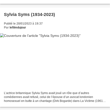
américaine Annie Wershing est décédée...
Sylvia Syms (1934-2023)
Publié le 28/01/2023 à 19:37
Par
lefilmdujour
L’actrice britannique Sylvia Syms avait joué un rôle que d’autres
comédiennes avait refusé, celui de l’épouse d’un avocat londonien
homosexuel en butte à un chantage (Dirk Bogarde) dans La Victime (1961)
de Basil Dearden. Un film qui, dit-on, contribua...