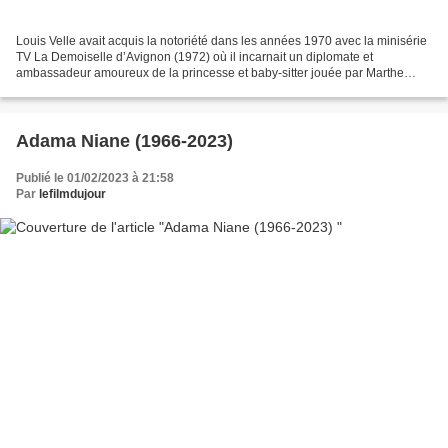
Louis Velle avait acquis la notoriété dans les années 1970 avec la minisérie
TV La Demoiselle d’Avignon (1972) où il incarnait un diplomate et
ambassadeur amoureux de la princesse et baby-sitter jouée par Marthe
Keller (photo ci-dessus). Le scénariste...
Adama Niane (1966-2023)
Publié le 01/02/2023 à 21:58
Par
lefilmdujour