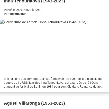
Inna Tchourikova (1943-2023)
Publié le 25/01/2023 à 22:18
Par
lefilmdujour
Elle fut l’une des dernières actrices à recevoir (en 1991) le titre d’artiste du
peuple de l’URSS. L’actrice Inna Tchourikova, qui avait décroché l’Ours
d’argent au festival de Berlin en 1984 pour son rôle dans Romance du front
(1983) de Piotr Todorovski,...
Agusti Villaronga (1953-2023)