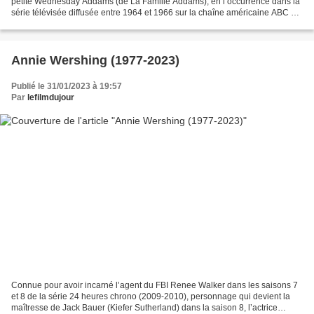
petite Wednesday Addams (de La Famille Addams), en l’occurrence dans la
série télévisée diffusée entre 1964 et 1966 sur la chaîne américaine ABC et
basée sur les personnages...
Annie Wershing (1977-2023)
Publié le 31/01/2023 à 19:57
Par
lefilmdujour
Connue pour avoir incarné l’agent du FBI Renee Walker dans les saisons 7
et 8 de la série 24 heures chrono (2009-2010), personnage qui devient la
maîtresse de Jack Bauer (Kiefer Sutherland) dans la saison 8, l’actrice