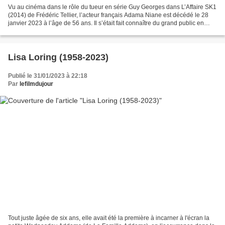
Vu au cinéma dans le rôle du tueur en série Guy Georges dans L’Affaire SK1
(2014) de Frédéric Tellier, l’acteur français Adama Niane est décédé le 28
janvier 2023 à l’âge de 56 ans. Il s’était fait connaître du grand public en
jouant l’avocat Sébastien...
Lisa Loring (1958-2023)
Publié le 31/01/2023 à 22:18
Par
lefilmdujour
Tout juste âgée de six ans, elle avait été la première à incarner à l'écran la