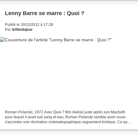
Lenny Barre se marre : Quoi ?
Publié le 30/12/2011 à 17:28
Par
lefilmdujour
Roman Polanski, 1972 Avec Quoi ? film réalisé juste après son Macbeth
pour lequel il avait sué sang et eau, Roman Polanski semble avoir voulu
s'accorder une récréation cinématographique vaguement érotique. Ce que
confirme clairement son autobiographie....