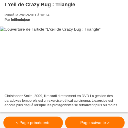
L'œil de Crazy Bug : Triangle
Publié le 29/12/2011 à 18:34
Par
lefilmdujour
Christopher Smith, 2009, film sorti directement en DVD La gestion des
paradoxes temporels est un exercice délicat au cinéma. L'exercice est
encore plus risqué lorsque les protagonistes se retrouvent plus ou moins
coincés dans une boucle temporelle et...
< Page précédente
Page suivante >