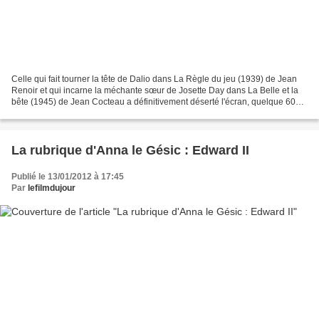
Celle qui fait tourner la tête de Dalio dans La Règle du jeu (1939) de Jean
Renoir et qui incarne la méchante sœur de Josette Day dans La Belle et la
bête (1945) de Jean Cocteau a définitivement déserté l'écran, quelque 60
ans après sa retraite prématurée...
La rubrique d'Anna le Gésic : Edward II
Publié le 13/01/2012 à 17:45
Par
lefilmdujour