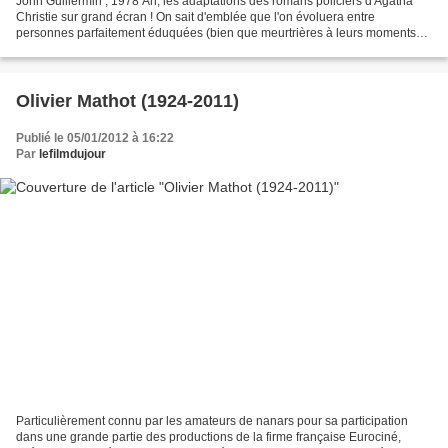
John Guillermin , 1978 Ah, les adaptations des romans policiers d'Agatha
Christie sur grand écran ! On sait d'emblée que l'on évoluera entre
personnes parfaitement éduquées (bien que meurtrières à leurs moments
perdus) et que l'atmosphère sera délicieusement...
Olivier Mathot (1924-2011)
Publié le 05/01/2012 à 16:22
Par
lefilmdujour
Particulièrement connu par les amateurs de nanars pour sa participation
dans une grande partie des productions de la firme française Eurociné,