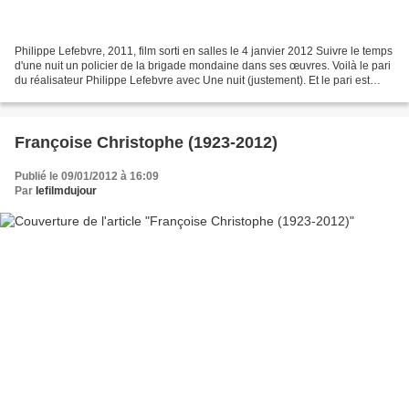
Philippe Lefebvre, 2011, film sorti en salles le 4 janvier 2012 Suivre le temps
d'une nuit un policier de la brigade mondaine dans ses œuvres. Voilà le pari
du réalisateur Philippe Lefebvre avec Une nuit (justement). Et le pari est
réussi, il faut bien...
Françoise Christophe (1923-2012)
Publié le 09/01/2012 à 16:09
Par
lefilmdujour