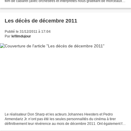
film de cabaret (avec orchestres et interprètes nous gratifiant de morceaux
joués ou chantés in extenso). Côté...
Les décès de décembre 2011
Publié le 31/12/2011 à 17:04
Par
lefilmdujour
Le réalisateur Don Sharp et les acteurs Johannes Heesters et Pedro
Armendariz Jr. n’ont pas été les seules personnalités du cinéma à tirer
définitivement leur révérence au mois de décembre 2011. Ont également fait
leurs adieux : - l'actrice américaine,...