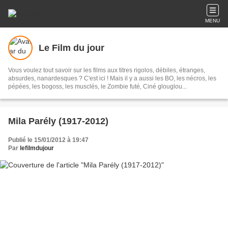
MENU
Le Film du jour
Vous voulez tout savoir sur les films aux titres rigolos, débiles, étranges,
absurdes, nanardesques ? C'est ici ! Mais il y a aussi les BO, les nécros, les
pépées, les bogoss, les musclés, le Zombie futé, Ciné glouglou...
Mila Parély (1917-2012)
Publié le 15/01/2012 à 19:47
Par
lefilmdujour