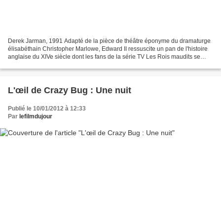
Derek Jarman, 1991 Adapté de la pièce de théâtre éponyme du dramaturge
élisabéthain Christopher Marlowe, Edward II ressuscite un pan de l'histoire
anglaise du XIVe siècle dont les fans de la série TV Les Rois maudits se
souviennent certainement. Disons,...
L'œil de Crazy Bug : Une nuit
Publié le 10/01/2012 à 12:33
Par
lefilmdujour