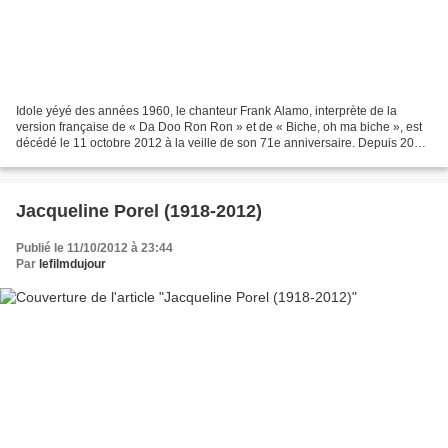
Idole yéyé des années 1960, le chanteur Frank Alamo, interprète de la
version française de « Da Doo Ron Ron » et de « Biche, oh ma biche », est
décédé le 11 octobre 2012 à la veille de son 71e anniversaire. Depuis 2006
et malgré la maladie qui l’avait...
Jacqueline Porel (1918-2012)
Publié le 11/10/2012 à 23:44
Par
lefilmdujour