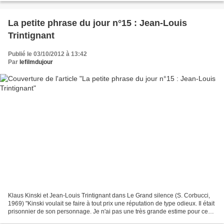
La petite phrase du jour n°15 : Jean-Louis
Trintignant
Publié le 03/10/2012 à 13:42
Par
lefilmdujour
Klaus Kinski et Jean-Louis Trintignant dans Le Grand silence (S. Corbucci,
1969) "Kinski voulait se faire à tout prix une réputation de type odieux. Il était
prisonnier de son personnage. Je n'ai pas une très grande estime pour ce
genre de mecs, ça ne...