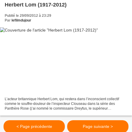
Herbert Lom (1917-2012)
Publié le 29/09/2012 à 23:29
Par
lefilmdujour
L’acteur britannique Herbert Lom, qui restera dans l’inconscient collectif
comme le souffre-douleur de l’inspecteur Clouseau dans la série des
Panthère Rose (j’ai nommé le commissaire Dreyfus, le supérieur
hiérarchique du célèbre personnage interprété...
< Page précédente
Page suivante >