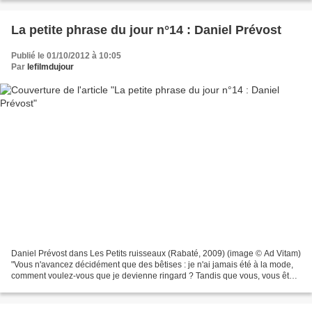
La petite phrase du jour n°14 : Daniel Prévost
Publié le 01/10/2012 à 10:05
Par
lefilmdujour
Daniel Prévost dans Les Petits ruisseaux (Rabaté, 2009) (image © Ad Vitam)
"Vous n'avancez décidément que des bêtises : je n'ai jamais été à la mode,
comment voulez-vous que je devienne ringard ? Tandis que vous, vous êtes
pour l'instant à la mode, donc...