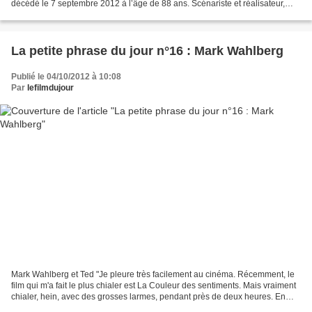
décédé le 7 septembre 2012 à l’âge de 88 ans. Scénariste et réalisateur,
César Fernández Ardavin a signé...
La petite phrase du jour n°16 : Mark Wahlberg
Publié le 04/10/2012 à 10:08
Par
lefilmdujour
Mark Wahlberg et Ted "Je pleure très facilement au cinéma. Récemment, le
film qui m'a fait le plus chialer est La Couleur des sentiments. Mais vraiment
chialer, hein, avec des grosses larmes, pendant près de deux heures. En
sortant de la salle, ma femme...