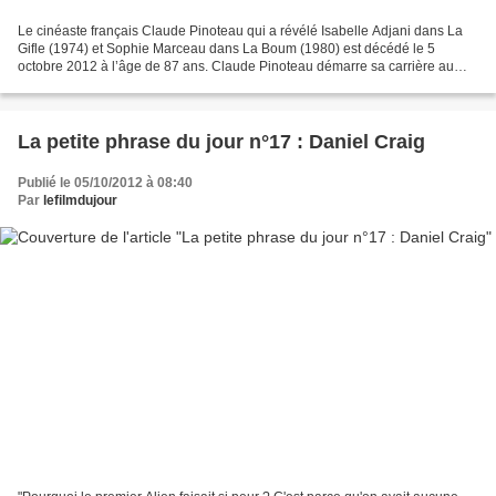
Le cinéaste français Claude Pinoteau qui a révélé Isabelle Adjani dans La
Gifle (1974) et Sophie Marceau dans La Boum (1980) est décédé le 5
octobre 2012 à l’âge de 87 ans. Claude Pinoteau démarre sa carrière au
tout début des années 1940, d’abord comme...
La petite phrase du jour n°17 : Daniel Craig
Publié le 05/10/2012 à 08:40
Par
lefilmdujour