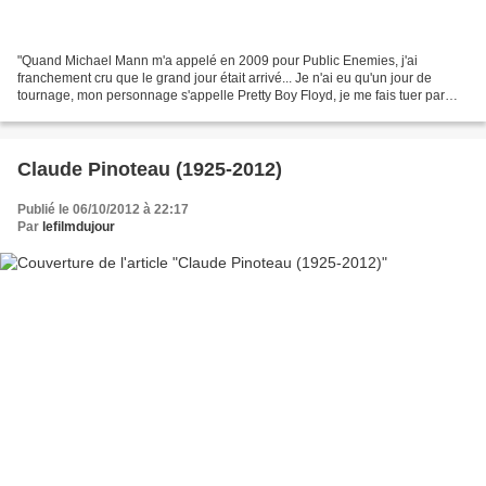
"Quand Michael Mann m'a appelé en 2009 pour Public Enemies, j'ai
franchement cru que le grand jour était arrivé... Je n'ai eu qu'un jour de
tournage, mon personnage s'appelle Pretty Boy Floyd, je me fais tuer par
Christian Bale à la fin d'une course poursuite...
Claude Pinoteau (1925-2012)
Publié le 06/10/2012 à 22:17
Par
lefilmdujour