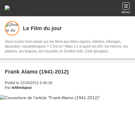
MENU
Le Film du jour
Vous voulez tout savoir sur les films aux titres rigolos, débiles, étranges,
absurdes, nanardesques ? C'est ici ! Mais il y a aussi les BO, les nécros, les
pépées, les bogoss, les musclés, le Zombie futé, Ciné glouglou...
Frank Alamo (1941-2012)
Publié le 12/10/2012 à 00:26
Par
lefilmdujour