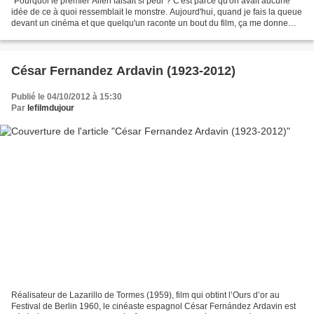
"Pourquoi le premier Alien faisait si peur ? C'est parce qu'on avait aucune
idée de ce à quoi ressemblait le monstre. Aujourd'hui, quand je fais la queue
devant un cinéma et que quelqu'un raconte un bout du film, ça me donne
envie de le frapper." Daniel...
César Fernandez Ardavin (1923-2012)
Publié le 04/10/2012 à 15:30
Par
lefilmdujour
Réalisateur de Lazarillo de Tormes (1959), film qui obtint l’Ours d’or au
Festival de Berlin 1960, le cinéaste espagnol César Fernández Ardavin est