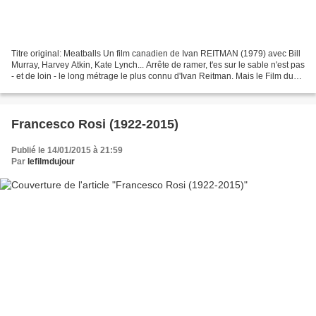
Titre original: Meatballs Un film canadien de Ivan REITMAN (1979) avec Bill
Murray, Harvey Atkin, Kate Lynch... Arrête de ramer, t'es sur le sable n'est pas
- et de loin - le long métrage le plus connu d'Ivan Reitman. Mais le Film du
jour parie sa chemise...
Francesco Rosi (1922-2015)
Publié le 14/01/2015 à 21:59
Par
lefilmdujour