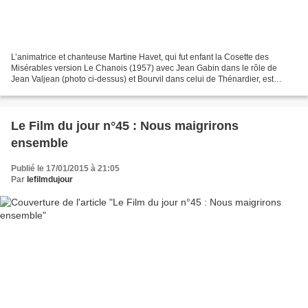
L’animatrice et chanteuse Martine Havet, qui fut enfant la Cosette des
Misérables version Le Chanois (1957) avec Jean Gabin dans le rôle de
Jean Valjean (photo ci-dessus) et Bourvil dans celui de Thénardier, est
décédée le 13 janvier 2015 à l’âge de 64...
Le Film du jour n°45 : Nous maigrirons
ensemble
Publié le 17/01/2015 à 21:05
Par
lefilmdujour