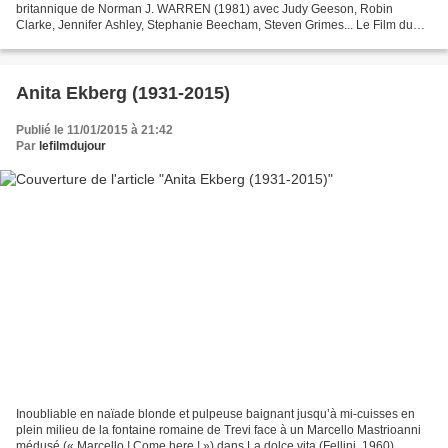
britannique de Norman J. WARREN (1981) avec Judy Geeson, Robin
Clarke, Jennifer Ashley, Stephanie Beecham, Steven Grimes... Le Film du
jour revient... et il n'est pas content ! Nous...
Anita Ekberg (1931-2015)
Publié le 11/01/2015 à 21:42
Par
lefilmdujour
Inoubliable en naïade blonde et pulpeuse baignant jusqu’à mi-cuisses en
plein milieu de la fontaine romaine de Trevi face à un Marcello Mastrioanni
médusé (« Marcello ! Come here ! ») dans La dolce vita (Fellini, 1960),