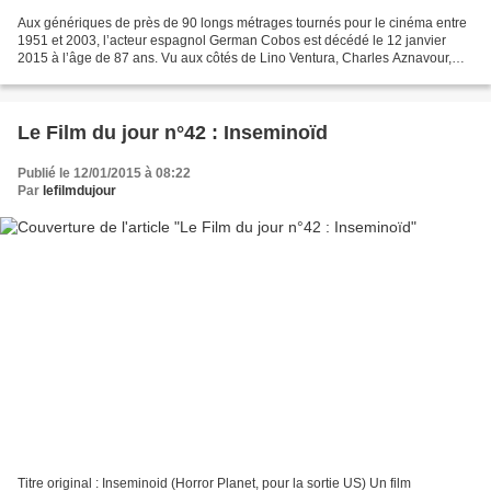
Aux génériques de près de 90 longs métrages tournés pour le cinéma entre
1951 et 2003, l’acteur espagnol German Cobos est décédé le 12 janvier
2015 à l’âge de 87 ans. Vu aux côtés de Lino Ventura, Charles Aznavour,
Maurice Biraud et Hardy Krüger dans...
Le Film du jour n°42 : Inseminoïd
Publié le 12/01/2015 à 08:22
Par
lefilmdujour
Titre original : Inseminoid (Horror Planet, pour la sortie US) Un film