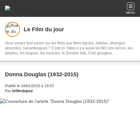
MENU
Le Film du jour
Vous voulez tout savoir sur les films aux titres rigolos, débiles, étranges,
absurdes, nanardesques ? C'est ici ! Mais il y a aussi les BO, les nécros, les
pépées, les bogoss, les musclés, le Zombie futé, Ciné glouglou...
Donna Douglas (1932-2015)
Publié le 18/01/2015 à 19:57
Par
lefilmdujour