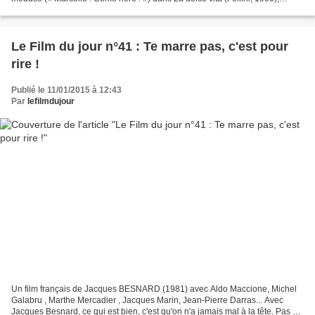
l’actrice suédoise Anita Ekberg...
Le Film du jour n°41 : Te marre pas, c'est pour
rire !
Publié le 11/01/2015 à 12:43
Par
lefilmdujour
Un film français de Jacques BESNARD (1981) avec Aldo Maccione, Michel
Galabru , Marthe Mercadier , Jacques Marin, Jean-Pierre Darras... Avec
Jacques Besnard, ce qui est bien, c'est qu'on n'a jamais mal à la tête. Pas de