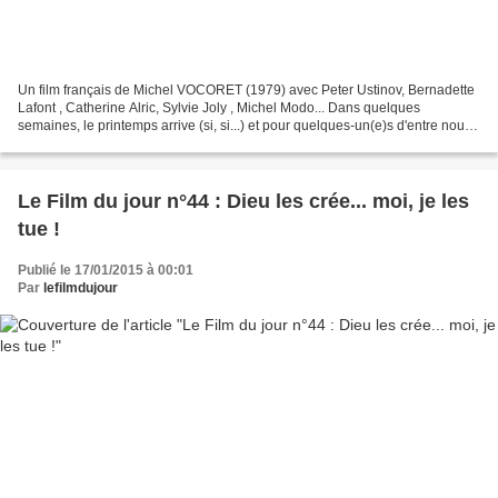
Un film français de Michel VOCORET (1979) avec Peter Ustinov, Bernadette
Lafont , Catherine Alric, Sylvie Joly , Michel Modo... Dans quelques
semaines, le printemps arrive (si, si...) et pour quelques-un(e)s d'entre nous,
ce sera déjà le moment de penser...
Le Film du jour n°44 : Dieu les crée... moi, je les
tue !
Publié le 17/01/2015 à 00:01
Par
lefilmdujour