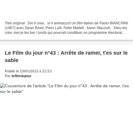
Titre original : Dio li crea... io li ammazzo! Un film italien de Paolo BIANCHINI
(1967) avec Dean Reed, Piero Lulli, Peter Martell , Ivano Staccioli... Dieu les
crée, moi je les tue ! (voilà qui pourrait constituer un programme électoral
aux tendances...
Le Film du jour n°43 : Arrête de ramer, t'es sur le
sable
Publié le 15/01/2015 à 21:53
Par
lefilmdujour