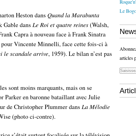
Roque'n'
Le Bogo
 Charton Heston dans
Quand la Marabunta
rk Gable dans
Le Roi et quatre reines
(Walsh,
News
 Frank Capra à nouveau face à Frank Sinatra
t pour Vincente Minnelli, face cette fois-ci à
Abonnez-
i le scandale arrive
, 1959). Le bilan n’est pas
articles 
ôles sont moins marquants, mais on se
Artic
r Parker en baronne bataillant avec Julie
œur de Christopher Plummer dans
La Mélodie
Wise (photo ci-contre).
ice s’était surtout focalisée sur la télévision,