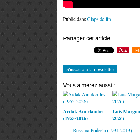
Publié dans
Claps de fin
Partager cet article
Re
S'inscrire à la newsletter
Vous aimerez aussi :
Ardak Amirkoulov
Luis Margani
(1955-2026)
2026)
Rossana Podesta (1934-2013)