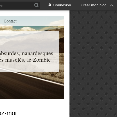
Connexion
+
Créer mon blog
Contact
, absurdes, nanardesques
 les musclés, le Zombie
ez-moi