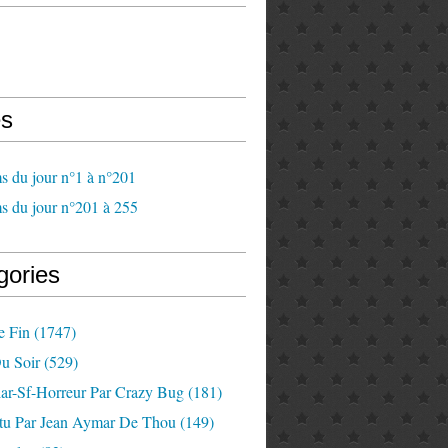
s
s du jour n°1 à n°201
s du jour n°201 à 255
gories
e Fin
(1747)
u Soir
(529)
lar-Sf-Horreur Par Crazy Bug
(181)
tu Par Jean Aymar De Thou
(149)