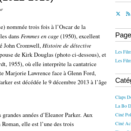
ur
e) nommée trois fois à l’Oscar de la
Page
ôles dans
Femmes en cage
(1950), excellent
né John Cromwell,
Histoire de détective
Les Film
épouse de Kirk Douglas (photo ci-dessous), et
Les Film
t, 1955), où elle interprète la cantatrice
ite Marjorie Lawrence face à Glenn Ford,
Caté
Parker est décédée le 9 décembre 2013 à l’âge
Claps D
La Bo D
s grandes années d’Eleanor Parker. Aux
Ciné Po
 Roman, elle est l’une des trois
Ciné Ac