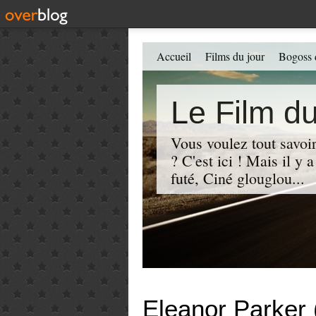
Accueil
Films du jour
Bogoss 
Le Film du
Vous voulez tout savoir
? C'est ici ! Mais il y
futé, Ciné glouglou...
Eleanor Parker