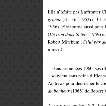
Elle n’hésite pas à affronter
gronde
(Haskin, 1953) et Cla
1956). Elle tourne aussi pour
(
Un trou dans la tête
, 1959) e
Robert Mitchum (
Celui par qu
mince !
Dans les années 1960, ses r
souvient sans peine d’Eleano
Andrews pour décrocher le c
du bonheur
(1965) de Robert 
A partir des années 1970, l’actr