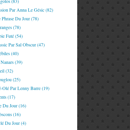
igolos
(83)
ssion Par Anna Le Gésic
(82)
e Phrase Du Jour
(78)
tranges
(78)
ie Futé
(54)
ssic Par Sal Obscur
(47)
ébiles
(40)
 Nanars
(39)
eil
(32)
ouglou
(25)
é-Olé Par Lenny Barre
(19)
nts
(17)
e Du Jour
(16)
Abscons
(16)
lé Du Jour
(4)