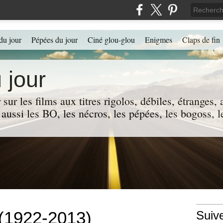
du jour
Pépées du jour
Ciné glou-glou
Enigmes
Claps de fin
 jour
 sur les films aux titres rigolos, débiles, étranges
 a aussi les BO, les nécros, les pépées, les bogoss,
 (1922-2013)
Suiv