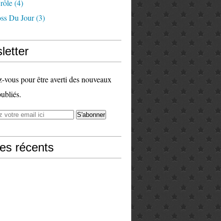
rôle
(4)
ss Du Jour
(3)
letter
vous pour être averti des nouveaux
publiés.
les récents