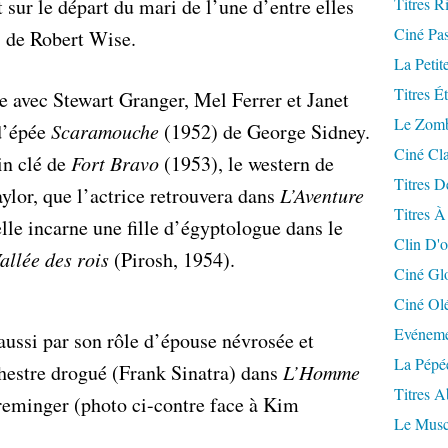
 sur le départ du mari de l’une d’entre elles
Titres R
Ciné Pa
 de Robert Wise.
La Petit
Titres É
he avec Stewart Granger, Mel Ferrer et Janet
Le Zomb
 d’épée
Scaramouche
(1952) de George Sidney.
Ciné Cla
in clé de
Fort Bravo
(1953), le western de
Titres D
ylor, que l’actrice retrouvera dans
L’Aventure
Titres À
lle incarne une fille d’égyptologue dans le
Clin D'o
allée des rois
(Pirosh, 1954).
Ciné Gl
Ciné Ol
Evéneme
aussi par son rôle d’épouse névrosée et
La Pépé
chestre drogué (Frank Sinatra) dans
L’Homme
Titres 
eminger (photo ci-contre face à Kim
Le Musc