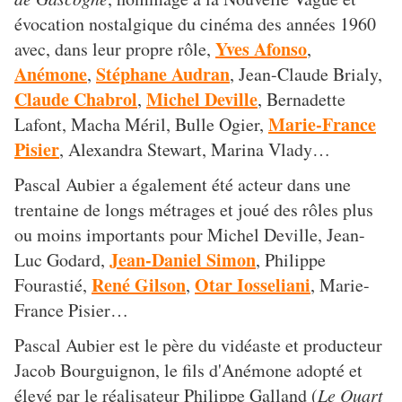
évocation nostalgique du cinéma des années 1960
Yves Afonso
avec, dans leur propre rôle,
,
Anémone
Stéphane Audran
,
, Jean-Claude Brialy,
Claude Chabrol
Michel Deville
,
, Bernadette
Marie-France
Lafont, Macha Méril, Bulle Ogier,
Pisier
, Alexandra Stewart, Marina Vlady…
Pascal Aubier a également été acteur dans une
trentaine de longs métrages et joué des rôles plus
ou moins importants pour Michel Deville, Jean-
Jean-Daniel Simon
Luc Godard,
, Philippe
René Gilson
Otar Iosseliani
Fourastié,
,
, Marie-
France Pisier…
Pascal Aubier est le père du vidéaste et producteur
Jacob Bourguignon, le fils d'Anémone adopté et
élevé par le réalisateur Philippe Galland (
Le Quart