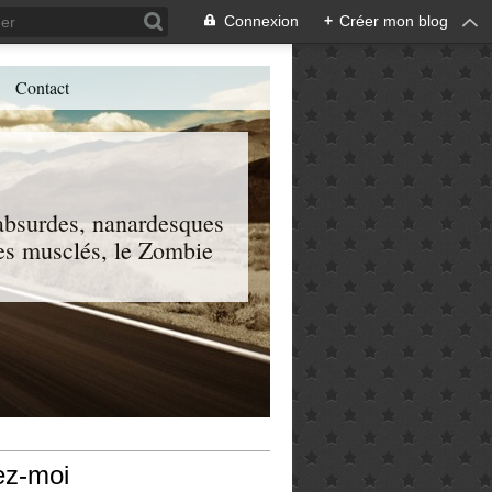
Connexion
+
Créer mon blog
Contact
, absurdes, nanardesques
 les musclés, le Zombie
ez-moi