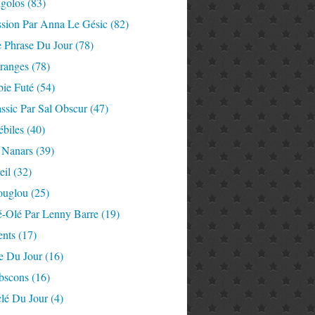
igolos
(83)
ssion Par Anna Le Gésic
(82)
e Phrase Du Jour
(78)
tranges
(78)
ie Futé
(54)
ssic Par Sal Obscur
(47)
ébiles
(40)
 Nanars
(39)
eil
(32)
ouglou
(25)
é-Olé Par Lenny Barre
(19)
nts
(17)
e Du Jour
(16)
Abscons
(16)
lé Du Jour
(4)