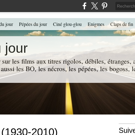
du jour
Pépées du jour
Ciné glou-glou
Enigmes
Claps de fin
 jour
 sur les films aux titres rigolos, débiles, étranges
 a aussi les BO, les nécros, les pépées, les bogoss,
 (1930-2010)
Suiv