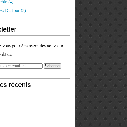
rôle
(4)
ss Du Jour
(3)
letter
vous pour être averti des nouveaux
publiés.
les récents