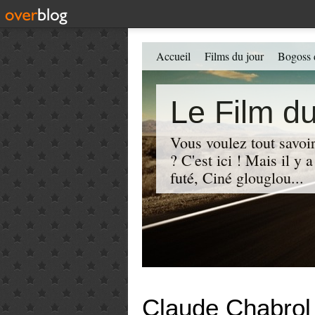
Accueil
Films du jour
Bogoss 
Le Film du
Vous voulez tout savoir
? C'est ici ! Mais il y
futé, Ciné glouglou...
Claude Chabrol