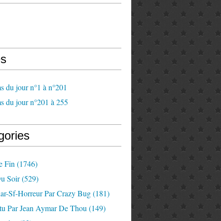
s
s du jour n°1 à n°201
s du jour n°201 à 255
gories
e Fin
(1746)
u Soir
(529)
lar-Sf-Horreur Par Crazy Bug
(181)
tu Par Jean Aymar De Thou
(149)