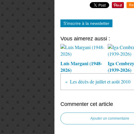
Re
S'inscrire à la newsletter
Vous aimerez aussi :
Luis Margani (1948-
Iga Cembrz
2026)
(1939-2026)
Les décès de juillet et août 2010
Commenter cet article
Ajouter un commentaire