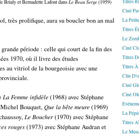
Titres R
e Brialy et Bernadette Lafont dans
Le Beau Serge
(1959)
Ciné Pa
l, très prolifique, aura su boucler bon an mal
La Petit
Titres É
Le Zomb
Ciné Cla
grande période : celle qui court de la fin des
Titres D
es 1970, où il livre des études
Titres À
s au vitriol de la bourgeoisie avec une
Clin D'o
provinciale.
Ciné Gl
Ciné Ol
ne
La Femme infidèle
(1968) avec Stéphane
Evéneme
t Michel Bouquet,
Que la bête meure
(1969)
La Pépé
chaussoy,
Le Boucher
(1970) avec Stéphane
Titres 
ces rouges
(1973) avec Stéphane Audran et
Le Musc