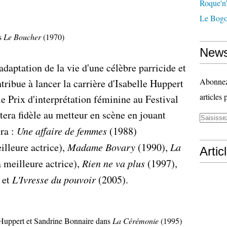
Roque'n'
Le Bogo
s
Le Boucher
(1970)
News
adaptation de la vie d'une célèbre parricide et
Abonnez-
ribue à lancer la carrière d'Isabelle Huppert
articles 
le Prix d'interprétation féminine au Festival
era fidèle au metteur en scène en jouant
éra :
Une affaire de femmes
(1988)
illeure actrice),
Madame Bovary
(1990),
La
Artic
 meilleure actrice),
Rien ne va plus
(1997),
 et
L'Ivresse du pouvoir
(2005).
 Huppert et Sandrine Bonnaire dans
La Cérémonie
(1995)