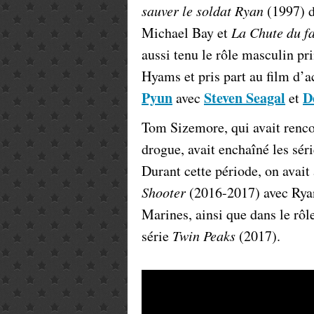
sauver le soldat Ryan
(1997) d
Michael Bay et
La Chute du 
aussi tenu le rôle masculin pr
Hyams et pris part au film d’
Pyun
Steven Seagal
D
avec
et
Tom Sizemore, qui avait renco
drogue, avait enchaîné les sér
Durant cette période, on avait 
Shooter
(2016-2017) avec Ryan
Marines, ainsi que dans le rôl
série
Twin Peaks
(2017).