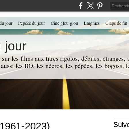
du jour
Pépées du jour
Ciné glou-glou
Enigmes
Claps de fin
 jour
 sur les films aux titres rigolos, débiles, étranges
 a aussi les BO, les nécros, les pépées, les bogoss,
1961-2023)
Suiv