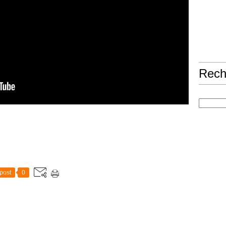
Rech
post
0