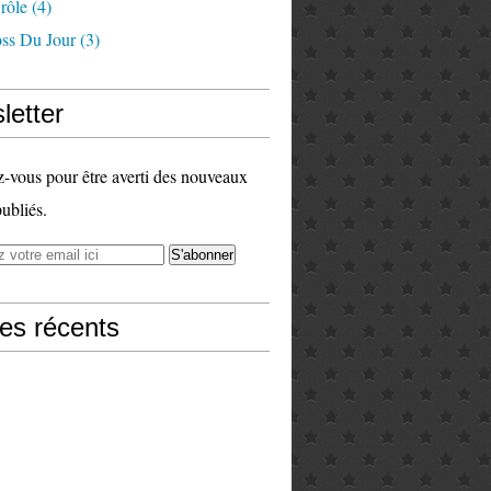
rôle
(4)
ss Du Jour
(3)
letter
vous pour être averti des nouveaux
publiés.
les récents