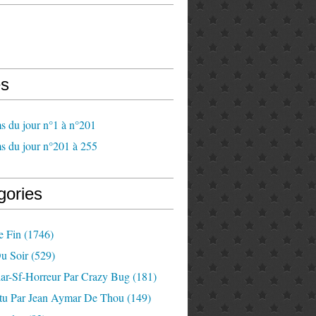
s
s du jour n°1 à n°201
s du jour n°201 à 255
gories
e Fin
(1746)
u Soir
(529)
lar-Sf-Horreur Par Crazy Bug
(181)
tu Par Jean Aymar De Thou
(149)