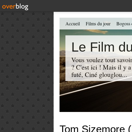
Accueil
Films du jour
Bogoss 
Le Film du
Vous voulez tout savoir
? C'est ici ! Mais il y
futé, Ciné glouglou...
Tom Sizemore (