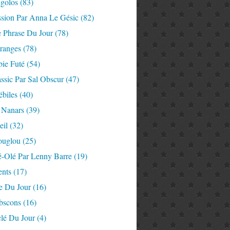
igolos
(83)
ssion Par Anna Le Gésic
(82)
e Phrase Du Jour
(78)
tranges
(78)
ie Futé
(54)
ssic Par Sal Obscur
(47)
ébiles
(40)
 Nanars
(39)
eil
(32)
ouglou
(25)
é-Olé Par Lenny Barre
(19)
nts
(17)
e Du Jour
(16)
Abscons
(16)
lé Du Jour
(4)