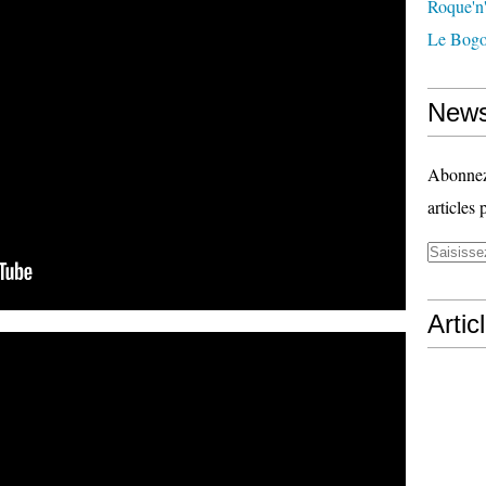
Roque'n'
Le Bogo
News
Abonnez-
articles 
Artic