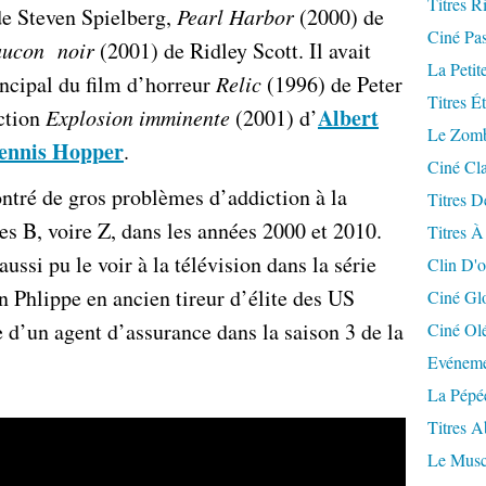
Titres R
e Steven Spielberg,
Pearl Harbor
(2000) de
Ciné Pa
faucon noir
(2001) de Ridley Scott. Il avait
La Petit
incipal du film d’horreur
Relic
(1996) de Peter
Titres É
Albert
action
Explosion imminente
(2001) d’
Le Zomb
ennis Hopper
.
Ciné Cla
ntré de gros problèmes d’addiction à la
Titres D
ies B, voire Z, dans les années 2000 et 2010.
Titres À
aussi pu le voir à la télévision dans la série
Clin D'o
 Phlippe en ancien tireur d’élite des US
Ciné Gl
e d’un agent d’assurance dans la saison 3 de la
Ciné Ol
Evéneme
La Pépé
Titres 
Le Musc