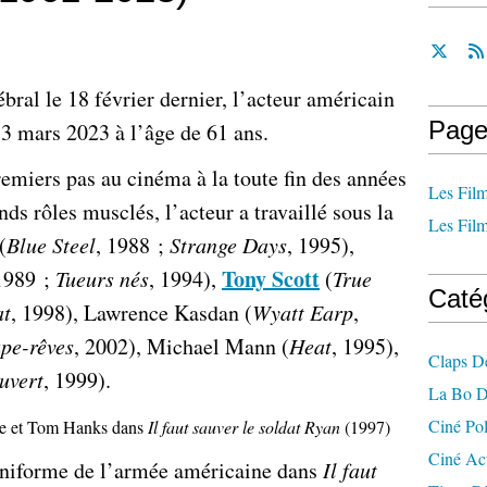
ral le 18 février dernier, l’acteur américain
Page
3 mars 2023 à l’âge de 61 ans.
emiers pas au cinéma à la toute fin des années
Les Film
ds rôles musclés, l’acteur a travaillé sous la
Les Film
(
Blue Steel
, 1988 ;
Strange Days
, 1995),
Tony Scott
1989 ;
Tueurs nés
, 1994),
(
True
Caté
at
, 1998), Lawrence Kasdan (
Wyatt Earp
,
pe-rêves
, 2002), Michael Mann (
Heat
, 1995),
Claps D
uvert
, 1999).
La Bo D
Ciné Po
e et Tom Hanks dans
Il faut sauver le soldat Ryan
(1997)
Ciné Ac
uniforme de l’armée américaine dans
Il faut