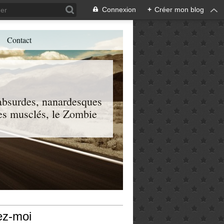
Connexion
+
Créer mon blog
Contact
, absurdes, nanardesques
 les musclés, le Zombie
ez-moi