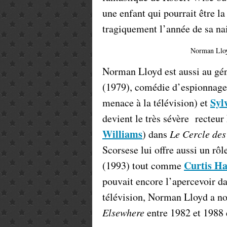
une enfant qui pourrait être l
tragiquement l’année de sa na
Norman Lloy
Norman Lloyd est aussi au gé
(1979), comédie d’espionnag
Syl
menace à la télévision) et
devient le très sévère recteur
Williams
) dans
Le Cercle des
Scorsese lui offre aussi un rô
Curtis H
(1993) tout comme
pouvait encore l’apercevoir d
télévision, Norman Lloyd a n
Elsewhere
entre 1982 et 1988