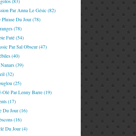
igolos
(83)
ssion Par Anna Le Gésic
(82)
e Phrase Du Jour
(78)
tranges
(78)
ie Futé
(54)
ssic Par Sal Obscur
(47)
ébiles
(40)
 Nanars
(39)
eil
(32)
ouglou
(25)
é-Olé Par Lenny Barre
(19)
nts
(17)
e Du Jour
(16)
Abscons
(16)
lé Du Jour
(4)