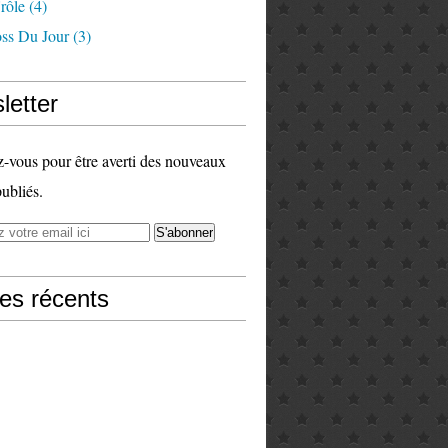
rôle
(4)
ss Du Jour
(3)
letter
vous pour être averti des nouveaux
publiés.
les récents