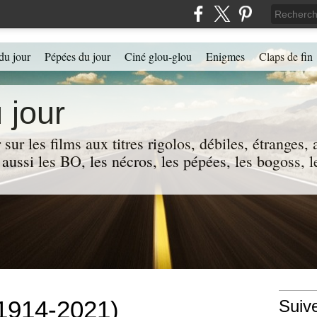
du jour
Pépées du jour
Ciné glou-glou
Enigmes
Claps de fin
 jour
 sur les films aux titres rigolos, débiles, étranges
 a aussi les BO, les nécros, les pépées, les bogoss,
1914-2021)
Suiv