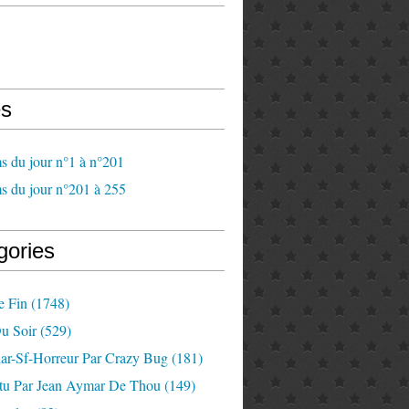
s
s du jour n°1 à n°201
s du jour n°201 à 255
gories
e Fin
(1748)
u Soir
(529)
lar-Sf-Horreur Par Crazy Bug
(181)
tu Par Jean Aymar De Thou
(149)