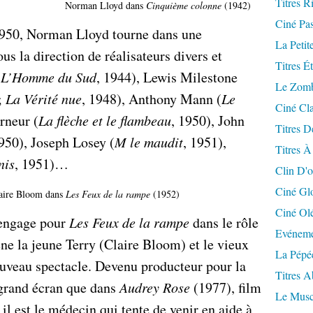
Titres R
Norman Lloyd dans
Cinquième colonne
(1942)
Ciné Pa
1950, Norman Lloyd tourne dans une
La Petit
us la direction de réalisateurs divers et
Titres É
(
L’Homme du Sud
, 1944), Lewis Milestone
Le Zomb
;
La Vérité nue
, 1948), Anthony Mann (
Le
Ciné Cla
rneur (
La flèche et le flambeau
, 1950), John
Titres D
1950), Joseph Losey (
M le maudit
, 1951),
Titres À
nis
, 1951)…
Clin D'o
Ciné Gl
laire Bloom dans
Les Feux de la rampe
(1952)
Ciné Ol
’engage pour
Les Feux de la rampe
dans le rôle
Evéneme
ne la jeune Terry (Claire Bloom) et le vieux
La Pépé
uveau spectacle. Devenu producteur pour la
Titres 
r grand écran que dans
Audrey Rose
(1977), film
Le Musc
il est le médecin qui tente de venir en aide à