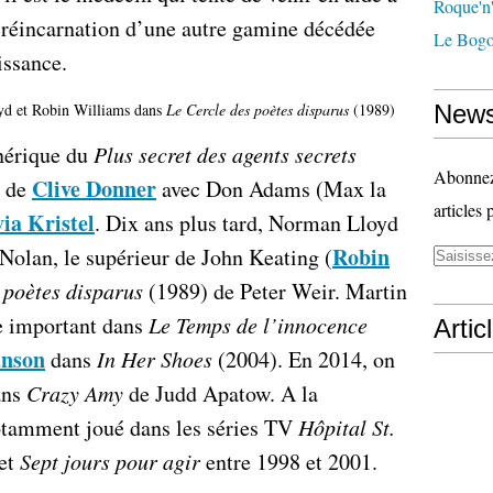
Roque'n'
a réincarnation d’une autre gamine décédée
Le Bogo
issance.
d et Robin Williams dans
Le Cercle des poètes disparus
(1989)
News
nérique du
Plus secret des agents secrets
Abonnez-
Clive Donner
e de
avec Don Adams (Max la
articles 
via Kristel
. Dix ans plus tard, Norman Lloyd
Robin
 Nolan, le supérieur de John Keating (
 poètes disparus
(1989) de Peter Weir. Martin
le important dans
Le Temps de l’innocence
Artic
anson
dans
In Her Shoes
(2004). En 2014, on
ans
Crazy Amy
de Judd Apatow. A la
otamment joué dans les séries TV
Hôpital St.
 et
Sept jours pour agir
entre 1998 et 2001.