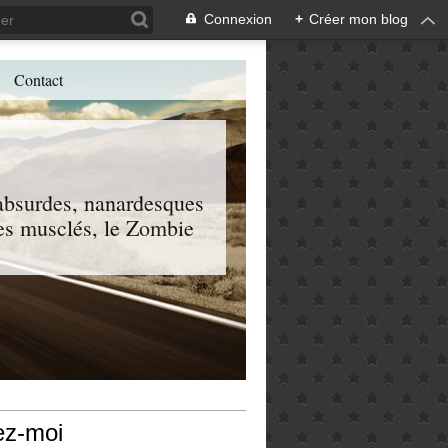
Connexion
+
Créer mon blog
Contact
, absurdes, nanardesques
 les musclés, le Zombie
ez-moi