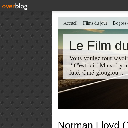
Accueil
Films du jour
Bogoss 
Le Film du
Vous voulez tout savoir
? C'est ici ! Mais il y
futé, Ciné glouglou...
Norman Lloyd (