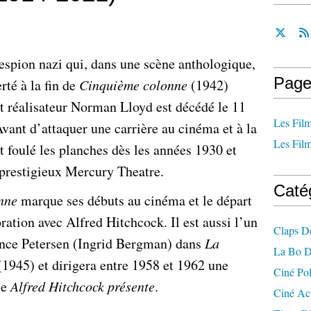
l’espion nazi qui, dans une scène anthologique,
Page
rté à la fin de
Cinquième colonne
(1942)
et réalisateur Norman Lloyd est décédé le 11
Les Film
vant d’attaquer une carrière au cinéma et à la
Les Film
 foulé les planches dès les années 1930 et
prestigieux Mercury Theatre.
Caté
nne
marque ses débuts au cinéma et le départ
ration avec Alfred Hitchcock. Il est aussi l’un
Claps D
tance Petersen (Ingrid Bergman) dans
La
La Bo D
1945) et dirigera entre 1958 et 1962 une
Ciné Po
ie
Alfred Hitchcock présente
.
Ciné Ac