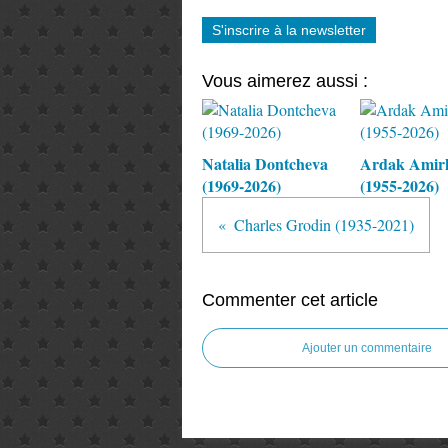
S'inscrire à la newsletter
Vous aimerez aussi :
Natalia Dontcheva
Ardak Amir
(1969-2026)
(1955-2026)
Charles Grodin (1935-2021)
Commenter cet article
Ajouter un commentaire