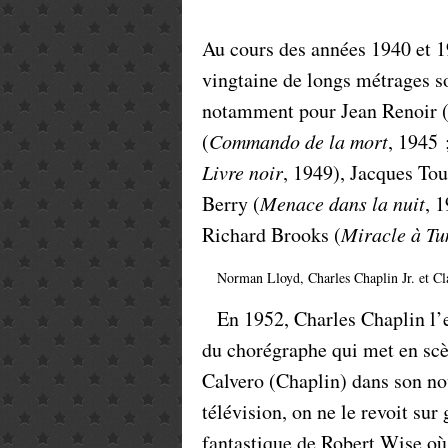
Au cours des années 1940 et 
vingtaine de longs métrages so
notamment pour Jean Renoir 
(
Commando de la mort
, 1945 
Livre noir
, 1949), Jacques Tou
Berry (
Menace dans la nuit
, 
Richard Brooks (
Miracle à Tu
Norman Lloyd, Charles Chaplin Jr. et C
En 1952, Charles Chaplin l
du chorégraphe qui met en scè
Calvero (Chaplin) dans son no
télévision, on ne le revoit su
fantastique de Robert Wise où 