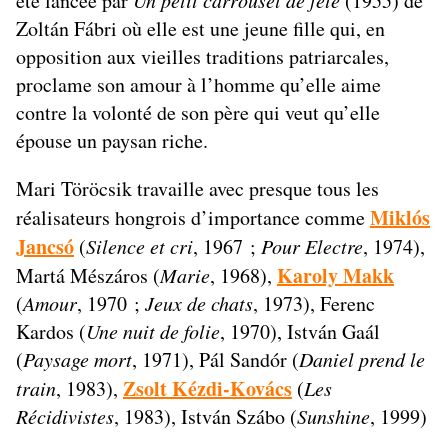
été lancée par
(1955) de
Zoltán Fábri où elle est une jeune fille qui, en
opposition aux vieilles traditions patriarcales,
proclame son amour à l’homme qu’elle aime
contre la volonté de son père qui veut qu’elle
épouse un paysan riche.
Mari Töröcsik travaille avec presque tous les
Miklós
réalisateurs hongrois d’importance comme
Jancsó
(
Silence et cri
, 1967 ;
Pour Electre
, 1974),
Karoly Makk
Martá Mészáros (
Marie
, 1968),
(
Amour
, 1970 ;
Jeux de chats
, 1973), Ferenc
Kardos (
Une nuit de folie
, 1970), István Gaál
(
Paysage mort
, 1971), Pál Sandór (
Daniel prend le
Zsolt Kézdi-Kovács
train
, 1983),
(
Les
Récidivistes
, 1983), István Szábo (
Sunshine
, 1999)
…