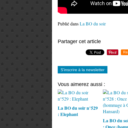
Publié dans
La BO du soir
Partager cet article
Re
S'inscrire à la newsletter
Vous aimerez aussi :
La BO du soir n°529
: Elephant
La BO du soi
: Once (hom