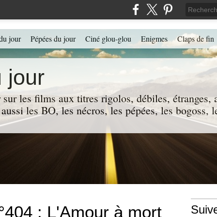
du jour
Pépées du jour
Ciné glou-glou
Enigmes
Claps de fin
 jour
 sur les films aux titres rigolos, débiles, étranges
 a aussi les BO, les nécros, les pépées, les bogoss,
°404 : L'Amour à mort
Suiv