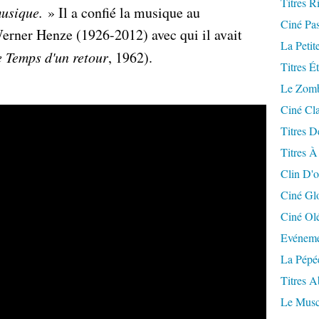
Titres R
musique.
» Il a confié la musique au
Ciné Pa
rner Henze (1926-2012) avec qui il avait
La Petit
e Temps d'un retour
, 1962).
Titres É
Le Zomb
Ciné Cla
Titres D
Titres À
Clin D'o
Ciné Gl
Ciné Ol
Evéneme
La Pépé
Titres 
Le Musc