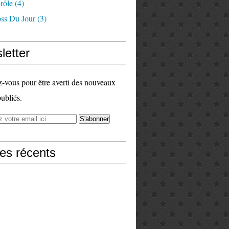
rôle
(4)
ss Du Jour
(3)
letter
vous pour être averti des nouveaux
publiés.
les récents