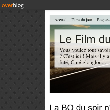
Accueil
Films du jour
Bogoss 
Le Film du
Vous voulez tout savoir
? C'est ici ! Mais il y
futé, Ciné glouglou...
La BO du soir n