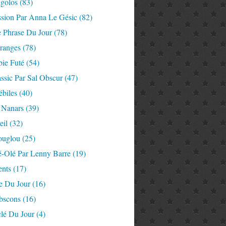
igolos
(83)
ssion Par Anna Le Gésic
(82)
e Phrase Du Jour
(78)
tranges
(78)
ie Futé
(54)
ssic Par Sal Obscur
(47)
ébiles
(40)
 Nanars
(39)
eil
(32)
ouglou
(25)
é-Olé Par Lenny Barre
(19)
nts
(17)
e Du Jour
(16)
Abscons
(16)
lé Du Jour
(4)