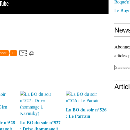
Roque'n'
Le Bogo
News
Abonnez-
post
0
articles 
Artic
La BO du soir n°526
: Le Parrain
r n°528
La BO du soir n°527
mage à
: Drive (hommage à