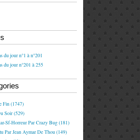
s
s du jour n°1 à n°201
s du jour n°201 à 255
gories
e Fin
(1747)
u Soir
(529)
lar-Sf-Horreur Par Crazy Bug
(181)
tu Par Jean Aymar De Thou
(149)