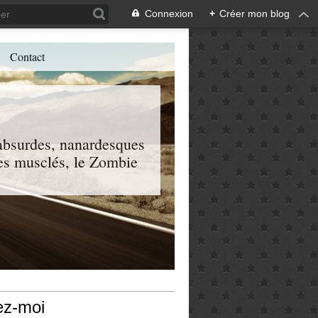
Connexion
+
Créer mon blog
Contact
, absurdes, nanardesques
 les musclés, le Zombie
ez-moi